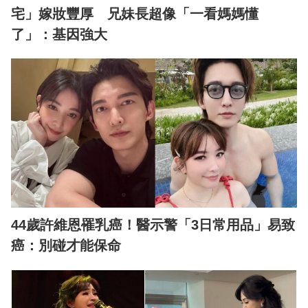
宅」嫁妝豐厚 兄妹長超像「一看媽媽懂
了」：基因強大
44歲許維恩罹乳癌！醫示警「3日常用品」易致
癌：別碰才能保命