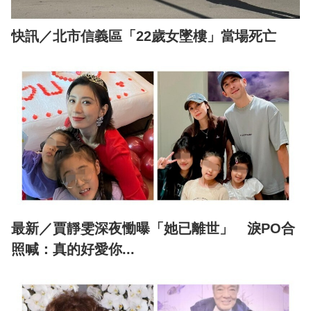
快訊／北市信義區「22歲女墜樓」當場死亡
最新／賈靜雯深夜慟曝「她已離世」 淚PO合
照喊：真的好愛你...