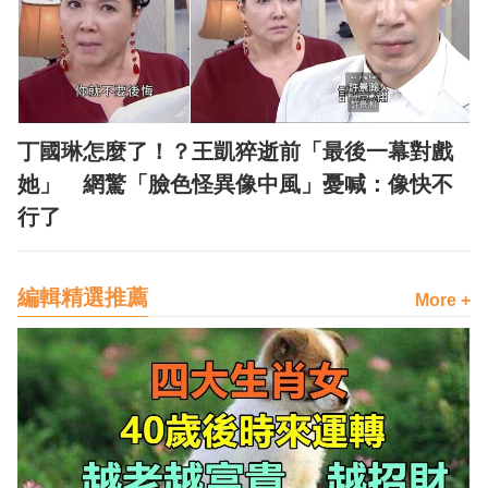
丁國琳怎麼了！？王凱猝逝前「最後一幕對戲
她」 網驚「臉色怪異像中風」憂喊：像快不
行了
編輯精選推薦
More +