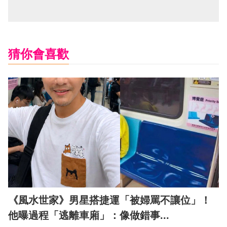
猜你會喜歡
《風水世家》男星搭捷運「被婦罵不讓位」！
他曝過程「逃離車廂」：像做錯事...