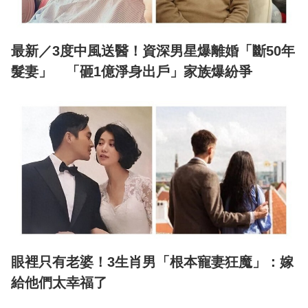
最新／3度中風送醫！資深男星爆離婚「斷50年
髮妻」 「砸1億淨身出戶」家族爆紛爭
眼裡只有老婆！3生肖男「根本寵妻狂魔」：嫁
給他們太幸福了