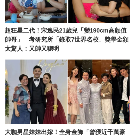
超狂星二代！宋逸民21歲兒「變190cm高顏值
帥哥」 考研究所「錄取7世界名校」獎學金額
太驚人：又帥又聰明
大咖男星妹妹出嫁！全身金飾「曾獲近千萬豪