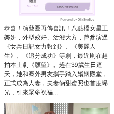
Powered by 
GliaStudios
恭喜！演藝圈再傳喜訊！八點檔女星王
M
u
樂妍，外型姣好、活潑大方，曾參演過
t
《女兵日記女力報到》、《美麗人
e
生》、《追分成功》等劇，最近則在趕
拍本土劇《願望》。趕在39歲生日這
天，她和圈外男友攜手踏入婚姻殿堂，
正式成為人妻，夫妻倆甜蜜照也首度曝
光，引來眾多祝福...