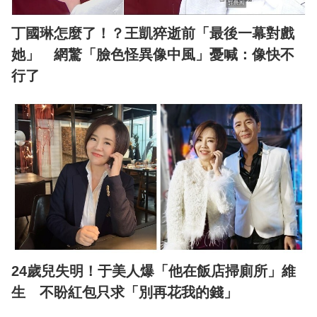
丁國琳怎麼了！？王凱猝逝前「最後一幕對戲
她」 網驚「臉色怪異像中風」憂喊：像快不
行了
24歲兒失明！于美人爆「他在飯店掃廁所」維
生 不盼紅包只求「別再花我的錢」