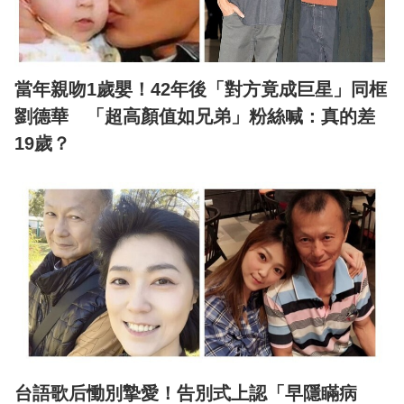
當年親吻1歲嬰！42年後「對方竟成巨星」同框
劉德華 「超高顏值如兄弟」粉絲喊：真的差
19歲？
台語歌后慟別摯愛！告別式上認「早隱瞞病