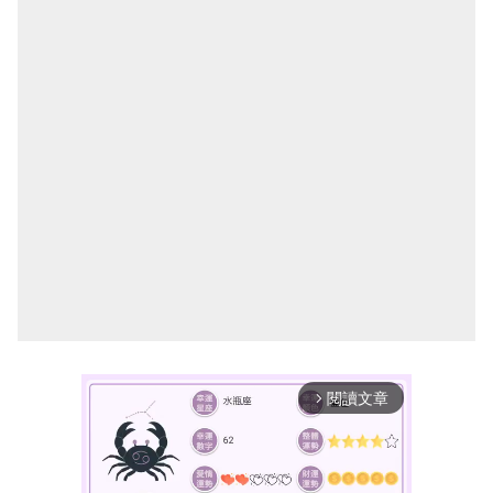
閱讀文章
arrow_forward_ios