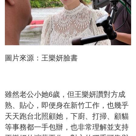
圖片來源：王樂妍臉書
雖然老公小她6歲，但王樂妍讚對方成
熟、貼心，即便身在新竹工作，也幾乎
天天跑台北照顧她，下廚、打掃、顧貓
等事務都一手包辦，也非常理解並支持