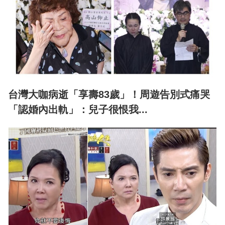
台灣大咖病逝「享壽83歲」！周遊告別式痛哭
「認婚內出軌」：兒子很恨我...