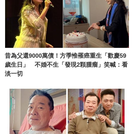
昔為父還9000萬債！方季惟罹癌重生「歡慶59
歲生日」 不婚不生「發現2顆腫瘤」笑喊：看
淡一切