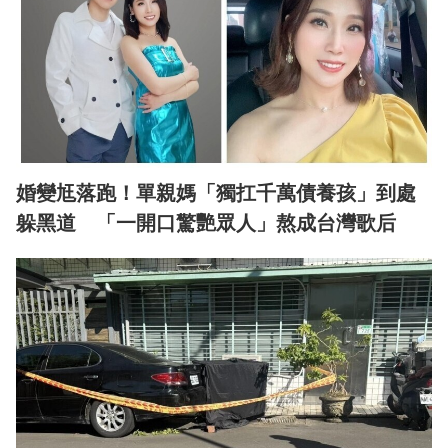
婚變尪落跑！單親媽「獨扛千萬債養孩」到處
躲黑道 「一開口驚艷眾人」熬成台灣歌后