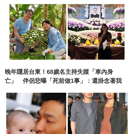
晚年隱居台東！68歲名主持失蹤「車內身
亡」 伴侶悲曝「死前做1事」：還掛念著我