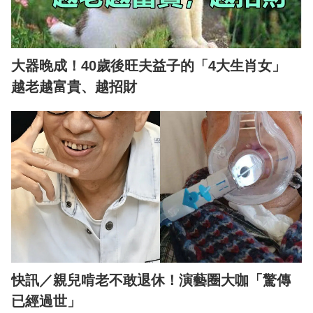
大器晚成！40歲後旺夫益子的「4大生肖女」
越老越富貴、越招財
快訊／親兒啃老不敢退休！演藝圈大咖「驚傳
已經過世」