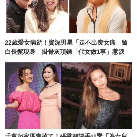
22歲愛女病逝！資深男星「走不出喪女痛」留
白長髮現身 掛骨灰項鍊「代女做1事」惹淚
千萬起家厝賣掉了！張秀卿認手頭緊「為女兒