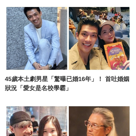
45歲本土劇男星「驚曝已婚16年」！ 首吐婚姻
狀況「愛女是名校學霸」