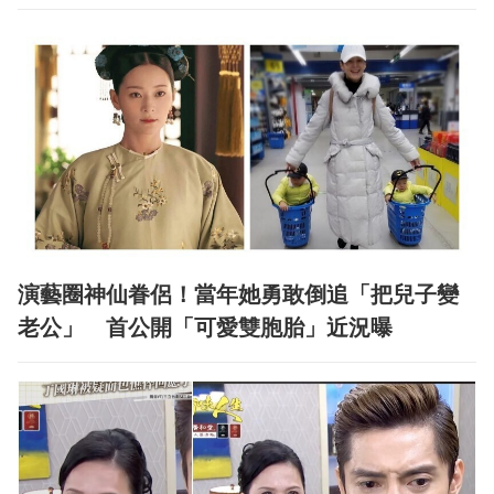
演藝圈神仙眷侶！當年她勇敢倒追「把兒子變
老公」 首公開「可愛雙胞胎」近況曝