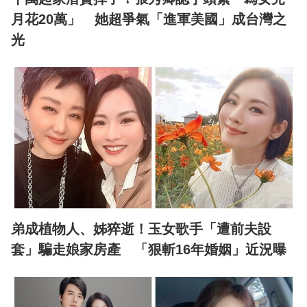
月花20萬」 她超爭氣「進軍美國」成台灣之
光
弟成植物人、姊猝逝！玉女歌手「遭前夫設
套」騙走娘家房產 「狠斬16年婚姻」近況曝