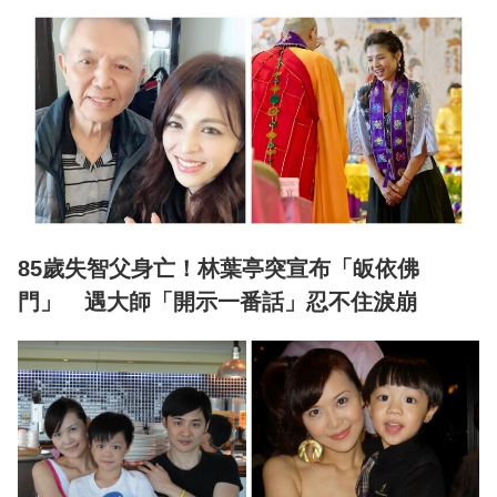
85歲失智父身亡！林葉亭突宣布「皈依佛
門」 遇大師「開示一番話」忍不住淚崩