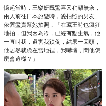
憶起當時，王樂妍既驚喜又稍顯無奈，
兩人前往日本旅遊時，愛拍照的男友、
依舊盡責幫她拍照，「在藏王時也瘋狂
地拍，但我因為冷，已經有點生氣，他
一直叫我，還害我跌倒，結果一回頭，
他居然就跪在雪地裡，我嚇壞，問他怎
麼會這樣？」