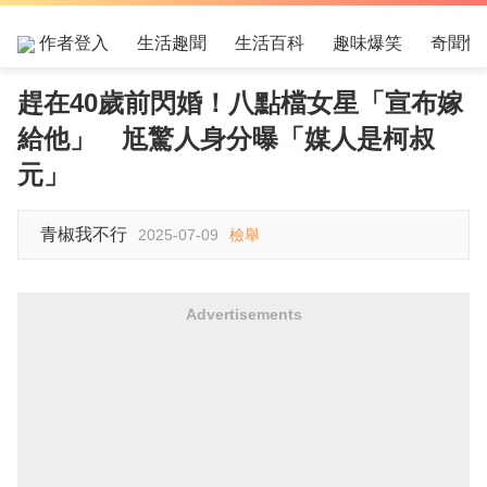
作者登入
生活趣聞
生活百科
趣味爆笑
奇聞怪
趕在40歲前閃婚！八點檔女星「宣布嫁
給他」 尪驚人身分曝「媒人是柯叔
元」
青椒我不行
2025-07-09
檢舉
Advertisements