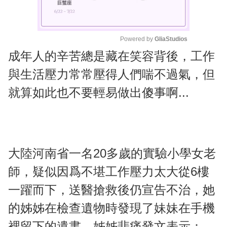
Powered by 
GliaStudios
成年人的辛苦總是藏在笑容背後，工作
M
u
與生活壓力常常壓得人們喘不過氣，但
t
就算如此也不要輕易做出傻事啊...
e
大陸河南省一名20多歲的實驗小學女老
師，疑似因爲不堪工作壓力太大從6樓
一躍而下，送醫搶救後仍宣告不治，她
的姊姊在檢查遺物時發現了妹妹在手機
裡留下的遺書，姊姊悲痛發文表示：