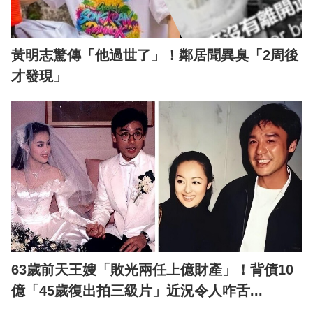
黃明志驚傳「他過世了」！鄰居聞異臭「2周後
才發現」
63歲前天王嫂「敗光兩任上億財產」！背債10
億「45歲復出拍三級片」近況令人咋舌...