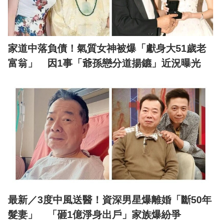
家道中落負債！氣質女神被爆「獻身大51歲老
富翁」 因1事「爺孫戀分道揚鑣」近況曝光
最新／3度中風送醫！資深男星爆離婚「斷50年
髮妻」 「砸1億淨身出戶」家族爆紛爭