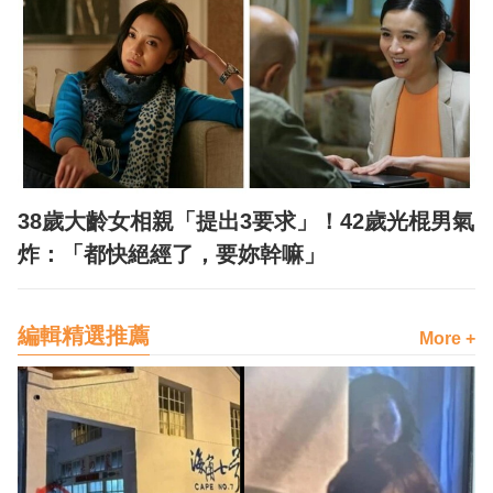
38歲大齡女相親「提出3要求」！42歲光棍男氣
炸：「都快絕經了，要妳幹嘛」
編輯精選推薦
More +