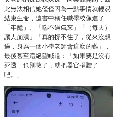
此無法相信她僅僅因為一點事情就輕易
結束生命，遺書中稱任職學校像進了
「牢籠」、「喘不過氣來」「（每天）
讓人崩潰」「真的撐不住了，從來沒想
過，身為一個小學老師會這麼的難」，
最後甚至還絕望喊道：「如果要是沒有
死透，也別救了，就把器官捐贈了
吧。」