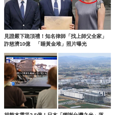
見證嚴下跪頂禮！知名律師「找上師父全家」
詐慈濟10億 「睡黃金堆」照片曝光