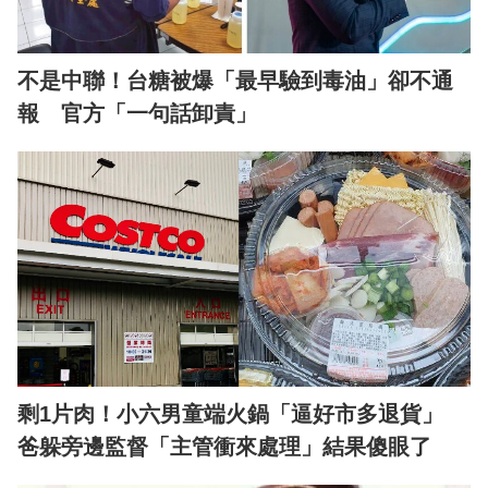
不是中聯！台糖被爆「最早驗到毒油」卻不通
報 官方「一句話卸責」
剩1片肉！小六男童端火鍋「逼好市多退貨」
爸躲旁邊監督「主管衝來處理」結果傻眼了