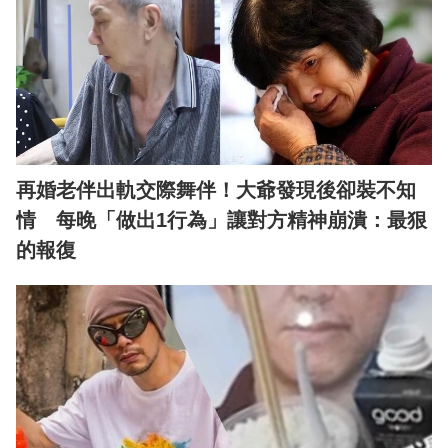
再婚老伴出軌交際舞伴！大爺發現後卻裝不知
情 每晚「做出1行為」讓對方精神崩潰：最狠
的報復