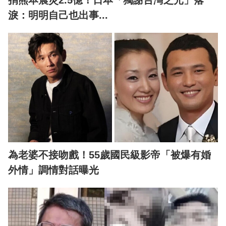
捐熊本震災2.5億！日本「獨謝台灣之光」落
淚：明明自己也出事...
為老婆不接吻戲！55歲國民級影帝「被爆有婚
外情」調情對話曝光