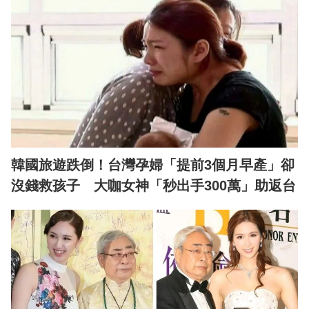
韓國旅遊跌倒！台灣孕婦「提前3個月早產」卻
沒錢救孩子 大咖女神「秒出手300萬」助返台