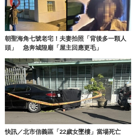
朝聖海角七號老宅！夫妻拍照「背後多一顆人
頭」 急奔城隍廟「屋主回應更毛」
快訊／北市信義區「22歲女墜樓」當場死亡