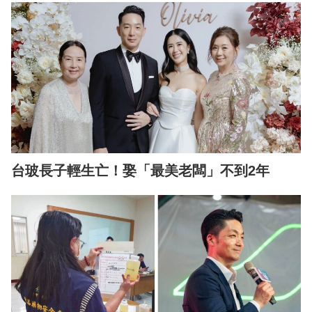
台玻長子輕生亡！娶「最美老闆」不到2年