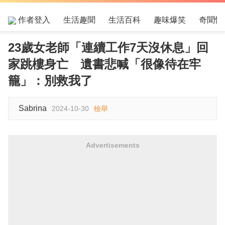
作者登入
生活趣聞
生活百科
趣味爆笑
奇聞怪
23歲女老師「連續工作7天沒休息」回
家跳樓身亡 遺書悲喊「很像待在牢
籠」：別救我了
Sabrina
2024-10-30
檢舉
Advertisements