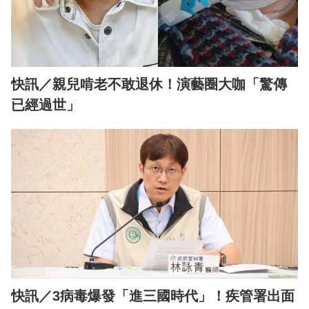
快訊／親兒啃老不敢退休！演藝圈大咖「驚傳
已經過世」
快訊／3病毒爆發「進三國時代」！疾管署出面