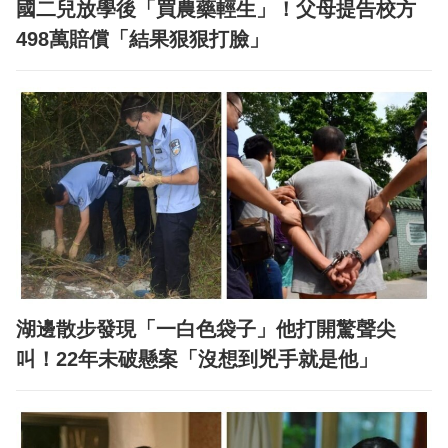
國二兒放學後「買農藥輕生」！父母提告校方
498萬賠償「結果狠狠打臉」
湖邊散步發現「一白色袋子」他打開驚聲尖
叫！22年未破懸案「沒想到兇手就是他」