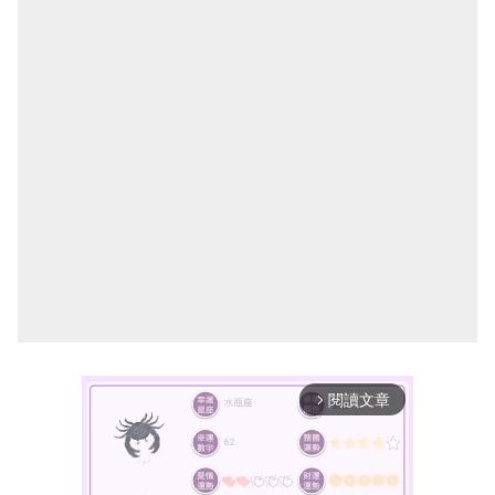
閱讀文章
arrow_forward_ios