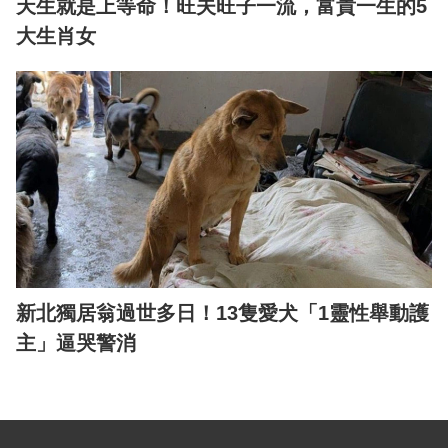
天生就是上等命！旺夫旺子一流，富貴一生的5
大生肖女
新北獨居翁過世多日！13隻愛犬「1靈性舉動護
主」逼哭警消