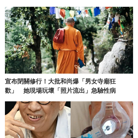
宣布閉關修行！大批和尚爆「男女寺廟狂
歡」 她現場玩壞「照片流出」急驗性病