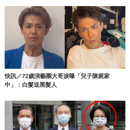
快訊／72歲演藝圈大哥淚曝「兒子陳屍家
中」：白髮送黑髮人