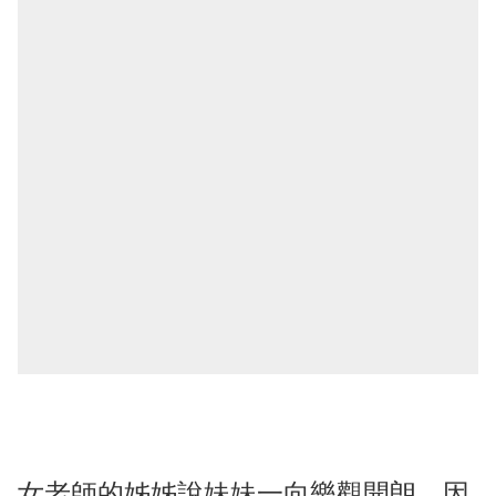
女老師的姊姊說妹妹一向樂觀開朗，因