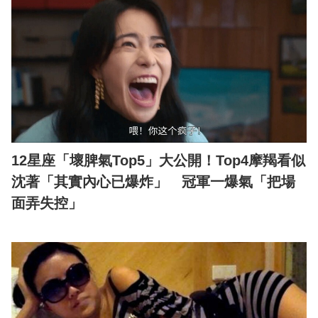
12星座「壞脾氣Top5」大公開！Top4摩羯看似
沈著「其實內心已爆炸」 冠軍一爆氣「把場
面弄失控」