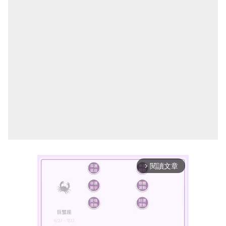
閱讀文章
arrow_forward_ios