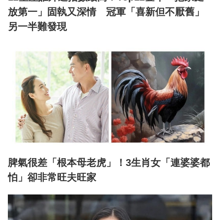
放第一」固執又深情 冠軍「喜新但不厭舊」
另一半難發現
脾氣很差「根本母老虎」！3生肖女「連婆婆都
怕」卻非常旺夫旺家