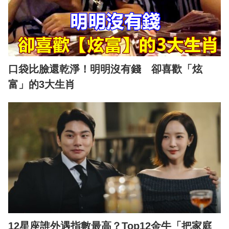
口袋比臉還乾淨！明明沒有錢 卻喜歡「炫
富」的3大生肖
12星座誰外遇指數最高？Top12金牛「把家庭