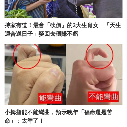
持家有道！最會「砍價」的3大生肖女 「天生
適合過日子」娶回去穩賺不虧
小拇指能不能彎曲，預示晚年「福命還是苦
命」：太準了！