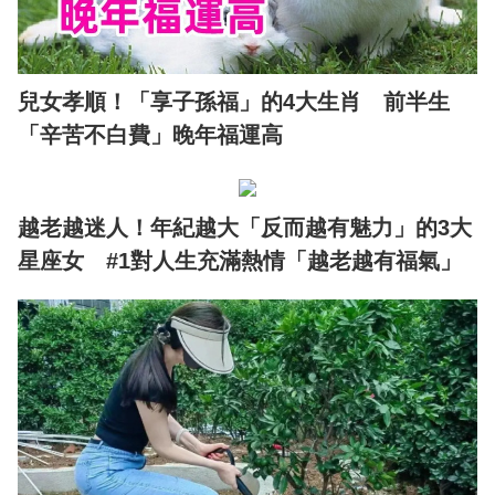
兒女孝順！「享子孫福」的4大生肖 前半生
「辛苦不白費」晚年福運高
越老越迷人！年紀越大「反而越有魅力」的3大
星座女 #1對人生充滿熱情「越老越有福氣」