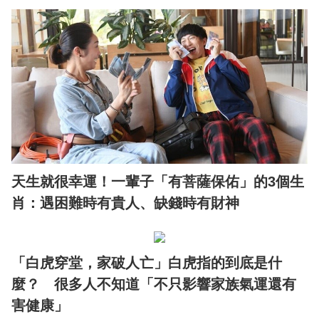
天生就很幸運！一輩子「有菩薩保佑」的3個生
肖：遇困難時有貴人、缺錢時有財神
「白虎穿堂，家破人亡」白虎指的到底是什
麼？ 很多人不知道「不只影響家族氣運還有
害健康」