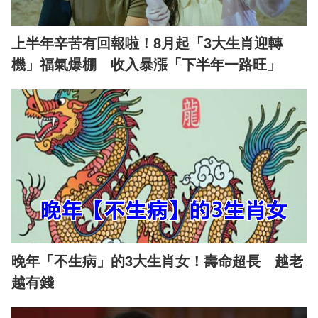
上半年辛苦有回報啦！8月起「3大生肖迎轉
機」福氣爆棚 收入暴漲「下半年一路旺」
晚年「不生病」的3大生肖女！壽命超長 越老
越有錢