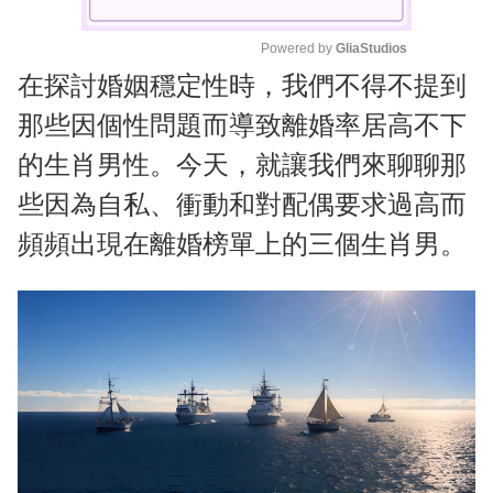
Powered by 
GliaStudios
在探討婚姻穩定性時，我們不得不提到
M
u
那些因個性問題而導致離婚率居高不下
t
的生肖男性。今天，就讓我們來聊聊那
e
些因為自私、衝動和對配偶要求過高而
頻頻出現在離婚榜單上的三個生肖男。