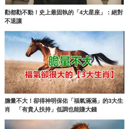
勸都勸不動！史上最固執的「4大星座」：絕對
不退讓
膽量不大！卻得神明保佑「福氣滿滿」的3大生
肖 「有貴人扶持」低調也能賺大錢