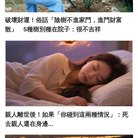
破壞財運！俗話「陰樹不進家門，進門財富
散」 5種樹別種在院子：很不吉祥
親人離世後！如果「你碰到這兩種情況」：死
去親人還在身邊...