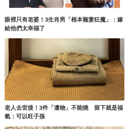
眼裡只有老婆！3生肖男「根本寵妻狂魔」：嫁
給他們太幸福了
老人去世後！3件「遺物」不能燒 留下就是福
氣：可以旺子孫