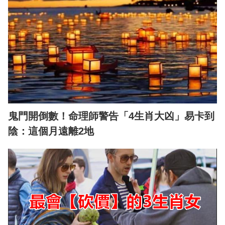
鬼門開倒數！命理師警告「4生肖大凶」易卡到
陰：這個月遠離2地