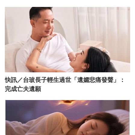
快訊／台玻長子輕生過世「遺孀悲痛發聲」：
完成亡夫遺願