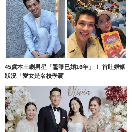
45歲本土劇男星「驚曝已婚16年」！ 首吐婚姻
狀況「愛女是名校學霸」