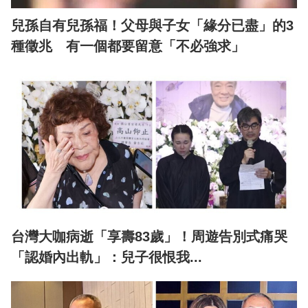
兒孫自有兒孫福！父母與子女「緣分已盡」的3
種徵兆 有一個都要留意「不必強求」
台灣大咖病逝「享壽83歲」！周遊告別式痛哭
「認婚內出軌」：兒子很恨我...