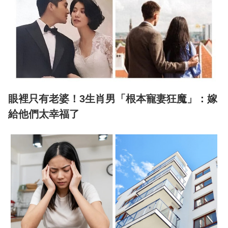
眼裡只有老婆！3生肖男「根本寵妻狂魔」：嫁
給他們太幸福了