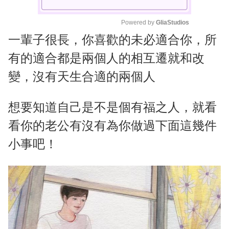
Powered by 
GliaStudios
一輩子很長，你喜歡的未必適合你，所
M
u
有的適合都是兩個人的相互遷就和改
t
變，沒有天生合適的兩個人
e
想要知道自己是不是個有福之人，就看
看你的老公有沒有為你做過下面這幾件
小事吧！