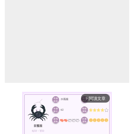
閱讀文章
arrow_forward_ios