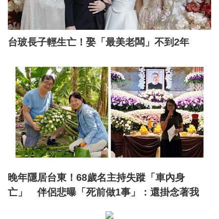
台玻長子輕生亡！娶「最美老闆」不到2年
晚年隱居台東！68歲名主持失蹤「車內身
亡」 伴侶悲曝「死前做1事」：還掛念著我