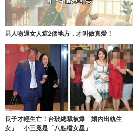
男人吻過女人這2個地方，才叫做真愛！
長子才輕生亡！台玻總裁被爆「婚內出軌生
女」 小三竟是「八點檔女星」