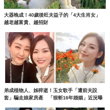
大器晚成！40歲後旺夫益子的「4大生肖女」
越老越富貴、越招財
弟成植物人、姊猝逝！玉女歌手「遭前夫設
套」騙走娘家房產 「狠斬16年婚姻」近況曝