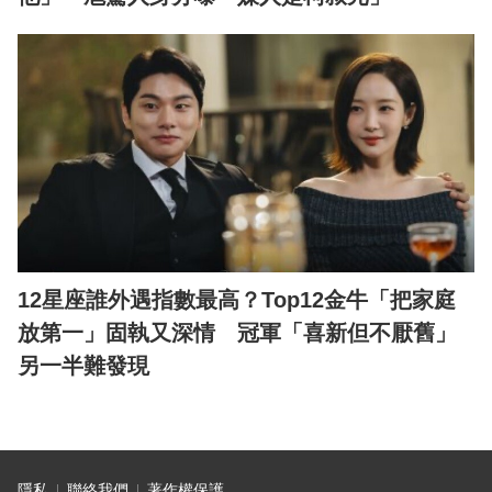
12星座誰外遇指數最高？Top12金牛「把家庭
放第一」固執又深情 冠軍「喜新但不厭舊」
另一半難發現
隱私
聯絡我們
著作權保護