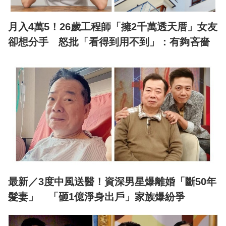
月入4萬5！26歲工程師「擁2千萬透天厝」女友
卻想分手 怒批「看得到用不到」：有夠吝嗇
最新／3度中風送醫！資深男星爆離婚「斷50年
髮妻」 「砸1億淨身出戶」家族爆紛爭