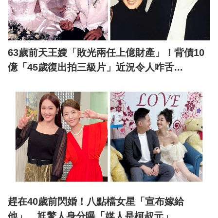
63歲前天王嫂「敗光兩任上億財產」！背債10
億「45歲復出拍三級片」近況令人咋舌...
趕在40歲前閃婚！八點檔女星「宣布嫁給
他」 尪驚人身分曝「媒人是柯叔元」