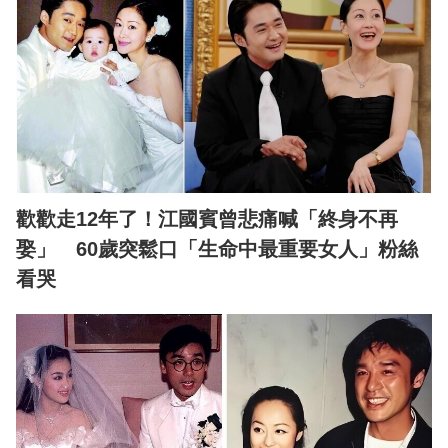
歡歡走12年了！江國賓曾悲痛喊「終身不再
娶」 60歲突鬆口「生命中最重要女人」粉絲
看哭