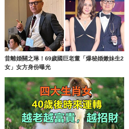
昔離婚關之琳！69歲國巨老董「爆秘婚嫩妹生2
女」女方身份曝光