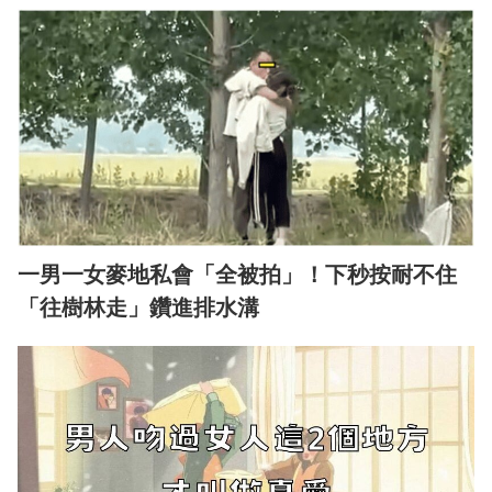
一男一女麥地私會「全被拍」！下秒按耐不住
「往樹林走」鑽進排水溝