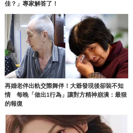
佳？」專家解答了！
再婚老伴出軌交際舞伴！大爺發現後卻裝不知
情 每晚「做出1行為」讓對方精神崩潰：最狠
的報復