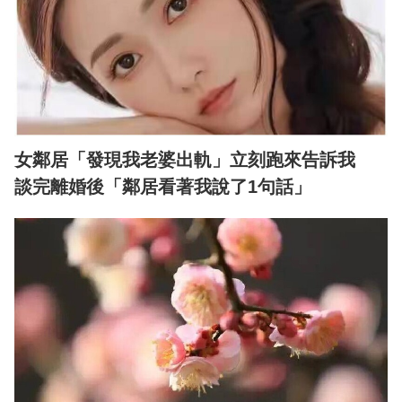
女鄰居「發現我老婆出軌」立刻跑來告訴我
談完離婚後「鄰居看著我說了1句話」