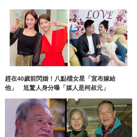
趕在40歲前閃婚！八點檔女星「宣布嫁給
他」 尪驚人身分曝「媒人是柯叔元」