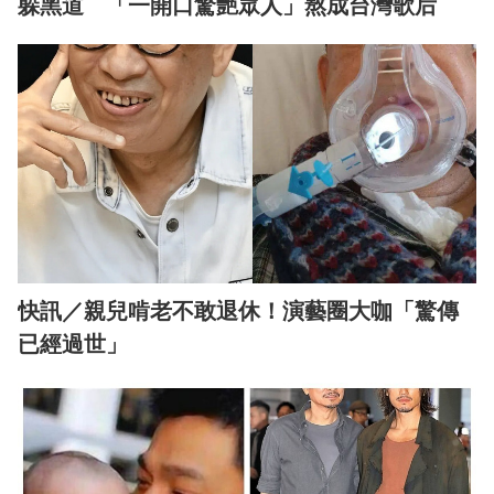
躲黑道 「一開口驚艷眾人」熬成台灣歌后
快訊／親兒啃老不敢退休！演藝圈大咖「驚傳
已經過世」