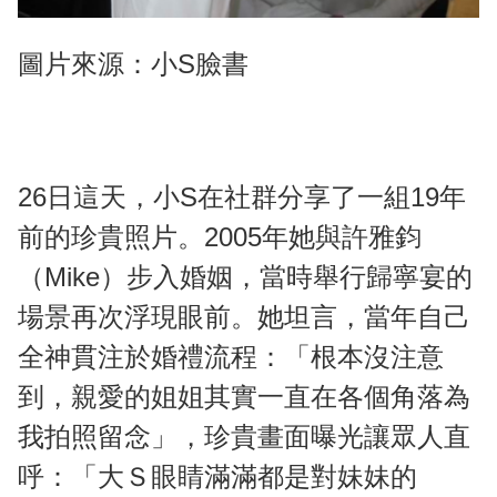
圖片來源：小S臉書
26日這天，小S在社群分享了一組19年
前的珍貴照片。2005年她與許雅鈞
（Mike）步入婚姻，當時舉行歸寧宴的
場景再次浮現眼前。她坦言，當年自己
全神貫注於婚禮流程：「根本沒注意
到，親愛的姐姐其實一直在各個角落為
我拍照留念」，珍貴畫面曝光讓眾人直
呼：「大Ｓ眼睛滿滿都是對妹妹的