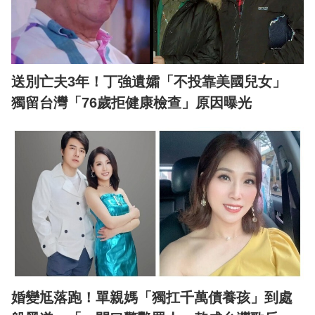
送別亡夫3年！丁強遺孀「不投靠美國兒女」
獨留台灣「76歲拒健康檢查」原因曝光
婚變尪落跑！單親媽「獨扛千萬債養孩」到處