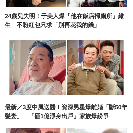
24歲兒失明！于美人爆「他在飯店掃廁所」維
生 不盼紅包只求「別再花我的錢」
最新／3度中風送醫！資深男星爆離婚「斷50年
髮妻」 「砸1億淨身出戶」家族爆紛爭