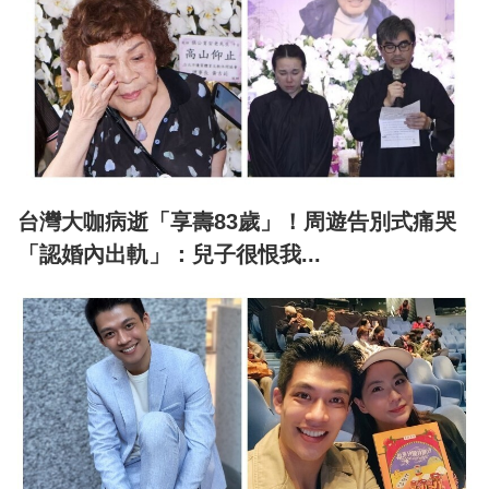
台灣大咖病逝「享壽83歲」！周遊告別式痛哭
「認婚內出軌」：兒子很恨我...