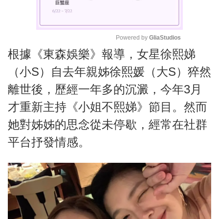
Powered by 
GliaStudios
根據《東森娛樂》報導，女星徐熙娣
M
u
（小S）自去年親姊徐熙媛（大S）猝然
t
離世後，歷經一年多的沉澱，今年3月
e
才重新主持《小姐不熙娣》節目。然而
她對姊姊的思念從未停歇，經常在社群
平台抒發情感。