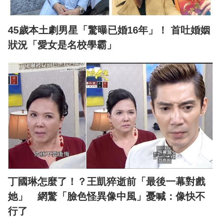
45歲本土劇男星「驚曝已婚16年」！ 首吐婚姻
狀況「愛女是名校學霸」
丁國琳怎麼了！？王凱猝逝前「最後一幕對戲
她」 網驚「臉色怪異像中風」憂喊：像快不
行了