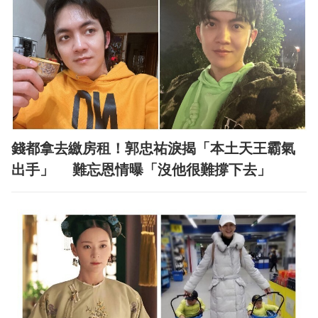
錢都拿去繳房租！郭忠祐淚揭「本土天王霸氣
出手」 難忘恩情曝「沒他很難撐下去」