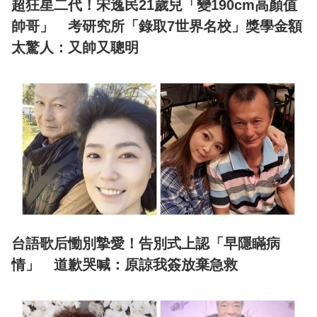
超狂星二代！宋逸民21歲兒「變190cm高顏值
帥哥」 考研究所「錄取7世界名校」獎學金額
太驚人：又帥又聰明
台語歌后慟別摯愛！告別式上認「早隱瞞病
情」 道歉哭喊：原諒我簽放棄急救