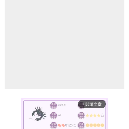
閱讀文章
arrow_forward_ios