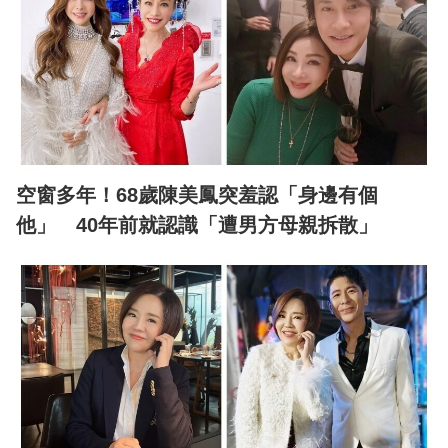
空窗多年！68歲陳美鳳突羞認「身邊有個
他」 40年前就認識「遭男方母親拆散」