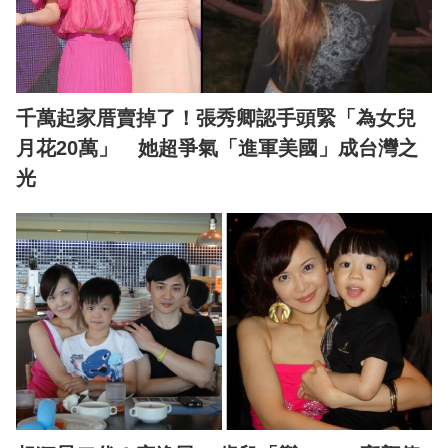
千萬起家厝賣掉了！張秀卿認手頭緊「為女兒
月花20萬」 她超爭氣「進軍美國」成台灣之
光