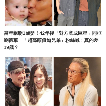
當年親吻1歲嬰！42年後「對方竟成巨星」同框
劉德華 「超高顏值如兄弟」粉絲喊：真的差
19歲？