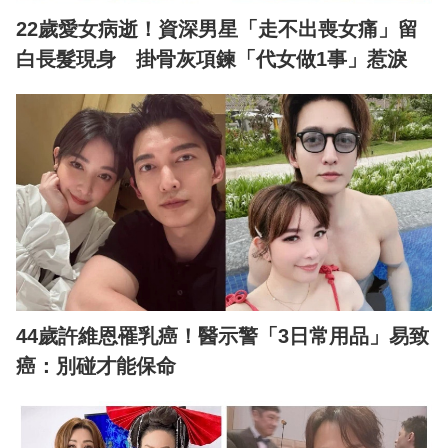
22歲愛女病逝！資深男星「走不出喪女痛」留
白長髮現身 掛骨灰項鍊「代女做1事」惹淚
44歲許維恩罹乳癌！醫示警「3日常用品」易致
癌：別碰才能保命