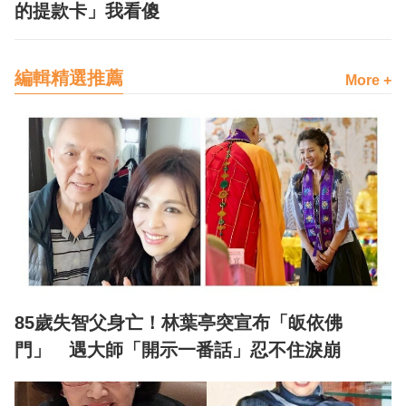
的提款卡」我看傻
編輯精選推薦
More +
85歲失智父身亡！林葉亭突宣布「皈依佛
門」 遇大師「開示一番話」忍不住淚崩