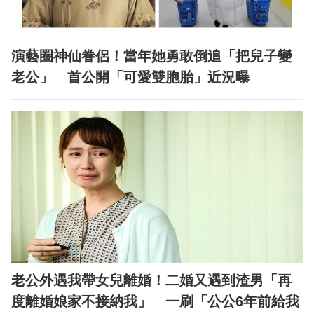
演藝圈神仙眷侶！當年她勇敢倒追「把兒子變
老公」 首公開「可愛雙胞胎」近況曝
老公外遇我帶女兒離婚！二婚又遇到渣男「再
度離婚娘家不接納我」 一刷「公公6年前給我