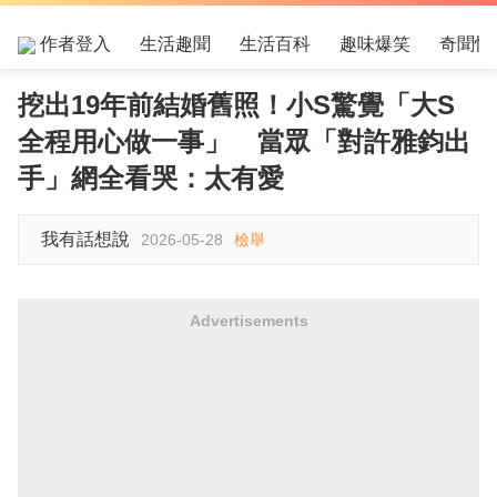
作者登入
生活趣聞
生活百科
趣味爆笑
奇聞怪
挖出19年前結婚舊照！小S驚覺「大S
全程用心做一事」 當眾「對許雅鈞出
手」網全看哭：太有愛
我有話想說
2026-05-28
檢舉
Advertisements