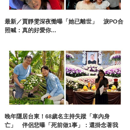
最新／賈靜雯深夜慟曝「她已離世」 淚PO合
照喊：真的好愛你...
晚年隱居台東！68歲名主持失蹤「車內身
亡」 伴侶悲曝「死前做1事」：還掛念著我