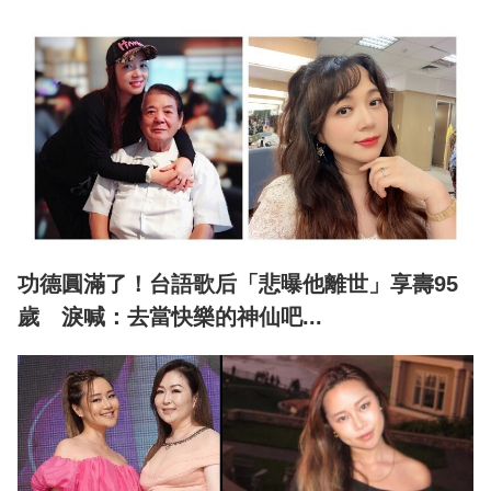
功德圓滿了！台語歌后「悲曝他離世」享壽95
歲 淚喊：去當快樂的神仙吧...