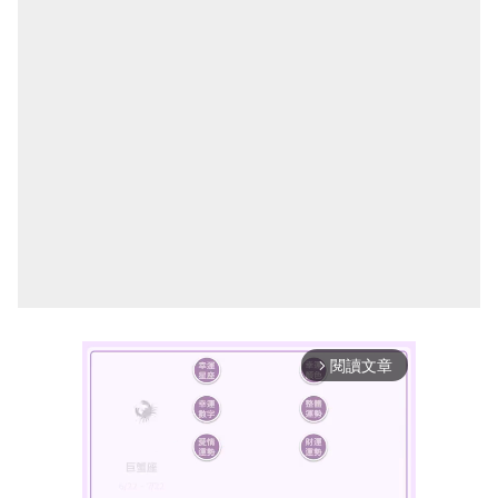
閱讀文章
arrow_forward_ios