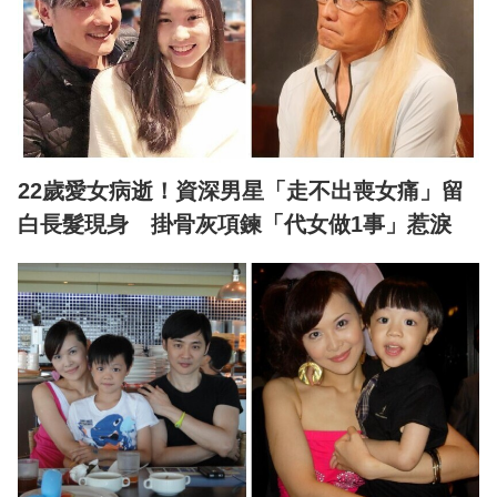
22歲愛女病逝！資深男星「走不出喪女痛」留
白長髮現身 掛骨灰項鍊「代女做1事」惹淚