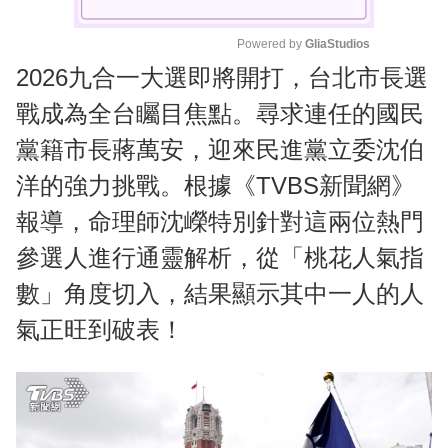
Powered by 
GliaStudios
2026九合一大選即將開打，台北市長選
M
u
戰成為全台矚目焦點。尋求連任的國民
t
黨籍市長蔣萬安，迎來民進黨立委沈伯
e
洋的強力挑戰。根據《TVBS新聞網》
報導，命理師沈嶸特別針對這兩位熱門
參選人進行通靈解析，從「桃花人氣指
數」角度切入，結果顯示其中一人的人
氣正旺到破表！