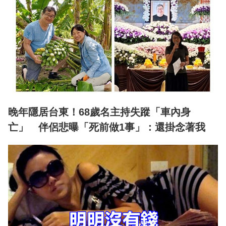
晚年隱居台東！68歲名主持失蹤「車內身
亡」 伴侶悲曝「死前做1事」：還掛念著我