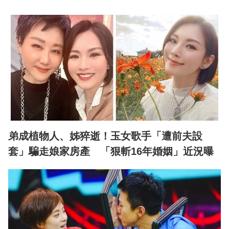
弟成植物人、姊猝逝！玉女歌手「遭前夫設
套」騙走娘家房產 「狠斬16年婚姻」近況曝