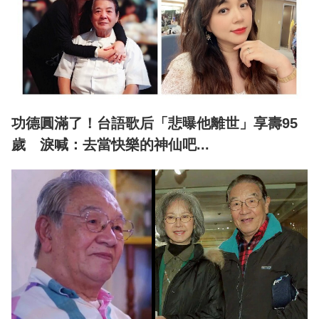
功德圓滿了！台語歌后「悲曝他離世」享壽95
歲 淚喊：去當快樂的神仙吧...