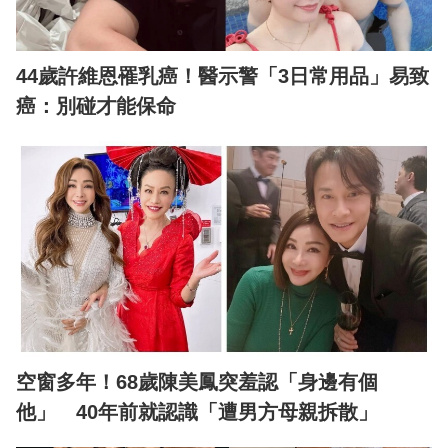
44歲許維恩罹乳癌！醫示警「3日常用品」易致
癌：別碰才能保命
空窗多年！68歲陳美鳳突羞認「身邊有個
他」 40年前就認識「遭男方母親拆散」