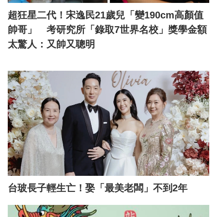
超狂星二代！宋逸民21歲兒「變190cm高顏值
帥哥」 考研究所「錄取7世界名校」獎學金額
太驚人：又帥又聰明
台玻長子輕生亡！娶「最美老闆」不到2年