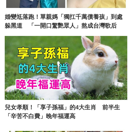
婚變尪落跑！單親媽「獨扛千萬債養孩」到處
躲黑道 「一開口驚艷眾人」熬成台灣歌后
兒女孝順！「享子孫福」的4大生肖 前半生
「辛苦不白費」晚年福運高