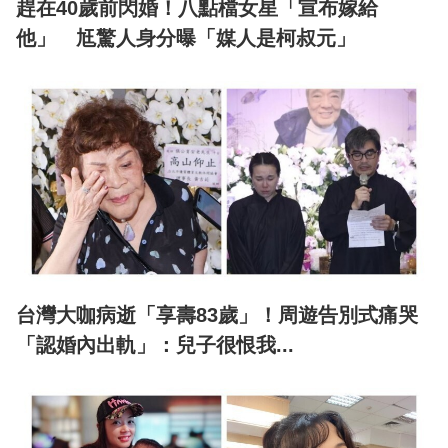
趕在40歲前閃婚！八點檔女星「宣布嫁給
他」 尪驚人身分曝「媒人是柯叔元」
台灣大咖病逝「享壽83歲」！周遊告別式痛哭
「認婚內出軌」：兒子很恨我...