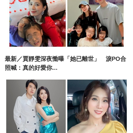
最新／賈靜雯深夜慟曝「她已離世」 淚PO合
照喊：真的好愛你...