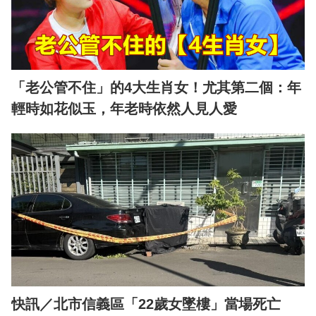
「老公管不住」的4大生肖女！尤其第二個：年
輕時如花似玉，年老時依然人見人愛
快訊／北市信義區「22歲女墜樓」當場死亡