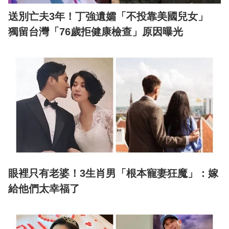
送別亡夫3年！丁強遺孀「不投靠美國兒女」
獨留台灣「76歲拒健康檢查」原因曝光
眼裡只有老婆！3生肖男「根本寵妻狂魔」：嫁
給他們太幸福了