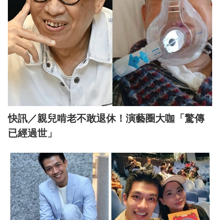
快訊／親兒啃老不敢退休！演藝圈大咖「驚傳
已經過世」