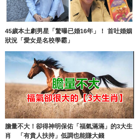
45歲本土劇男星「驚曝已婚16年」！ 首吐婚姻
狀況「愛女是名校學霸」
膽量不大！卻得神明保佑「福氣滿滿」的3大生
肖 「有貴人扶持」低調也能賺大錢