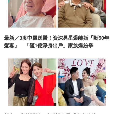
最新／3度中風送醫！資深男星爆離婚「斷50年
髮妻」 「砸1億淨身出戶」家族爆紛爭