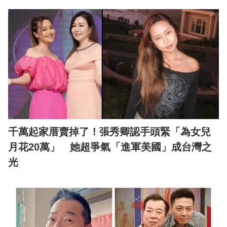
千萬起家厝賣掉了！張秀卿認手頭緊「為女兒
月花20萬」 她超爭氣「進軍美國」成台灣之
光