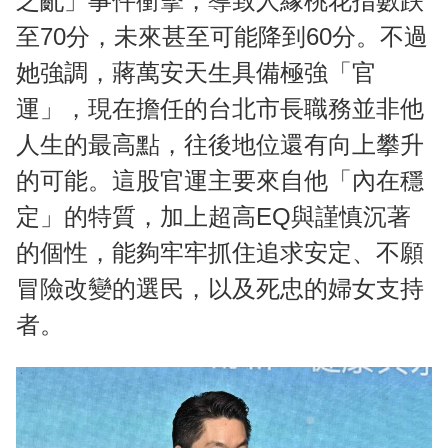
之亂」事件衝擊，導致人緣桃花指數跌
至70分，未來甚至可能降到60分。不過
她強調，蔣萬安天生具備極強「官
運」，現在擔任的台北市長職務並非他
人生的最高點，往後地位還有向上攀升
的可能。這股官運主要來自他「內在穩
定」的特質，加上超高EQ與謹慎沉著
的個性，能夠牢牢抓住追求安定、不願
冒險改變的選民，以及死忠的婦女支持
者。