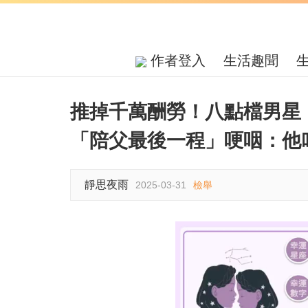
作者登入
生活趣聞
推掉千萬酬勞！八點檔男
「陪父最後一程」哽咽：他
靜思夜雨
2025-03-31
檢舉