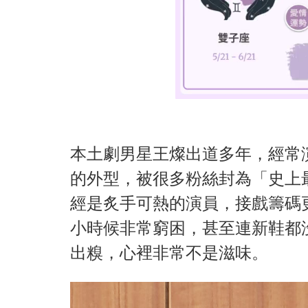
本土劇男星王燦出道多年，經常
的外型，被很多粉絲封為「史上
經是炙手可熱的演員，接戲籌碼
小時候非常窮困，甚至連新鞋都
出糗，心裡非常不是滋味。