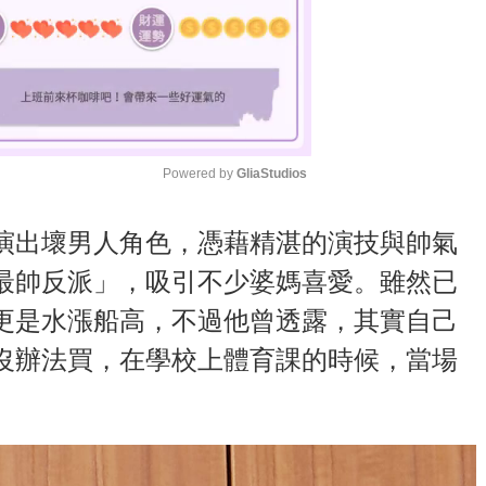
Powered by 
GliaStudios
M
演出壞男人角色，憑藉精湛的演技與帥氣
u
最帥反派」，吸引不少婆媽喜愛。雖然已
t
更是水漲船高，不過他曾透露，其實自己
e
沒辦法買，在學校上體育課的時候，當場