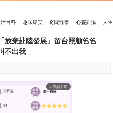
生活百科
趣味爆笑
奇聞怪事
心靈雞湯
人生
星「放棄赴陸發展」留台照顧爸爸
叫不出我
閱讀文章
arrow_forward_ios