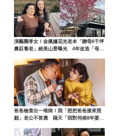
演藝圈孝女！金佩姍花光老本「贈母6千坪
農莊養老」絕美山景曝光 4年改造「母女
搖身變老闆」孝心得天眷
爸爸檢查出一堆病！我「想把爸爸接來照
顧」老公不答應 隔天「我對伺候8年婆婆
出招」讓老公沒話說