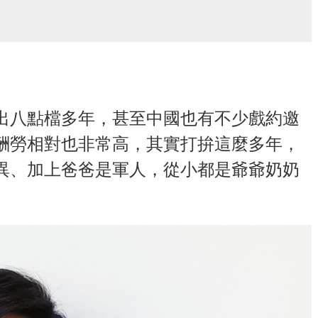
出八點檔多年，甚至中國也有不少戲約邀
酬勞相對也非常高，其實打拚這麼多年，
異、加上爸爸是軍人，從小都是爺爺奶奶