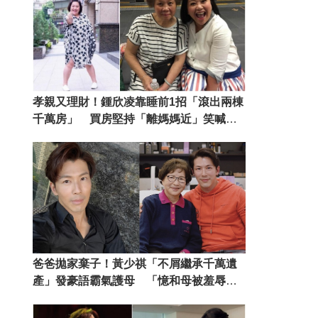
孝親又理財！鍾欣凌靠睡前1招「滾出兩棟
千萬房」 買房堅持「離媽媽近」笑喊：
繼續當女兒賊
爸爸拋家棄子！黃少祺「不屑繼承千萬遺
產」發豪語霸氣護母 「憶和母被羞辱」
下定決心加倍孝順