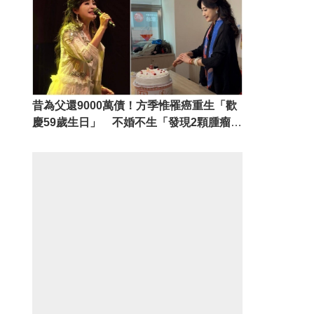
昔為父還9000萬債！方季惟罹癌重生「歡
慶59歲生日」 不婚不生「發現2顆腫瘤」
笑喊：看淡一切