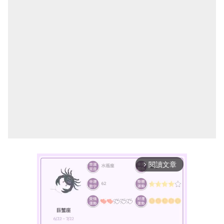
閱讀文章
arrow_forward_ios