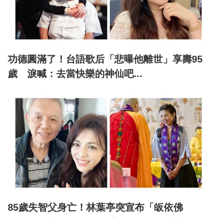
功德圓滿了！台語歌后「悲曝他離世」享壽95
歲 淚喊：去當快樂的神仙吧...
85歲失智父身亡！林葉亭突宣布「皈依佛