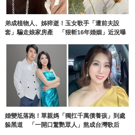
弟成植物人、姊猝逝！玉女歌手「遭前夫設
套」騙走娘家房產 「狠斬16年婚姻」近況曝
婚變尪落跑！單親媽「獨扛千萬債養孩」到處
躲黑道 「一開口驚艷眾人」熬成台灣歌后