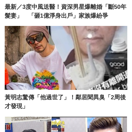
最新／3度中風送醫！資深男星爆離婚「斷50年
髮妻」 「砸1億淨身出戶」家族爆紛爭
黃明志驚傳「他過世了」！鄰居聞異臭「2周後
才發現」