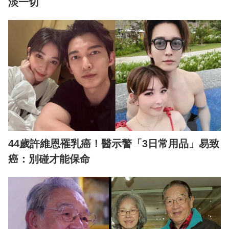
淡一切
44歲許維恩罹乳癌！醫示警「3日常用品」易致
癌：別碰才能保命