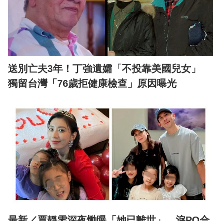
送別亡夫3年！丁強遺孀「不投靠美國兒女」
獨留台灣「76歲拒健康檢查」原因曝光
最新／賈靜雯深夜慟曝「她已離世」 淚PO合