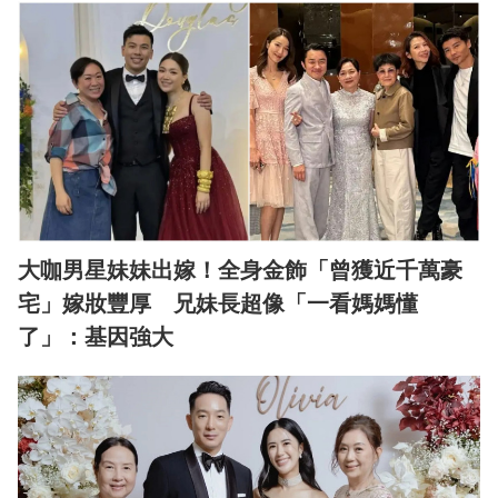
大咖男星妹妹出嫁！全身金飾「曾獲近千萬豪
宅」嫁妝豐厚 兄妹長超像「一看媽媽懂
了」：基因強大