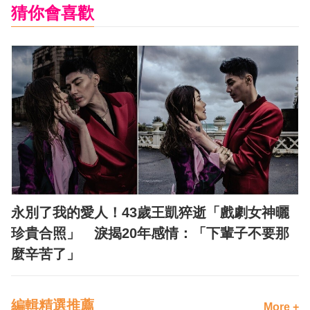
猜你會喜歡
永別了我的愛人！43歲王凱猝逝「戲劇女神曬
珍貴合照」 淚揭20年感情：「下輩子不要那
麼辛苦了」
編輯精選推薦
More +