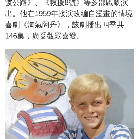
號公路》、《救援8號》等多部戲劇演
出。他在1959年接演改編自漫畫的情境
喜劇《淘氣阿丹》，該劇播出四季共
146集，廣受觀眾喜愛。