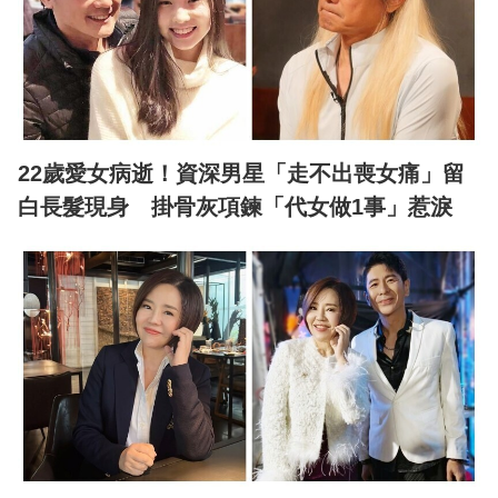
22歲愛女病逝！資深男星「走不出喪女痛」留
白長髮現身 掛骨灰項鍊「代女做1事」惹淚