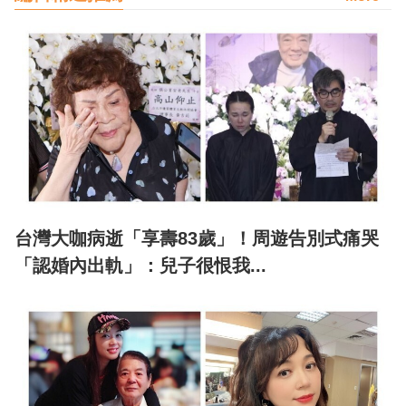
台灣大咖病逝「享壽83歲」！周遊告別式痛哭
「認婚內出軌」：兒子很恨我...