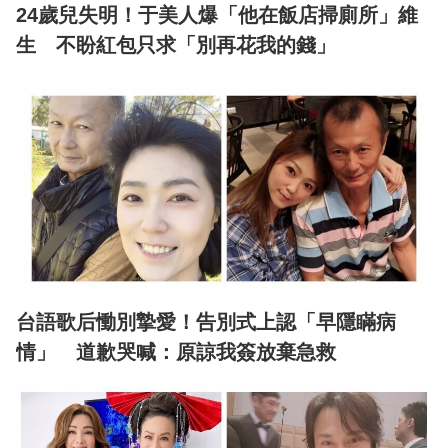
24歲兒失明！于美人爆「他在飯店掃廁所」維
生 不盼紅包只求「別再花我的錢」
台語歌后慟別摯愛！告別式上認「早隱瞞病
情」 道歉哭喊：原諒我簽放棄急救