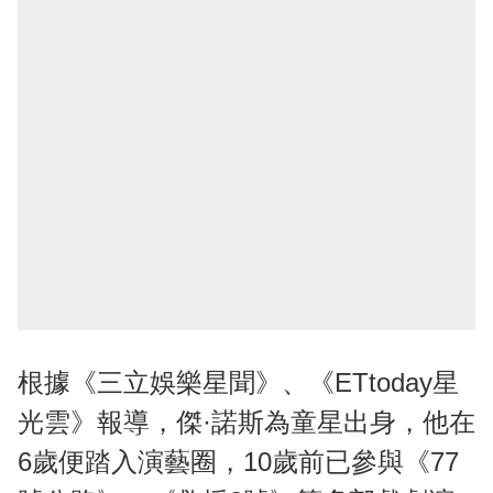
根據《三立娛樂星聞》、《ETtoday星
光雲》報導，傑·諾斯為童星出身，他在
6歲便踏入演藝圈，10歲前已參與《77