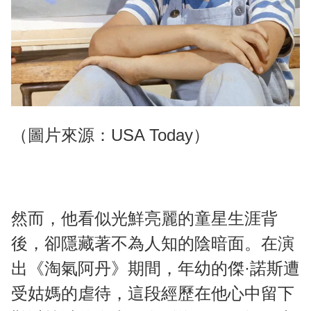
（圖片來源：USA Today）
然而，他看似光鮮亮麗的童星生涯背
後，卻隱藏著不為人知的陰暗面。在演
出《淘氣阿丹》期間，年幼的傑·諾斯遭
受姑媽的虐待，這段經歷在他心中留下