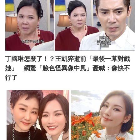
丁國琳怎麼了！？王凱猝逝前「最後一幕對戲
她」 網驚「臉色怪異像中風」憂喊：像快不
行了