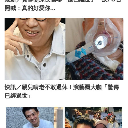
照喊：真的好愛你...
快訊／親兒啃老不敢退休！演藝圈大咖「驚傳
已經過世」