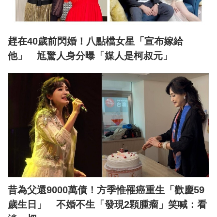
趕在40歲前閃婚！八點檔女星「宣布嫁給
他」 尪驚人身分曝「媒人是柯叔元」
昔為父還9000萬債！方季惟罹癌重生「歡慶59
歲生日」 不婚不生「發現2顆腫瘤」笑喊：看