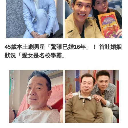
45歲本土劇男星「驚曝已婚16年」！ 首吐婚姻
狀況「愛女是名校學霸」