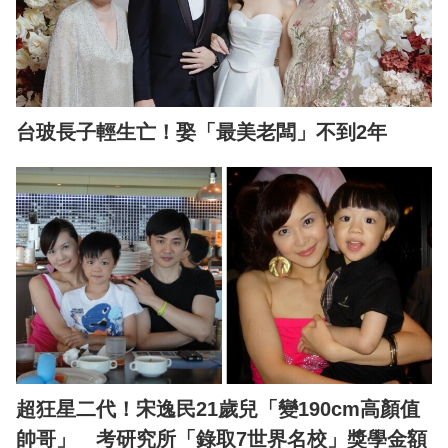
台玻長子輕生亡！娶「最美老闆」不到2年
超狂星二代！宋逸民21歲兒「變190cm高顏值
帥哥」 考研究所「錄取7世界名校」獎學金額