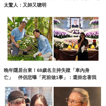
太驚人：又帥又聰明
晚年隱居台東！68歲名主持失蹤「車內身
亡」 伴侶悲曝「死前做1事」：還掛念著我