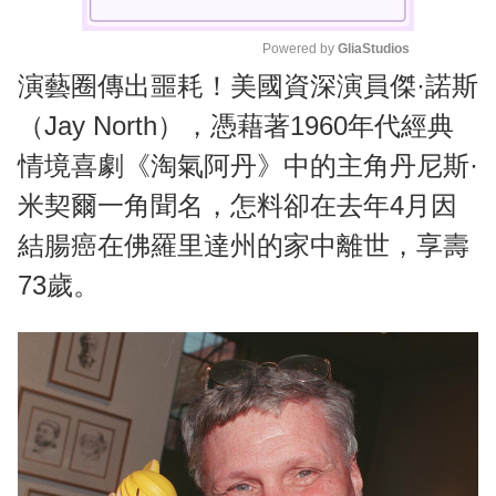
Powered by 
GliaStudios
演藝圈傳出噩耗！美國資深演員傑·諾斯
M
u
（Jay North），憑藉著1960年代經典
t
情境喜劇《淘氣阿丹》中的主角丹尼斯·
e
米契爾一角聞名，怎料卻在去年4月因
結腸癌在佛羅里達州的家中離世，享壽
73歲。