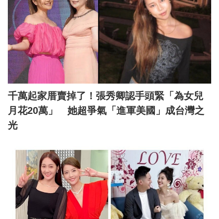
千萬起家厝賣掉了！張秀卿認手頭緊「為女兒
月花20萬」 她超爭氣「進軍美國」成台灣之
光