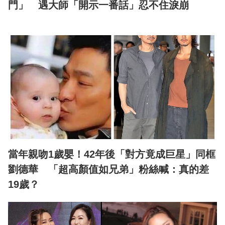
門」 遇大師「開示一番話」忍不住淚崩
當年親吻1歲嬰！42年後「對方竟成巨星」同框
劉德華 「超高顏值如兄弟」粉絲喊：真的差
19歲？