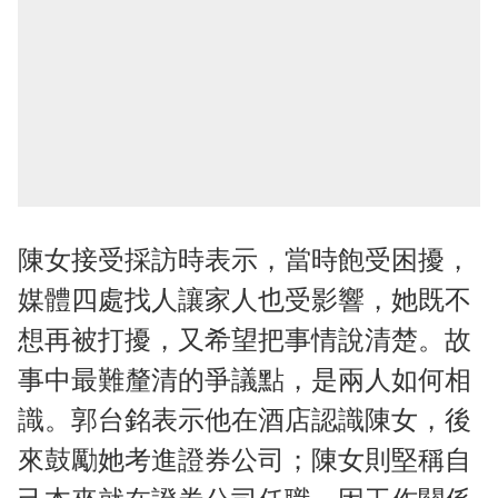
陳女接受採訪時表示，當時飽受困擾，
媒體四處找人讓家人也受影響，她既不
想再被打擾，又希望把事情說清楚。故
事中最難釐清的爭議點，是兩人如何相
識。郭台銘表示他在酒店認識陳女，後
來鼓勵她考進證券公司；陳女則堅稱自