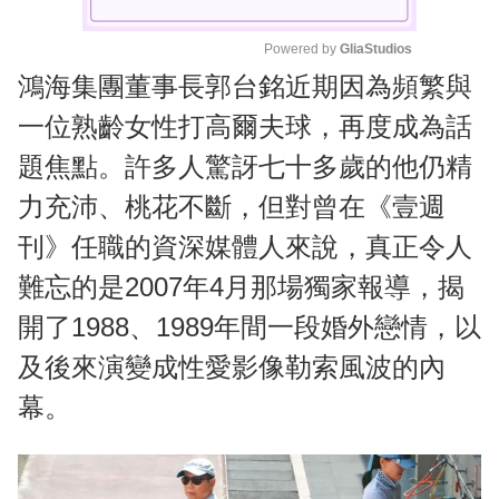
Powered by 
GliaStudios
鴻海集團董事長郭台銘近期因為頻繁與
M
u
一位熟齡女性打高爾夫球，再度成為話
t
題焦點。許多人驚訝七十多歲的他仍精
e
力充沛、桃花不斷，但對曾在《壹週
刊》任職的資深媒體人來說，真正令人
難忘的是2007年4月那場獨家報導，揭
開了1988、1989年間一段婚外戀情，以
及後來演變成性愛影像勒索風波的內
幕。