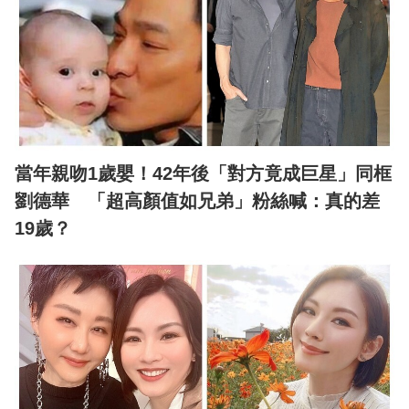
當年親吻1歲嬰！42年後「對方竟成巨星」同框
劉德華 「超高顏值如兄弟」粉絲喊：真的差
19歲？