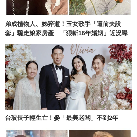
弟成植物人、姊猝逝！玉女歌手「遭前夫設
套」騙走娘家房產 「狠斬16年婚姻」近況曝
台玻長子輕生亡！娶「最美老闆」不到2年