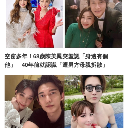
空窗多年！68歲陳美鳳突羞認「身邊有個
他」 40年前就認識「遭男方母親拆散」