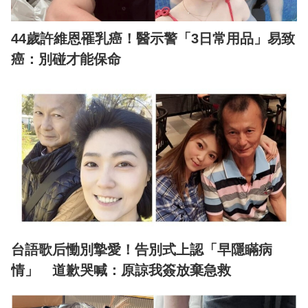
44歲許維恩罹乳癌！醫示警「3日常用品」易致
癌：別碰才能保命
台語歌后慟別摯愛！告別式上認「早隱瞞病
情」 道歉哭喊：原諒我簽放棄急救