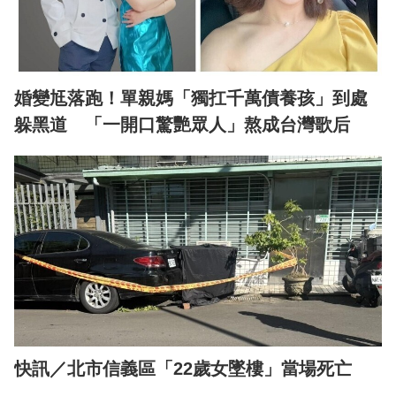
婚變尪落跑！單親媽「獨扛千萬債養孩」到處
躲黑道 「一開口驚艷眾人」熬成台灣歌后
快訊／北市信義區「22歲女墜樓」當場死亡