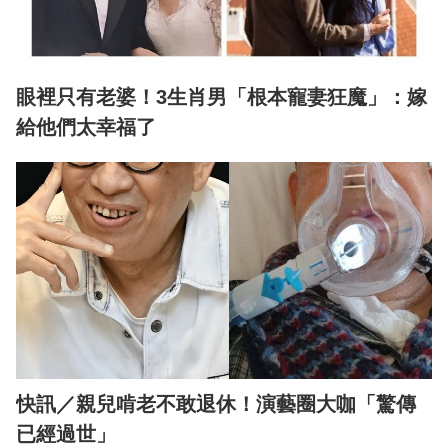
眼裡只有老婆！3生肖男「根本寵妻狂魔」：嫁
給他們太幸福了
快訊／親兒啃老不敢退休！演藝圈大咖「驚傳
已經過世」