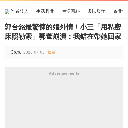
作者登入
生活趣聞
生活百科
趣味爆笑
奇聞怪
郭台銘最驚悚的婚外情！小三「用私密
床照勒索」郭董崩潰：我錯在帶她回家
Cara
2026-07-05
檢舉
Advertisements