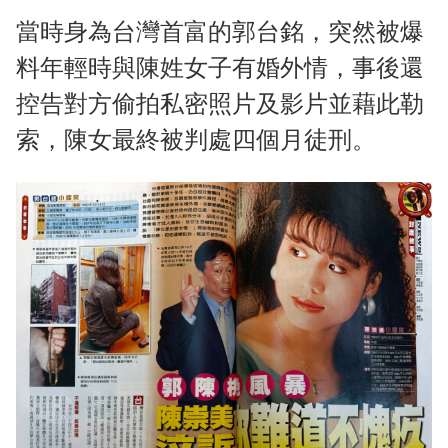
當時身為台灣首富的郭台銘，突然被爆
料年輕時與陳姓女子有婚外情，事後還
控告對方偷拍私密照片及影片並藉此勒
索，陳女最終被判處四個月徒刑。