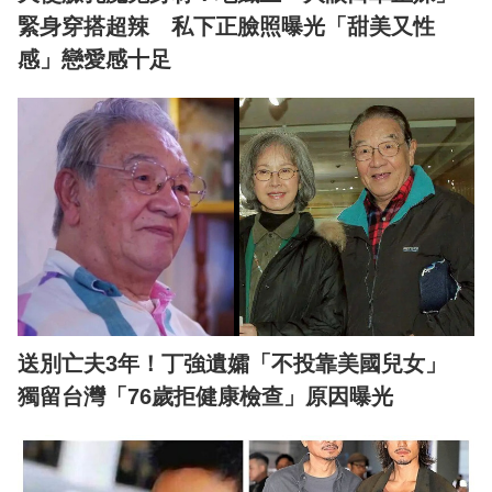
緊身穿搭超辣 私下正臉照曝光「甜美又性
感」戀愛感十足
送別亡夫3年！丁強遺孀「不投靠美國兒女」
獨留台灣「76歲拒健康檢查」原因曝光