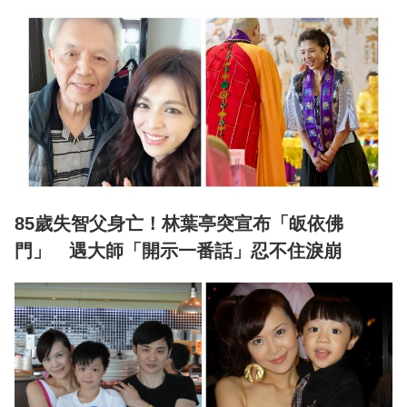
85歲失智父身亡！林葉亭突宣布「皈依佛
門」 遇大師「開示一番話」忍不住淚崩