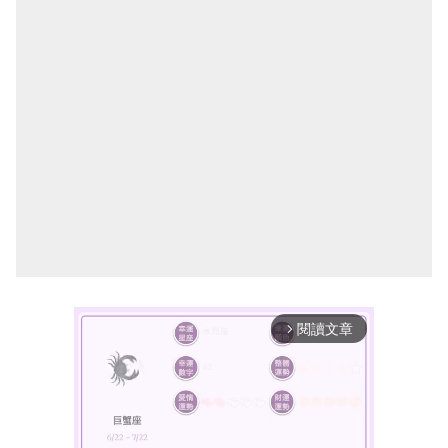
閱讀文章
arrow_forward_ios