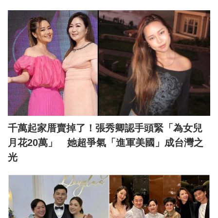
千萬起家厝賣掉了！張秀卿認手頭緊「為女兒
月花20萬」 她超爭氣「進軍美國」成台灣之
光