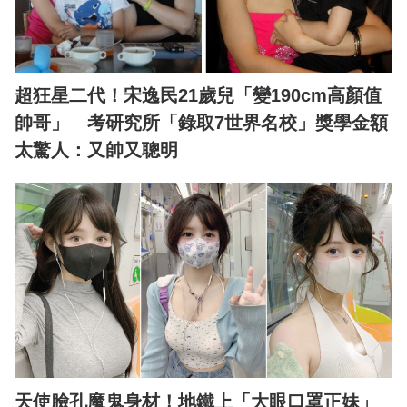
超狂星二代！宋逸民21歲兒「變190cm高顏值
帥哥」 考研究所「錄取7世界名校」獎學金額
太驚人：又帥又聰明
天使臉孔魔鬼身材！地鐵上「大眼口罩正妹」