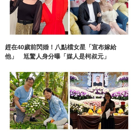
趕在40歲前閃婚！八點檔女星「宣布嫁給
他」 尪驚人身分曝「媒人是柯叔元」