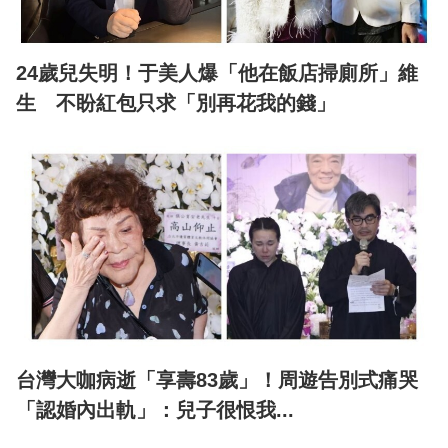
24歲兒失明！于美人爆「他在飯店掃廁所」維
生 不盼紅包只求「別再花我的錢」
台灣大咖病逝「享壽83歲」！周遊告別式痛哭
「認婚內出軌」：兒子很恨我...