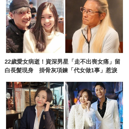
22歲愛女病逝！資深男星「走不出喪女痛」留
白長髮現身 掛骨灰項鍊「代女做1事」惹淚