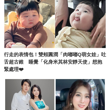
行走的表情包！雙頰圓潤「肉嘟嘟Q萌女娃」吐
舌超古錐 睡覺「化身米其林安靜天使」想抱
緊處理❤️