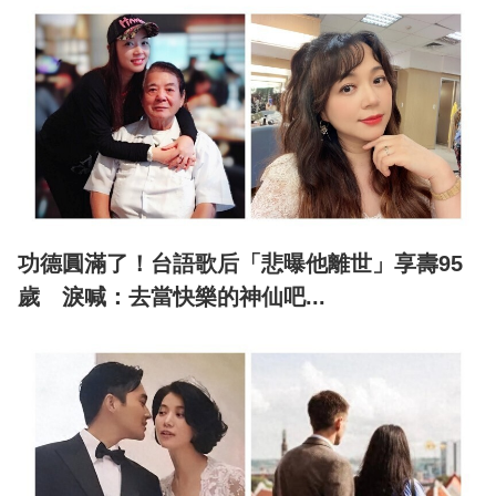
功德圓滿了！台語歌后「悲曝他離世」享壽95
歲 淚喊：去當快樂的神仙吧...