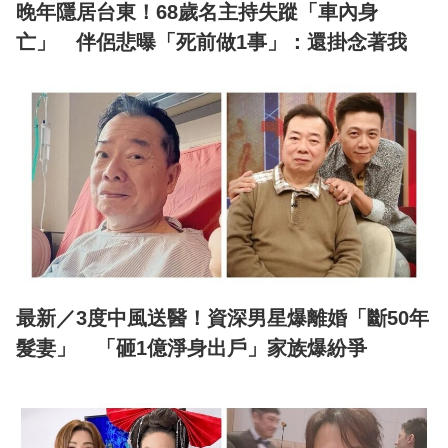
晚年隱居台東！68歲名主持失蹤「車內身
亡」 伴侶悲曝「死前做1事」：還掛念著我
最新／3度中風送醫！資深男星爆離婚「斷50年
髮妻」 「砸1億淨身出戶」家族爆紛爭