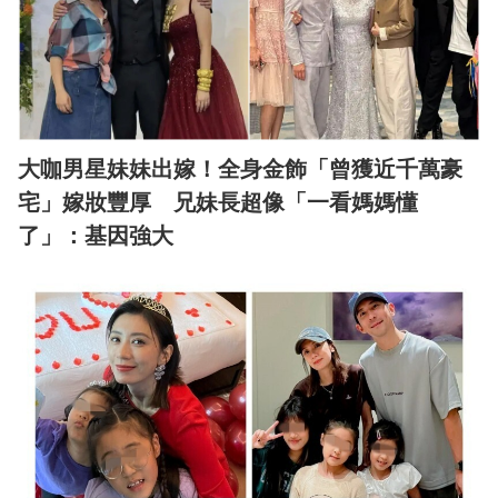
大咖男星妹妹出嫁！全身金飾「曾獲近千萬豪
宅」嫁妝豐厚 兄妹長超像「一看媽媽懂
了」：基因強大