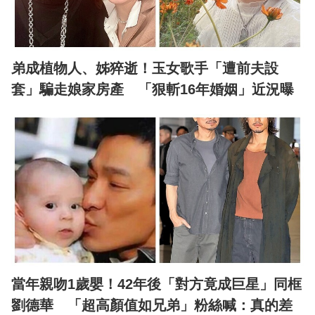
弟成植物人、姊猝逝！玉女歌手「遭前夫設
套」騙走娘家房產 「狠斬16年婚姻」近況曝
當年親吻1歲嬰！42年後「對方竟成巨星」同框
劉德華 「超高顏值如兄弟」粉絲喊：真的差