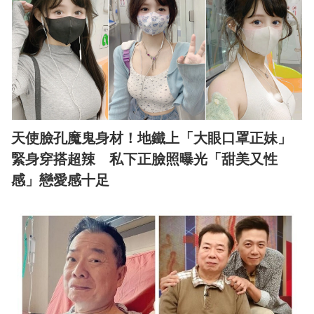
天使臉孔魔鬼身材！地鐵上「大眼口罩正妹」
緊身穿搭超辣 私下正臉照曝光「甜美又性
感」戀愛感十足