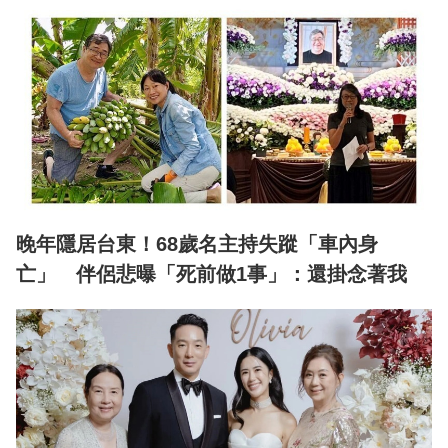
晚年隱居台東！68歲名主持失蹤「車內身
亡」 伴侶悲曝「死前做1事」：還掛念著我