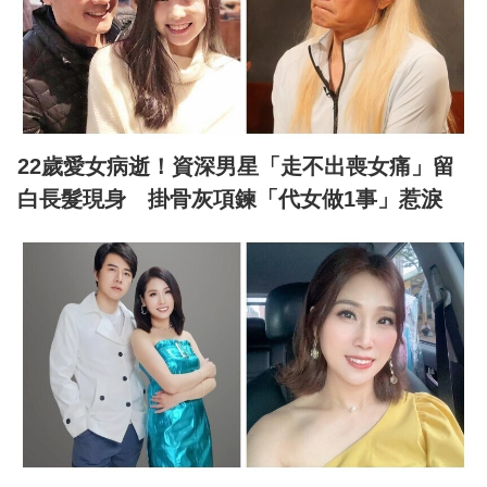
22歲愛女病逝！資深男星「走不出喪女痛」留
白長髮現身 掛骨灰項鍊「代女做1事」惹淚