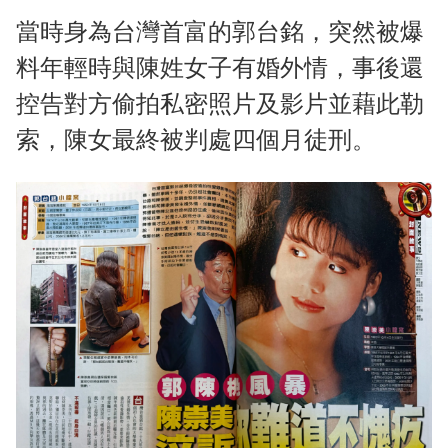
當時身為台灣首富的郭台銘，突然被爆
料年輕時與陳姓女子有婚外情，事後還
控告對方偷拍私密照片及影片並藉此勒
索，陳女最終被判處四個月徒刑。