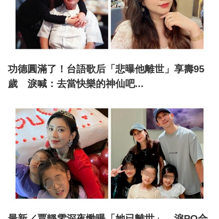
功德圓滿了！台語歌后「悲曝他離世」享壽95
歲 淚喊：去當快樂的神仙吧...
最新／賈靜雯深夜慟曝「她已離世」 淚PO合