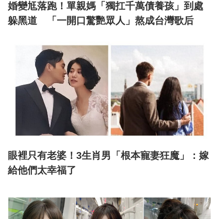
婚變尪落跑！單親媽「獨扛千萬債養孩」到處
躲黑道 「一開口驚艷眾人」熬成台灣歌后
眼裡只有老婆！3生肖男「根本寵妻狂魔」：嫁
給他們太幸福了