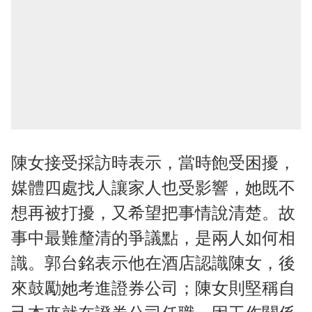
陳女接受採訪時表示，當時飽受困擾，
媒體四處找人讓家人也受影響，她既不
想再被打擾，又希望把事情說清楚。故
事中最難釐清的爭議點，是兩人如何相
識。郭台銘表示他在酒店認識陳女，後
來鼓勵她考進證券公司；陳女則堅稱自