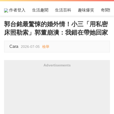
作者登入
生活趣聞
生活百科
趣味爆笑
奇聞怪
郭台銘最驚悚的婚外情！小三「用私密
床照勒索」郭董崩潰：我錯在帶她回家
Cara
2026-07-05
檢舉
Advertisements