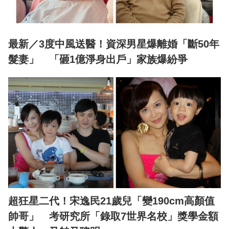
最新／3度中風送醫！資深男星爆離婚「斷50年
髮妻」 「砸1億淨身出戶」家族爆紛爭
超狂星二代！宋逸民21歲兒「變190cm高顏值
帥哥」 考研究所「錄取7世界名校」獎學金額