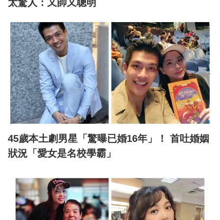
太驚人：又帥又聰明
45歲本土劇男星「驚曝已婚16年」！ 首吐婚姻
狀況「愛女是名校學霸」