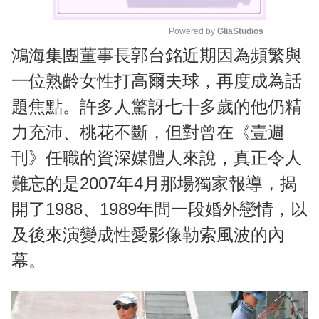
Powered by 
GliaStudios
鴻海集團董事長郭台銘近期因為頻繁與
M
u
一位熟齡女性打高爾夫球，再度成為話
t
題焦點。許多人驚訝七十多歲的他仍精
e
力充沛、桃花不斷，但對曾在《壹週
刊》任職的資深媒體人來說，真正令人
難忘的是2007年4月那場獨家報導，揭
開了1988、1989年間一段婚外戀情，以
及後來演變成性愛影像勒索風波的內
幕。