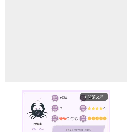
閱讀文章
arrow_forward_ios