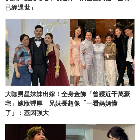
已經過世」
大咖男星妹妹出嫁！全身金飾「曾獲近千萬豪
宅」嫁妝豐厚 兄妹長超像「一看媽媽懂
了」：基因強大