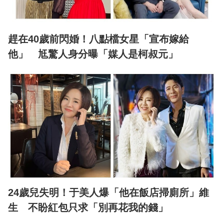
趕在40歲前閃婚！八點檔女星「宣布嫁給
他」 尪驚人身分曝「媒人是柯叔元」
24歲兒失明！于美人爆「他在飯店掃廁所」維
生 不盼紅包只求「別再花我的錢」