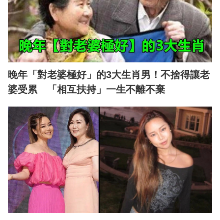
晚年「對老婆極好」的3大生肖男！不捨得讓老
婆受累 「相互扶持」一生不離不棄