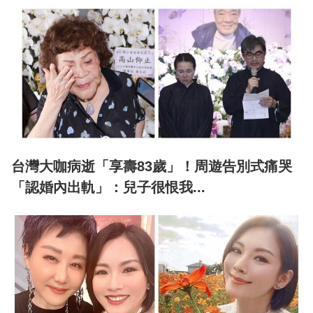
台灣大咖病逝「享壽83歲」！周遊告別式痛哭
「認婚內出軌」：兒子很恨我...