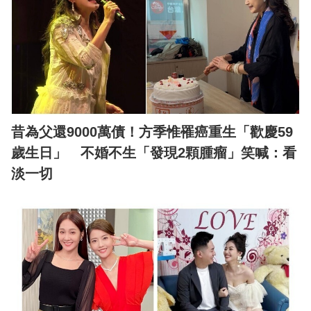
昔為父還9000萬債！方季惟罹癌重生「歡慶59
歲生日」 不婚不生「發現2顆腫瘤」笑喊：看
淡一切