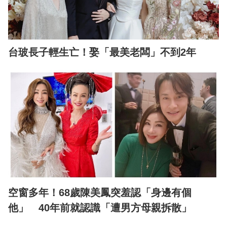
台玻長子輕生亡！娶「最美老闆」不到2年
空窗多年！68歲陳美鳳突羞認「身邊有個
他」 40年前就認識「遭男方母親拆散」