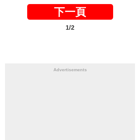
下一頁
1/2
Advertisements