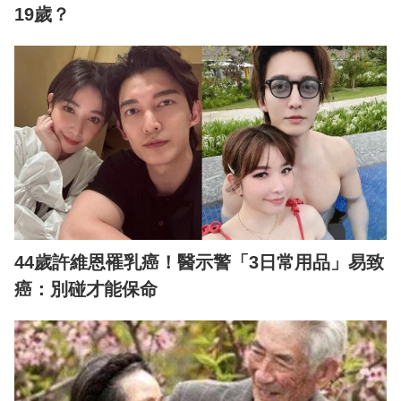
19歲？
44歲許維恩罹乳癌！醫示警「3日常用品」易致
癌：別碰才能保命