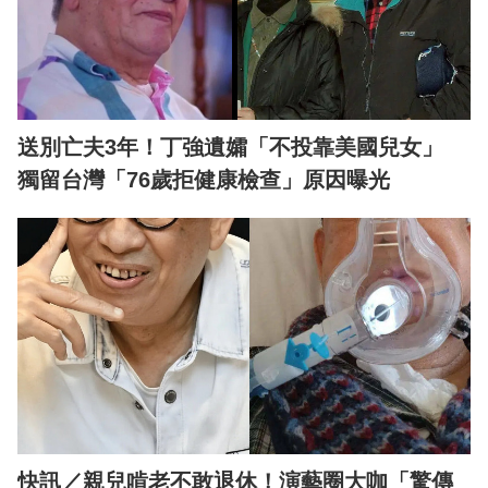
送別亡夫3年！丁強遺孀「不投靠美國兒女」
獨留台灣「76歲拒健康檢查」原因曝光
快訊／親兒啃老不敢退休！演藝圈大咖「驚傳