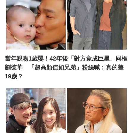
當年親吻1歲嬰！42年後「對方竟成巨星」同框
劉德華 「超高顏值如兄弟」粉絲喊：真的差
19歲？