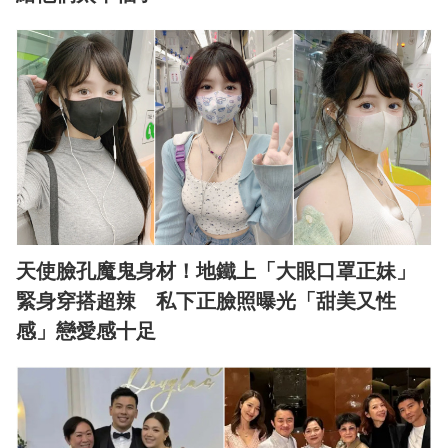
天使臉孔魔鬼身材！地鐵上「大眼口罩正妹」
緊身穿搭超辣 私下正臉照曝光「甜美又性
感」戀愛感十足