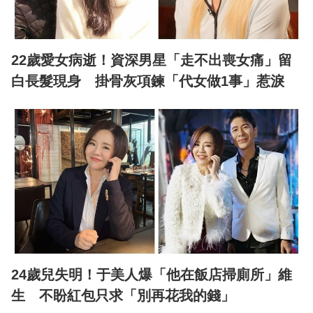
22歲愛女病逝！資深男星「走不出喪女痛」留
白長髮現身 掛骨灰項鍊「代女做1事」惹淚
24歲兒失明！于美人爆「他在飯店掃廁所」維
生 不盼紅包只求「別再花我的錢」