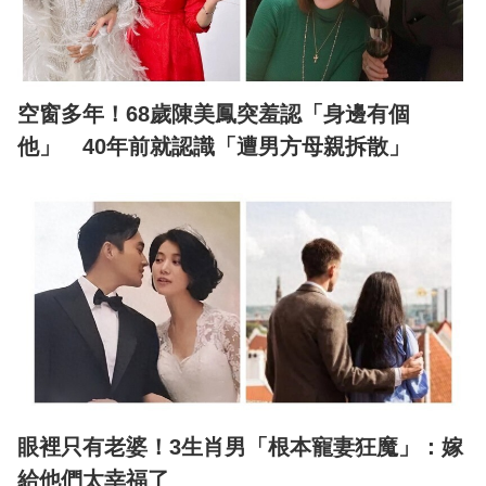
空窗多年！68歲陳美鳳突羞認「身邊有個
他」 40年前就認識「遭男方母親拆散」
眼裡只有老婆！3生肖男「根本寵妻狂魔」：嫁
給他們太幸福了