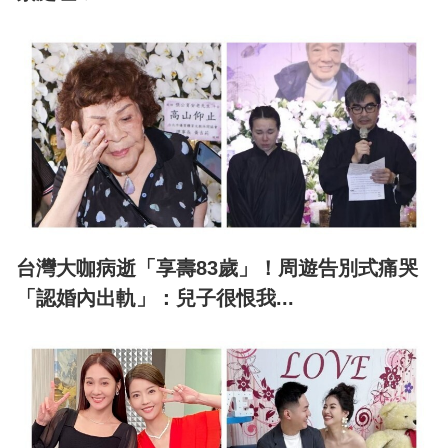
台灣大咖病逝「享壽83歲」！周遊告別式痛哭
「認婚內出軌」：兒子很恨我...