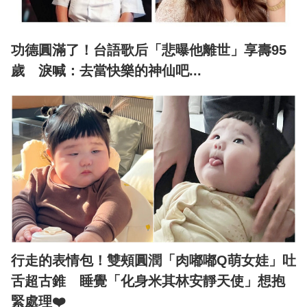
功德圓滿了！台語歌后「悲曝他離世」享壽95
歲 淚喊：去當快樂的神仙吧...
行走的表情包！雙頰圓潤「肉嘟嘟Q萌女娃」吐
舌超古錐 睡覺「化身米其林安靜天使」想抱
緊處理❤️