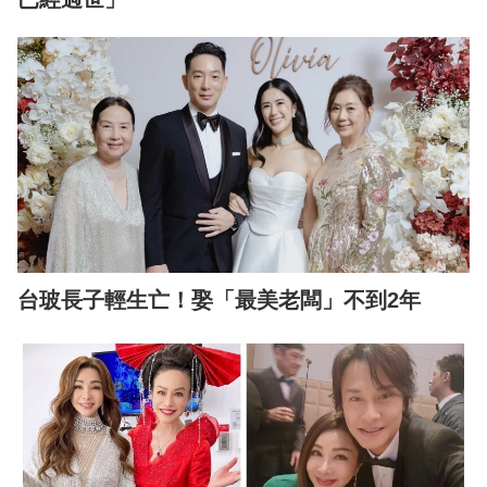
台玻長子輕生亡！娶「最美老闆」不到2年