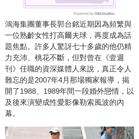
Powered by 
GliaStudios
鴻海集團董事長郭台銘近期因為頻繁與
M
u
一位熟齡女性打高爾夫球，再度成為話
t
題焦點。許多人驚訝七十多歲的他仍精
e
力充沛、桃花不斷，但對曾在《壹週
刊》任職的資深媒體人來說，真正令人
難忘的是2007年4月那場獨家報導，揭
開了1988、1989年間一段婚外戀情，以
及後來演變成性愛影像勒索風波的內
幕。