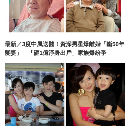
最新／3度中風送醫！資深男星爆離婚「斷50年
髮妻」 「砸1億淨身出戶」家族爆紛爭