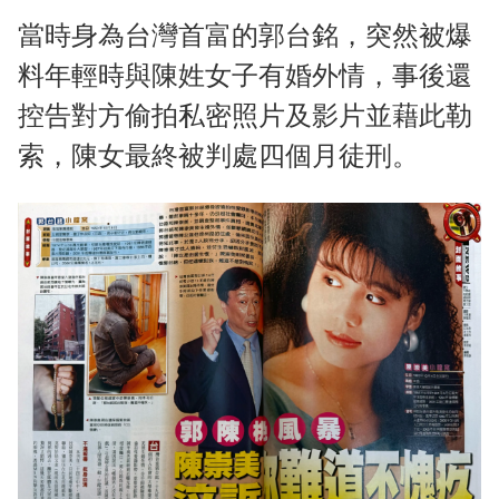
當時身為台灣首富的郭台銘，突然被爆
料年輕時與陳姓女子有婚外情，事後還
控告對方偷拍私密照片及影片並藉此勒
索，陳女最終被判處四個月徒刑。