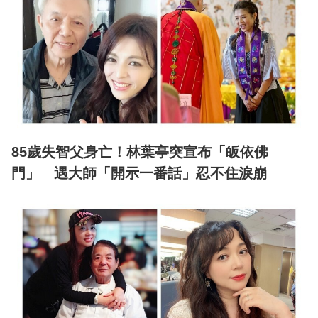
85歲失智父身亡！林葉亭突宣布「皈依佛
門」 遇大師「開示一番話」忍不住淚崩