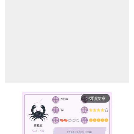
閱讀文章
arrow_forward_ios