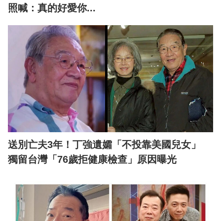
照喊：真的好愛你...
送別亡夫3年！丁強遺孀「不投靠美國兒女」
獨留台灣「76歲拒健康檢查」原因曝光