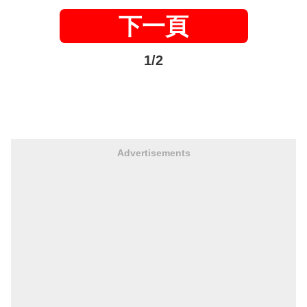
下一頁
1/2
Advertisements