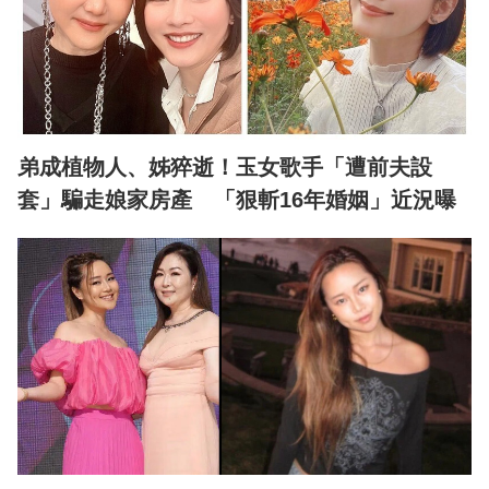
弟成植物人、姊猝逝！玉女歌手「遭前夫設
套」騙走娘家房產 「狠斬16年婚姻」近況曝