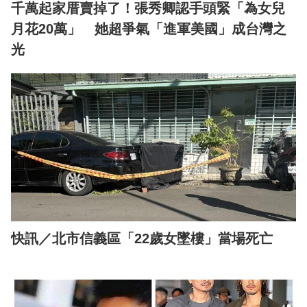
千萬起家厝賣掉了！張秀卿認手頭緊「為女兒
月花20萬」 她超爭氣「進軍美國」成台灣之
光
快訊／北市信義區「22歲女墜樓」當場死亡