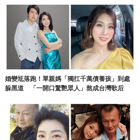
婚變尪落跑！單親媽「獨扛千萬債養孩」到處
躲黑道 「一開口驚艷眾人」熬成台灣歌后