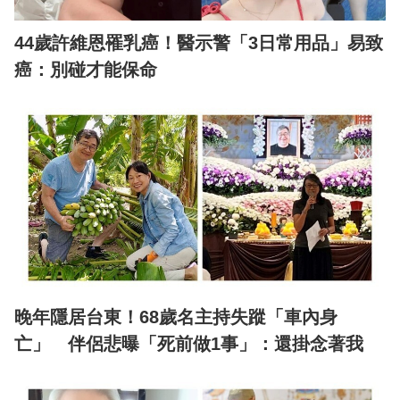
44歲許維恩罹乳癌！醫示警「3日常用品」易致
癌：別碰才能保命
晚年隱居台東！68歲名主持失蹤「車內身
亡」 伴侶悲曝「死前做1事」：還掛念著我