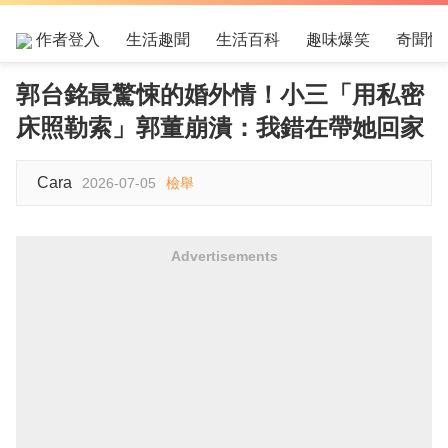
作者登入
生活趣聞
生活百科
趣味爆笑
奇聞怪
郭台銘最驚悚的婚外情！小三「用私密
床照勒索」郭董崩潰：我錯在帶她回家
Cara
2026-07-05
檢舉
Advertisements