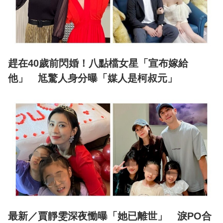
趕在40歲前閃婚！八點檔女星「宣布嫁給
他」 尪驚人身分曝「媒人是柯叔元」
最新／賈靜雯深夜慟曝「她已離世」 淚PO合