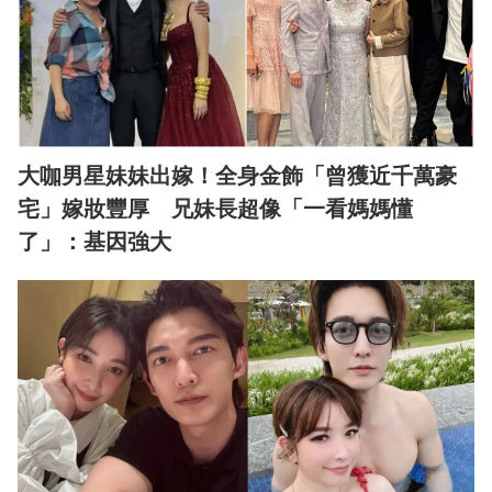
大咖男星妹妹出嫁！全身金飾「曾獲近千萬豪
宅」嫁妝豐厚 兄妹長超像「一看媽媽懂
了」：基因強大