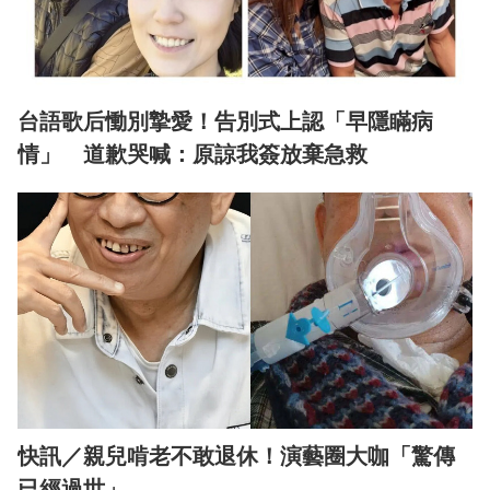
台語歌后慟別摯愛！告別式上認「早隱瞞病
情」 道歉哭喊：原諒我簽放棄急救
快訊／親兒啃老不敢退休！演藝圈大咖「驚傳
已經過世」