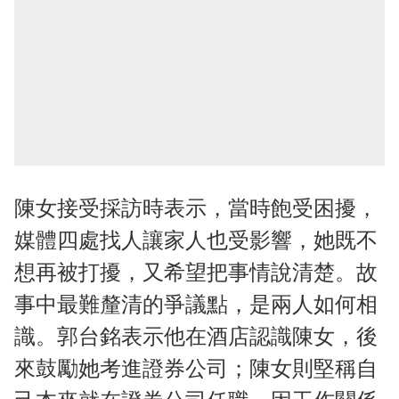
陳女接受採訪時表示，當時飽受困擾，
媒體四處找人讓家人也受影響，她既不
想再被打擾，又希望把事情說清楚。故
事中最難釐清的爭議點，是兩人如何相
識。郭台銘表示他在酒店認識陳女，後
來鼓勵她考進證券公司；陳女則堅稱自