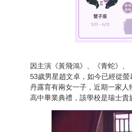
因主演《黃飛鴻》、《青蛇》、
53歲男星趙文卓，如今已經從
丹露育有兩女一子，近期一家人
高中畢業典禮，該學校是瑞士貴