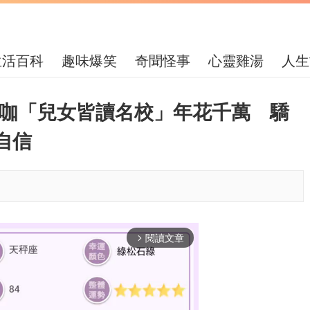
生活百科
趣味爆笑
奇聞怪事
心靈雞湯
人生
大咖「兒女皆讀名校」年花千萬 驕
自信
閱讀文章
arrow_forward_ios