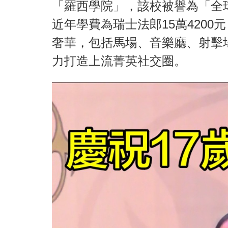
「羅西學院」，該校被譽為「全
近年學費為瑞士法郎15萬4200元
奢華，包括馬場、音樂廳、射擊
力打造上流菁英社交圈。