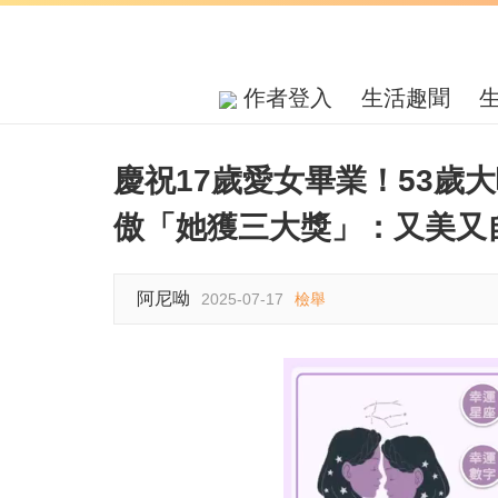
作者登入
生活趣聞
慶祝17歲愛女畢業！53歲
傲「她獲三大獎」：又美又
阿尼呦
2025-07-17
檢舉