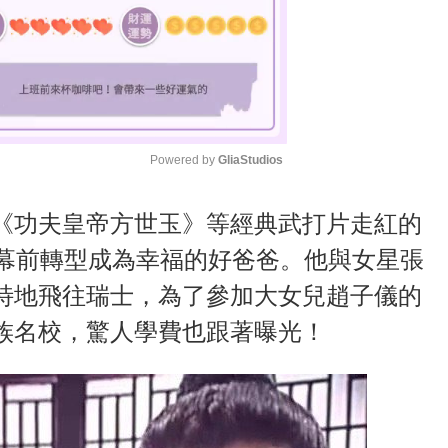
Powered by 
GliaStudios
M
《功夫皇帝方世玉》等經典武打片走紅的
u
螢幕前轉型成為幸福的好爸爸。他與女星張
t
特地飛往瑞士，為了參加大女兒趙子儀的
e
族名校，驚人學費也跟著曝光！