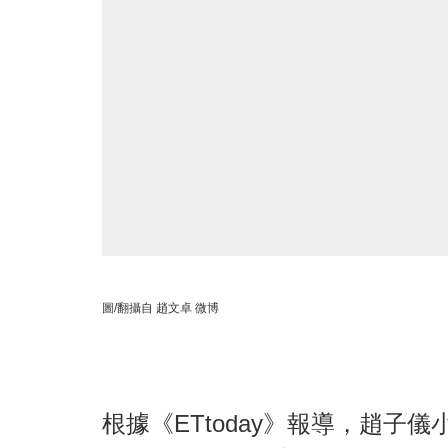
圖/翻攝自 趙文卓 微博
根據《ETtoday》報導，趙子