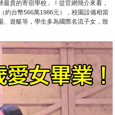
球最貴的寄宿學校」！從官網簡介來看，
（約台幣566萬1986元），校園設備相當
場、遊艇等，學生多為國際名流子女，致