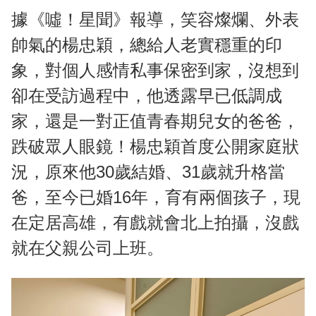
據《噓！星聞》報導，笑容燦爛、外表
帥氣的楊忠穎，總給人老實穩重的印
象，對個人感情私事保密到家，沒想到
卻在受訪過程中，他透露早已低調成
家，還是一對正值青春期兒女的爸爸，
跌破眾人眼鏡！楊忠穎首度公開家庭狀
況，原來他30歲結婚、31歲就升格當
爸，至今已婚16年，育有兩個孩子，現
在定居高雄，有戲就會北上拍攝，沒戲
就在父親公司上班。