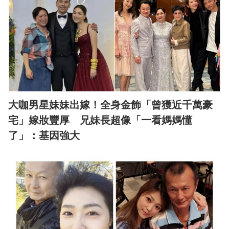
大咖男星妹妹出嫁！全身金飾「曾獲近千萬豪
宅」嫁妝豐厚 兄妹長超像「一看媽媽懂
了」：基因強大