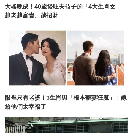
大器晚成！40歲後旺夫益子的「4大生肖女」
越老越富貴、越招財
眼裡只有老婆！3生肖男「根本寵妻狂魔」：嫁
給他們太幸福了