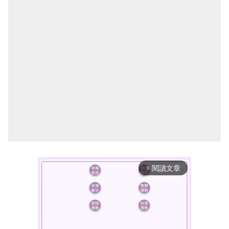
閱讀文章
arrow_forward_ios