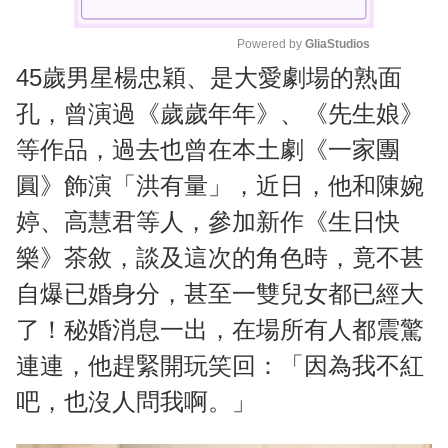
Powered by 
GliaStudios
45歲男星楊忠穎、是大愛劇場的熟面
M
u
孔，曾演過《歲歲年年》、《先生娘》
t
等作品，過去也曾在本土劇《一家團
e
圓》飾演「洪有量」，近日，他和陳婉
婷、高慧君等人，參加新作《生日快
樂》茶敘，談及這次的角色時，竟不甚
自爆已婚身分，甚至一雙兒女都已經大
了！秘婚消息一出，在場所有人都震驚
連連，他趕緊開玩笑回：「因為我不紅
吧，也沒人問我啊。」