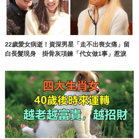
22歲愛女病逝！資深男星「走不出喪女痛」留
白長髮現身 掛骨灰項鍊「代女做1事」惹淚