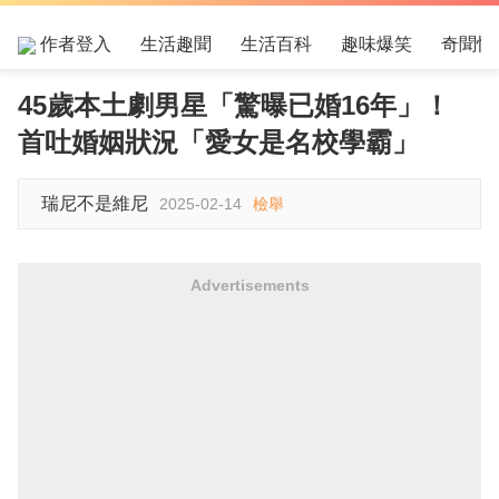
作者登入
生活趣聞
生活百科
趣味爆笑
奇聞怪
45歲本土劇男星「驚曝已婚16年」！
首吐婚姻狀況「愛女是名校學霸」
瑞尼不是維尼
2025-02-14
檢舉
Advertisements