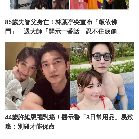
85歲失智父身亡！林葉亭突宣布「皈依佛
門」 遇大師「開示一番話」忍不住淚崩
44歲許維恩罹乳癌！醫示警「3日常用品」易致
癌：別碰才能保命