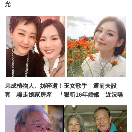
光
弟成植物人、姊猝逝！玉女歌手「遭前夫設
套」騙走娘家房產 「狠斬16年婚姻」近況曝