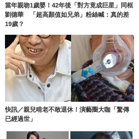
當年親吻1歲嬰！42年後「對方竟成巨星」同框
劉德華 「超高顏值如兄弟」粉絲喊：真的差
19歲？
快訊／親兒啃老不敢退休！演藝圈大咖「驚傳
已經過世」