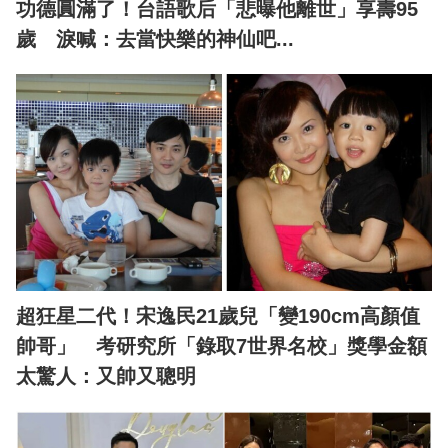
功德圓滿了！台語歌后「悲曝他離世」享壽95
歲 淚喊：去當快樂的神仙吧...
超狂星二代！宋逸民21歲兒「變190cm高顏值
帥哥」 考研究所「錄取7世界名校」獎學金額
太驚人：又帥又聰明