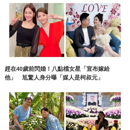
趕在40歲前閃婚！八點檔女星「宣布嫁給
他」 尪驚人身分曝「媒人是柯叔元」