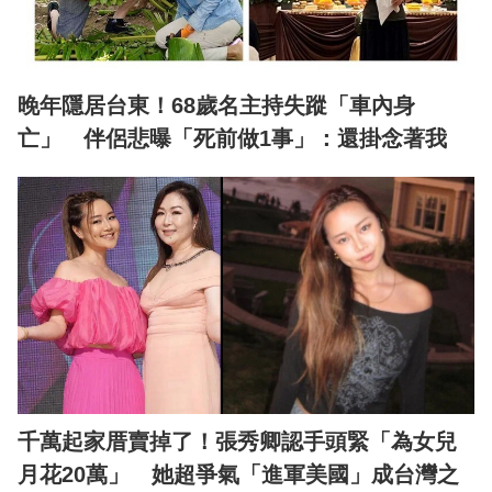
晚年隱居台東！68歲名主持失蹤「車內身
亡」 伴侶悲曝「死前做1事」：還掛念著我
千萬起家厝賣掉了！張秀卿認手頭緊「為女兒
月花20萬」 她超爭氣「進軍美國」成台灣之