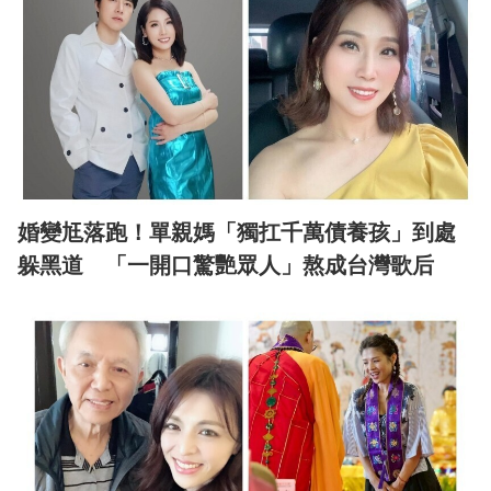
婚變尪落跑！單親媽「獨扛千萬債養孩」到處
躲黑道 「一開口驚艷眾人」熬成台灣歌后