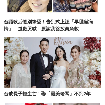
台語歌后慟別摯愛！告別式上認「早隱瞞病
情」 道歉哭喊：原諒我簽放棄急救
台玻長子輕生亡！娶「最美老闆」不到2年