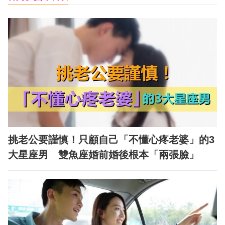
挑老公要謹慎！只顧自己「不懂心疼老婆」的3
大星座男 雙魚座婚前婚後根本「兩張臉」