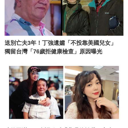
送別亡夫3年！丁強遺孀「不投靠美國兒女」
獨留台灣「76歲拒健康檢查」原因曝光