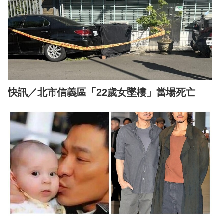
快訊／北市信義區「22歲女墜樓」當場死亡