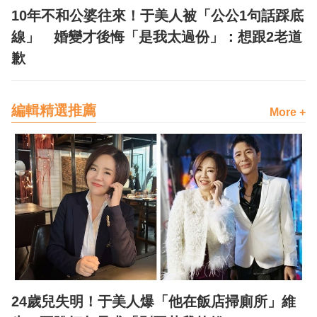
10年不和公婆往來！于美人被「公公1句話踩底
線」 婚變才後悔「是我太過份」：想跟2老道
歉
編輯精選推薦
More +
24歲兒失明！于美人爆「他在飯店掃廁所」維