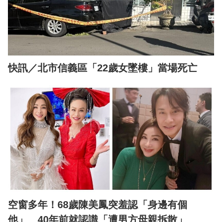
快訊／北市信義區「22歲女墜樓」當場死亡
空窗多年！68歲陳美鳳突羞認「身邊有個
他」 40年前就認識「遭男方母親拆散」