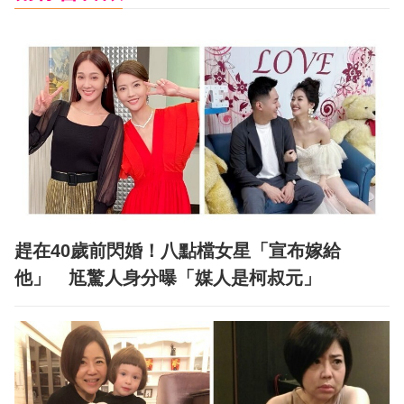
趕在40歲前閃婚！八點檔女星「宣布嫁給
他」 尪驚人身分曝「媒人是柯叔元」