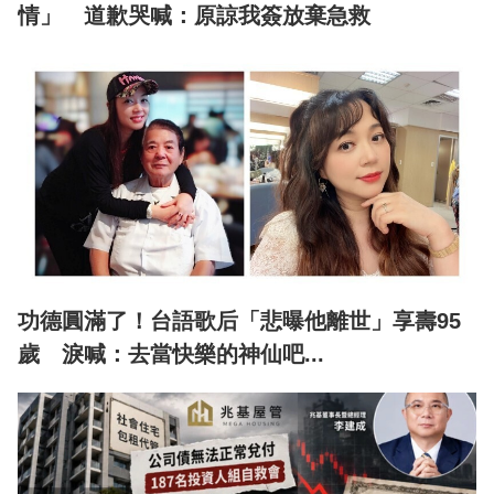
情」 道歉哭喊：原諒我簽放棄急救
功德圓滿了！台語歌后「悲曝他離世」享壽95
歲 淚喊：去當快樂的神仙吧...