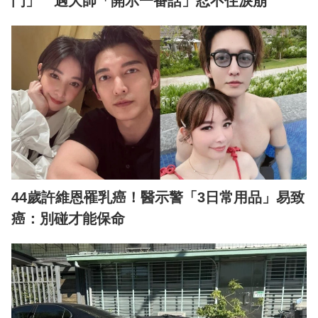
門」 遇大師「開示一番話」忍不住淚崩
44歲許維恩罹乳癌！醫示警「3日常用品」易致
癌：別碰才能保命