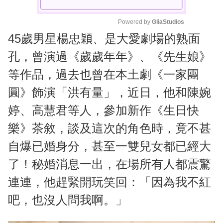
Powered by 
GliaStudios
45歲男星楊忠穎、是大愛劇場的熟面
M
u
孔，曾演過《歲歲年年》、《先生娘》
t
等作品，過去也曾在本土劇《一家團
e
圓》飾演「洪有量」，近日，他和陳婉
婷、高慧君等人，參加新作《生日快
樂》茶敘，談及這次的角色時，竟不甚
自爆已婚身分，甚至一雙兒女都已經大
了！秘婚消息一出，在場所有人都震驚
連連，他趕緊開玩笑回：「因為我不紅
吧，也沒人問我啊。」