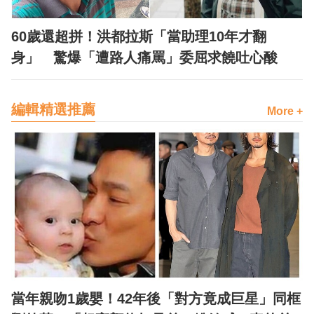
60歲還超拼！洪都拉斯「當助理10年才翻
身」 驚爆「遭路人痛罵」委屈求饒吐心酸
編輯精選推薦
More +
當年親吻1歲嬰！42年後「對方竟成巨星」同框