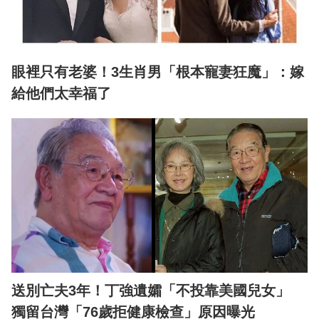
眼裡只有老婆！3生肖男「根本寵妻狂魔」：嫁
給他們太幸福了
送別亡夫3年！丁強遺孀「不投靠美國兒女」
獨留台灣「76歲拒健康檢查」原因曝光