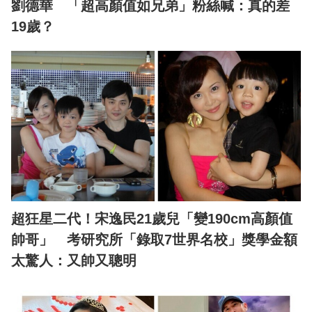
劉德華 「超高顏值如兄弟」粉絲喊：真的差
19歲？
超狂星二代！宋逸民21歲兒「變190cm高顏值
帥哥」 考研究所「錄取7世界名校」獎學金額
太驚人：又帥又聰明