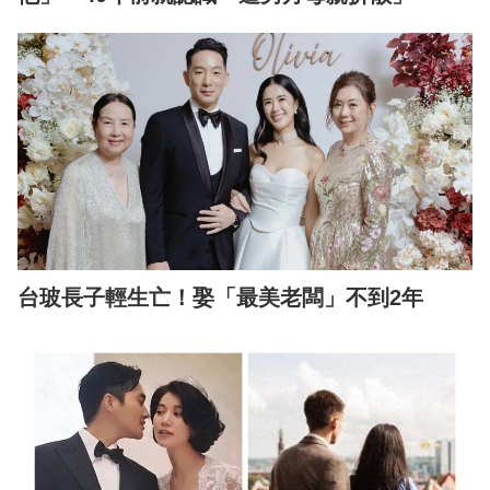
台玻長子輕生亡！娶「最美老闆」不到2年