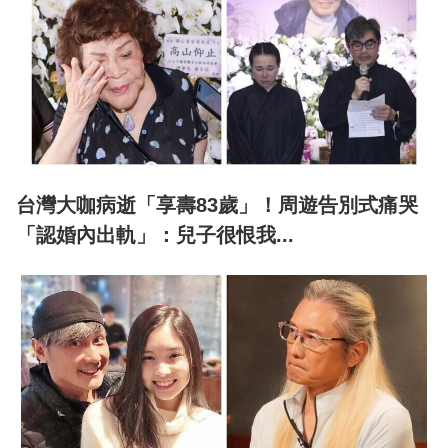
台灣大咖病逝「享壽83歲」！周遊告別式痛哭
「認婚內出軌」：兒子很恨我...