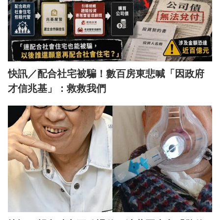
快訊／配合社宅被騙！數百房東悲喊「因政府
才信兆基」：救救我們