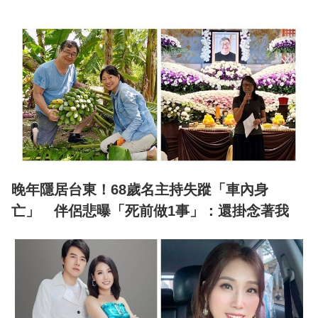
晚年隱居台東！68歲名主持失蹤「車內身
亡」 伴侶悲曝「死前做1事」：還掛念著我