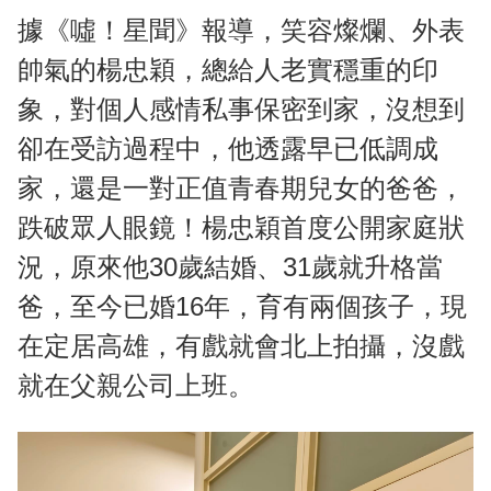
據《噓！星聞》報導，笑容燦爛、外表
帥氣的楊忠穎，總給人老實穩重的印
象，對個人感情私事保密到家，沒想到
卻在受訪過程中，他透露早已低調成
家，還是一對正值青春期兒女的爸爸，
跌破眾人眼鏡！楊忠穎首度公開家庭狀
況，原來他30歲結婚、31歲就升格當
爸，至今已婚16年，育有兩個孩子，現
在定居高雄，有戲就會北上拍攝，沒戲
就在父親公司上班。