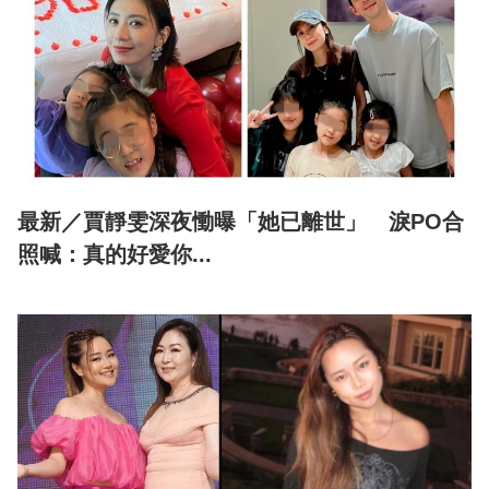
最新／賈靜雯深夜慟曝「她已離世」 淚PO合
照喊：真的好愛你...