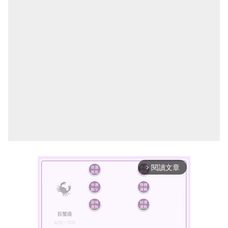
閱讀文章
arrow_forward_ios