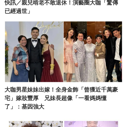
快訊／親兒啃老不敢退休！演藝圈大咖「驚傳
已經過世」
大咖男星妹妹出嫁！全身金飾「曾獲近千萬豪
宅」嫁妝豐厚 兄妹長超像「一看媽媽懂
了」：基因強大