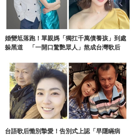
婚變尪落跑！單親媽「獨扛千萬債養孩」到處
躲黑道 「一開口驚艷眾人」熬成台灣歌后
台語歌后慟別摯愛！告別式上認「早隱瞞病