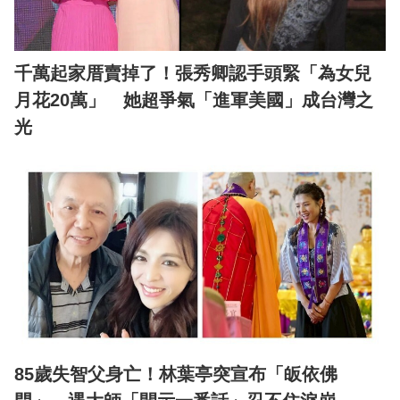
千萬起家厝賣掉了！張秀卿認手頭緊「為女兒
月花20萬」 她超爭氣「進軍美國」成台灣之
光
85歲失智父身亡！林葉亭突宣布「皈依佛