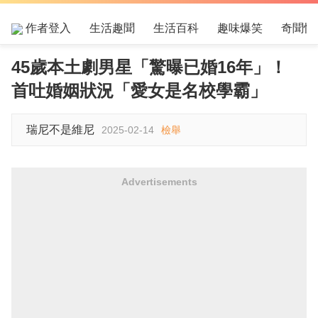
作者登入
生活趣聞
生活百科
趣味爆笑
奇聞怪
45歲本土劇男星「驚曝已婚16年」！
首吐婚姻狀況「愛女是名校學霸」
瑞尼不是維尼
2025-02-14
檢舉
Advertisements