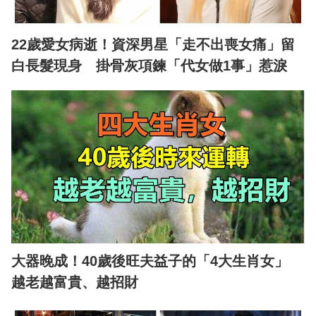
22歲愛女病逝！資深男星「走不出喪女痛」留
白長髮現身 掛骨灰項鍊「代女做1事」惹淚
大器晚成！40歲後旺夫益子的「4大生肖女」
越老越富貴、越招財