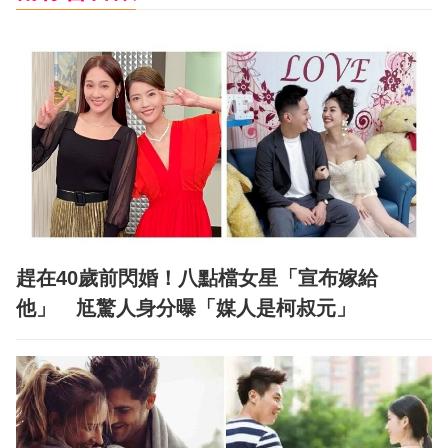
趕在40歲前閃婚！八點檔女星「宣布嫁給
他」 尪驚人身分曝「媒人是柯叔元」