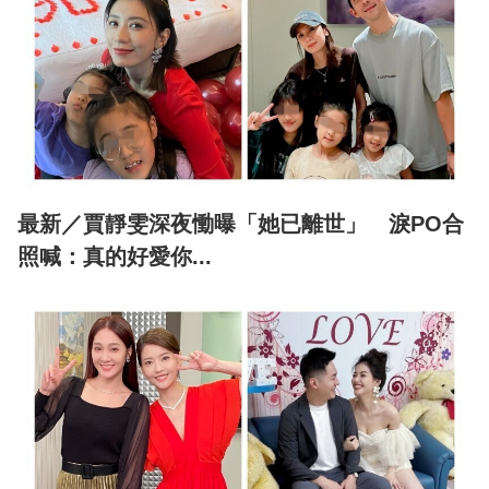
最新／賈靜雯深夜慟曝「她已離世」 淚PO合
照喊：真的好愛你...