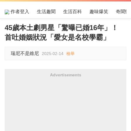
作者登入
生活趣聞
生活百科
趣味爆笑
奇聞怪
45歲本土劇男星「驚曝已婚16年」！
首吐婚姻狀況「愛女是名校學霸」
瑞尼不是維尼
2025-02-14
檢舉
Advertisements