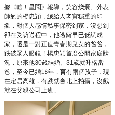
據《噓！星聞》報導，笑容燦爛、外表
帥氣的楊忠穎，總給人老實穩重的印
象，對個人感情私事保密到家，沒想到
卻在受訪過程中，他透露早已低調成
家，還是一對正值青春期兒女的爸爸，
跌破眾人眼鏡！楊忠穎首度公開家庭狀
況，原來他30歲結婚、31歲就升格當
爸，至今已婚16年，育有兩個孩子，現
在定居高雄，有戲就會北上拍攝，沒戲
就在父親公司上班。