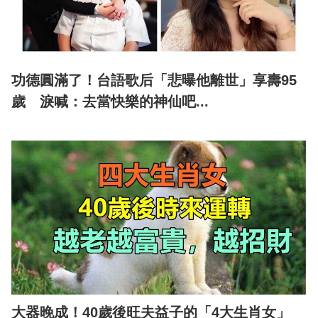
功德圓滿了！台語歌后「悲曝他離世」享壽95
歲 淚喊：去當快樂的神仙吧...
大器晚成！40歲後旺夫益子的「4大生肖女」