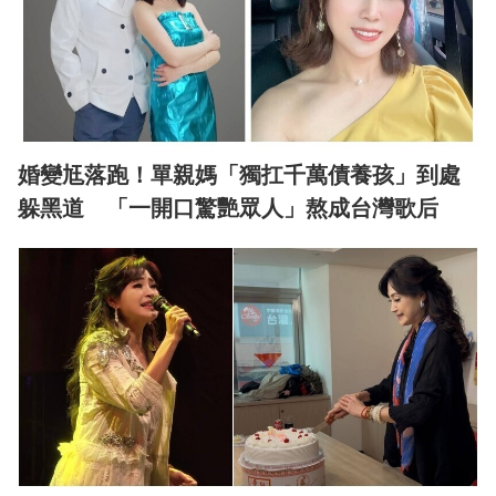
婚變尪落跑！單親媽「獨扛千萬債養孩」到處
躲黑道 「一開口驚艷眾人」熬成台灣歌后