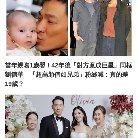
當年親吻1歲嬰！42年後「對方竟成巨星」同框
劉德華 「超高顏值如兄弟」粉絲喊：真的差
19歲？