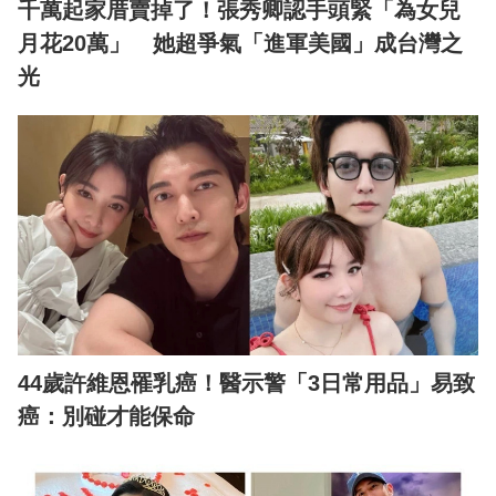
千萬起家厝賣掉了！張秀卿認手頭緊「為女兒
月花20萬」 她超爭氣「進軍美國」成台灣之
光
44歲許維恩罹乳癌！醫示警「3日常用品」易致
癌：別碰才能保命