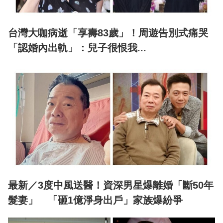
台灣大咖病逝「享壽83歲」！周遊告別式痛哭
「認婚內出軌」：兒子很恨我...
最新／3度中風送醫！資深男星爆離婚「斷50年
髮妻」 「砸1億淨身出戶」家族爆紛爭