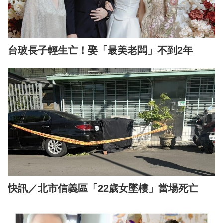
台玻長子輕生亡！娶「最美老闆」不到2年
快訊／北市信義區「22歲女墜樓」當場死亡