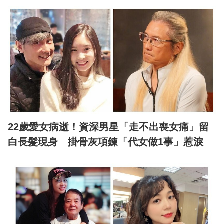
22歲愛女病逝！資深男星「走不出喪女痛」留
白長髮現身 掛骨灰項鍊「代女做1事」惹淚