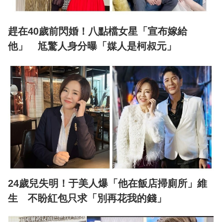
趕在40歲前閃婚！八點檔女星「宣布嫁給
他」 尪驚人身分曝「媒人是柯叔元」
24歲兒失明！于美人爆「他在飯店掃廁所」維
生 不盼紅包只求「別再花我的錢」