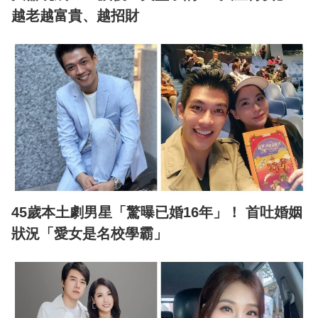
越老越富貴、越招財
45歲本土劇男星「驚曝已婚16年」！ 首吐婚姻
狀況「愛女是名校學霸」