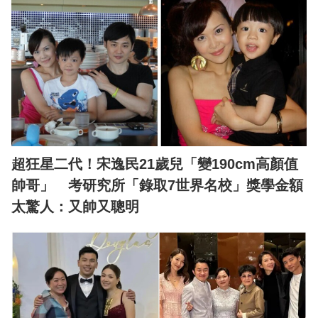
超狂星二代！宋逸民21歲兒「變190cm高顏值
帥哥」 考研究所「錄取7世界名校」獎學金額
太驚人：又帥又聰明