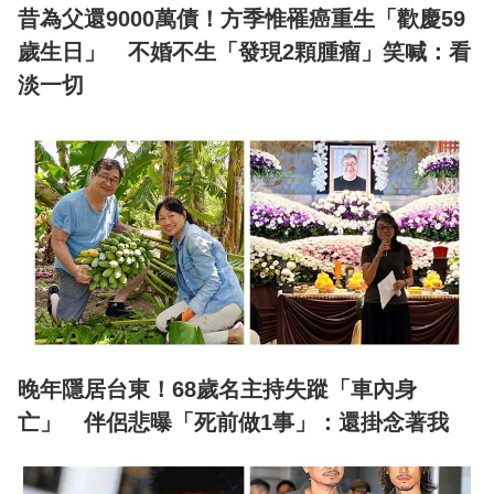
昔為父還9000萬債！方季惟罹癌重生「歡慶59
歲生日」 不婚不生「發現2顆腫瘤」笑喊：看
淡一切
晚年隱居台東！68歲名主持失蹤「車內身
亡」 伴侶悲曝「死前做1事」：還掛念著我