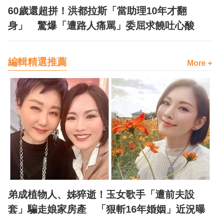
60歲還超拼！洪都拉斯「當助理10年才翻
身」 驚爆「遭路人痛罵」委屈求饒吐心酸
編輯精選推薦
More +
弟成植物人、姊猝逝！玉女歌手「遭前夫設
套」騙走娘家房產 「狠斬16年婚姻」近況曝