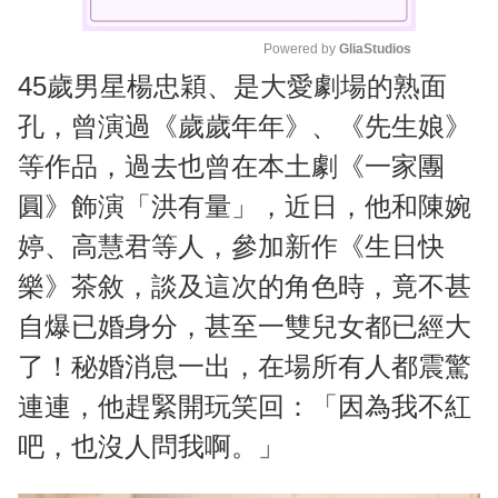
Powered by 
GliaStudios
45歲男星楊忠穎、是大愛劇場的熟面
M
u
孔，曾演過《歲歲年年》、《先生娘》
t
等作品，過去也曾在本土劇《一家團
e
圓》飾演「洪有量」，近日，他和陳婉
婷、高慧君等人，參加新作《生日快
樂》茶敘，談及這次的角色時，竟不甚
自爆已婚身分，甚至一雙兒女都已經大
了！秘婚消息一出，在場所有人都震驚
連連，他趕緊開玩笑回：「因為我不紅
吧，也沒人問我啊。」