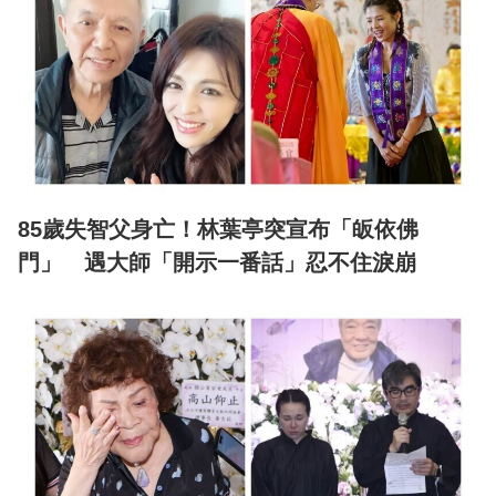
85歲失智父身亡！林葉亭突宣布「皈依佛
門」 遇大師「開示一番話」忍不住淚崩