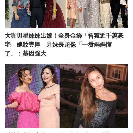
大咖男星妹妹出嫁！全身金飾「曾獲近千萬豪
宅」嫁妝豐厚 兄妹長超像「一看媽媽懂
了」：基因強大