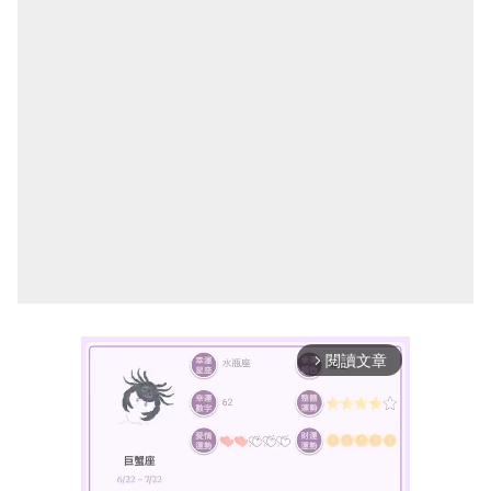
閱讀文章
arrow_forward_ios