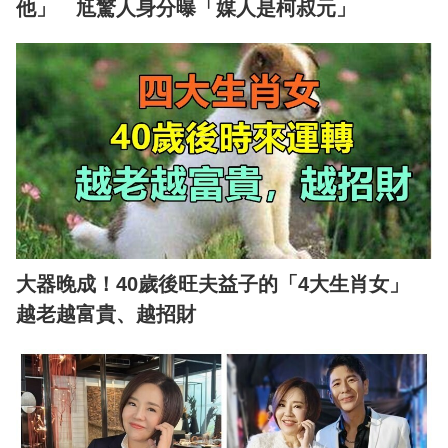
他」 尪驚人身分曝「媒人是柯叔元」
大器晚成！40歲後旺夫益子的「4大生肖女」
越老越富貴、越招財