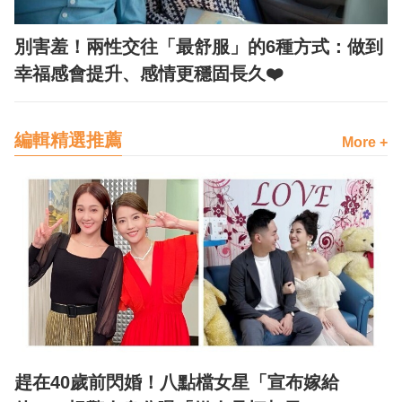
別害羞！兩性交往「最舒服」的6種方式：做到
幸福感會提升、感情更穩固長久❤️
編輯精選推薦
More +
趕在40歲前閃婚！八點檔女星「宣布嫁給