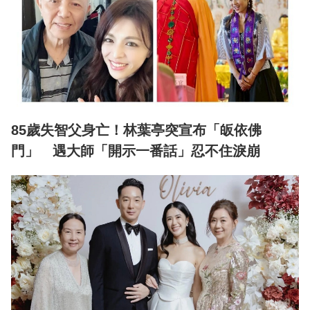
85歲失智父身亡！林葉亭突宣布「皈依佛
門」 遇大師「開示一番話」忍不住淚崩