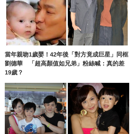
當年親吻1歲嬰！42年後「對方竟成巨星」同框
劉德華 「超高顏值如兄弟」粉絲喊：真的差
19歲？