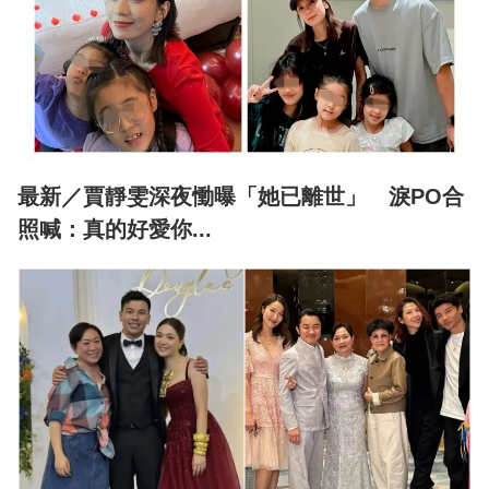
最新／賈靜雯深夜慟曝「她已離世」 淚PO合
照喊：真的好愛你...