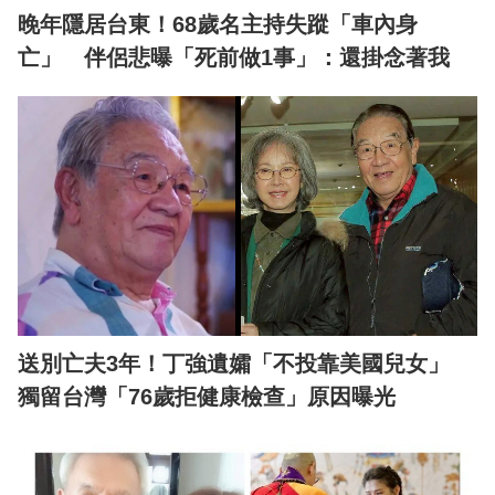
晚年隱居台東！68歲名主持失蹤「車內身
亡」 伴侶悲曝「死前做1事」：還掛念著我
送別亡夫3年！丁強遺孀「不投靠美國兒女」
獨留台灣「76歲拒健康檢查」原因曝光