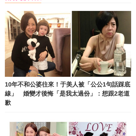
10年不和公婆往來！于美人被「公公1句話踩底
線」 婚變才後悔「是我太過份」：想跟2老道
歉