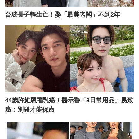
台玻長子輕生亡！娶「最美老闆」不到2年
44歲許維恩罹乳癌！醫示警「3日常用品」易致
癌：別碰才能保命