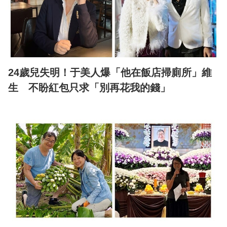
24歲兒失明！于美人爆「他在飯店掃廁所」維
生 不盼紅包只求「別再花我的錢」