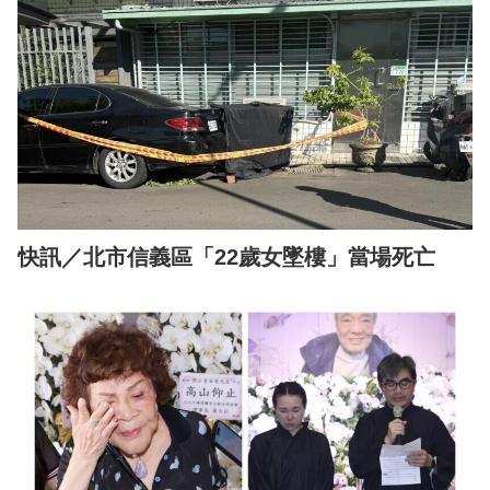
快訊／北市信義區「22歲女墜樓」當場死亡