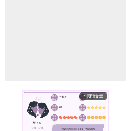
閱讀文章
arrow_forward_ios