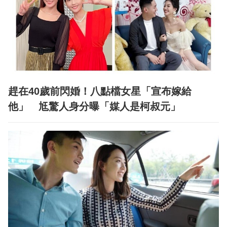
趕在40歲前閃婚！八點檔女星「宣布嫁給
他」 尪驚人身分曝「媒人是柯叔元」