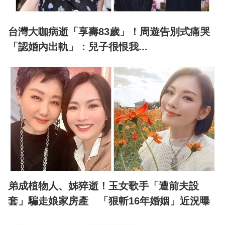
台灣大咖病逝「享壽83歲」！周遊告別式痛哭
「認婚內出軌」：兒子很恨我...
弟成植物人、姊猝逝！玉女歌手「遭前夫設
套」騙走娘家房產 「狠斬16年婚姻」近況曝