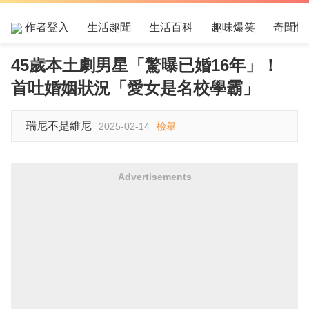
作者登入
生活趣聞
生活百科
趣味爆笑
奇聞怪
45歲本土劇男星「驚曝已婚16年」！
首吐婚姻狀況「愛女是名校學霸」
瑞尼不是維尼
2025-02-14
檢舉
Advertisements