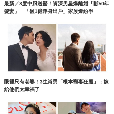
最新／3度中風送醫！資深男星爆離婚「斷50年
髮妻」 「砸1億淨身出戶」家族爆紛爭
眼裡只有老婆！3生肖男「根本寵妻狂魔」：嫁
給他們太幸福了