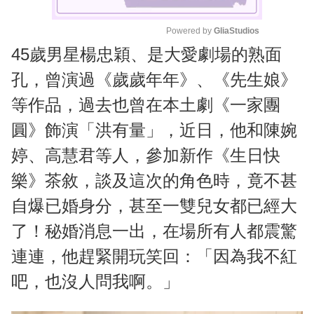
Powered by 
GliaStudios
45歲男星楊忠穎、是大愛劇場的熟面
M
u
孔，曾演過《歲歲年年》、《先生娘》
t
等作品，過去也曾在本土劇《一家團
e
圓》飾演「洪有量」，近日，他和陳婉
婷、高慧君等人，參加新作《生日快
樂》茶敘，談及這次的角色時，竟不甚
自爆已婚身分，甚至一雙兒女都已經大
了！秘婚消息一出，在場所有人都震驚
連連，他趕緊開玩笑回：「因為我不紅
吧，也沒人問我啊。」