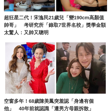
超狂星二代！宋逸民21歲兒「變190cm高顏值
帥哥」 考研究所「錄取7世界名校」獎學金額
太驚人：又帥又聰明
空窗多年！68歲陳美鳳突羞認「身邊有個
他」 40年前就認識「遭男方母親拆散」