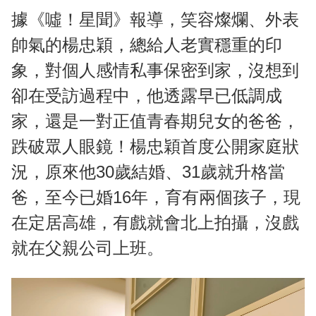
據《噓！星聞》報導，笑容燦爛、外表
帥氣的楊忠穎，總給人老實穩重的印
象，對個人感情私事保密到家，沒想到
卻在受訪過程中，他透露早已低調成
家，還是一對正值青春期兒女的爸爸，
跌破眾人眼鏡！楊忠穎首度公開家庭狀
況，原來他30歲結婚、31歲就升格當
爸，至今已婚16年，育有兩個孩子，現
在定居高雄，有戲就會北上拍攝，沒戲
就在父親公司上班。