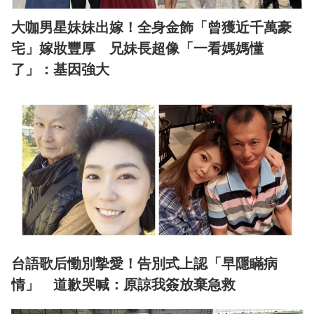
大咖男星妹妹出嫁！全身金飾「曾獲近千萬豪
宅」嫁妝豐厚 兄妹長超像「一看媽媽懂
了」：基因強大
台語歌后慟別摯愛！告別式上認「早隱瞞病
情」 道歉哭喊：原諒我簽放棄急救