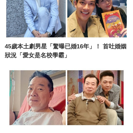
45歲本土劇男星「驚曝已婚16年」！ 首吐婚姻
狀況「愛女是名校學霸」