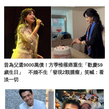
昔為父還9000萬債！方季惟罹癌重生「歡慶59
歲生日」 不婚不生「發現2顆腫瘤」笑喊：看
淡一切