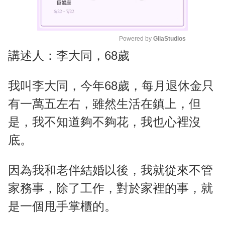
Powered by 
GliaStudios
講述人：李大同，68歲
M
u
t
我叫李大同，今年68歲，每月退休金只
e
有一萬五左右，雖然生活在鎮上，但
是，我不知道夠不夠花，我也心裡沒
底。
因為我和老伴結婚以後，我就從來不管
家務事，除了工作，對於家裡的事，就
是一個甩手掌櫃的。