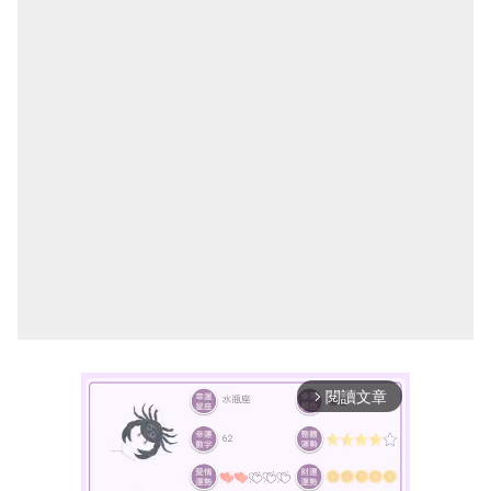
閱讀文章
arrow_forward_ios