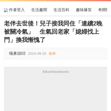
作者登入
生活趣聞
生活百科
趣味爆笑
奇聞怪
老伴去世後！兒子接我同住「連續2晚
被關冷氣」 生氣回老家「媳婦找上
門」換我慚愧了
喵鼻頭02
2024-08-26
檢舉
Advertisements