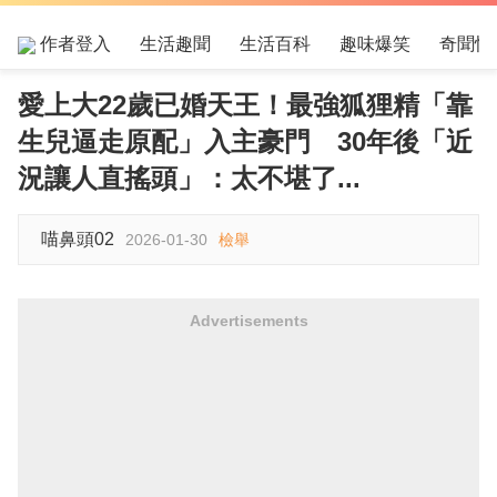
作者登入
生活趣聞
生活百科
趣味爆笑
奇聞怪
愛上大22歲已婚天王！最強狐狸精「靠
生兒逼走原配」入主豪門 30年後「近
況讓人直搖頭」：太不堪了...
喵鼻頭02
2026-01-30
檢舉
Advertisements