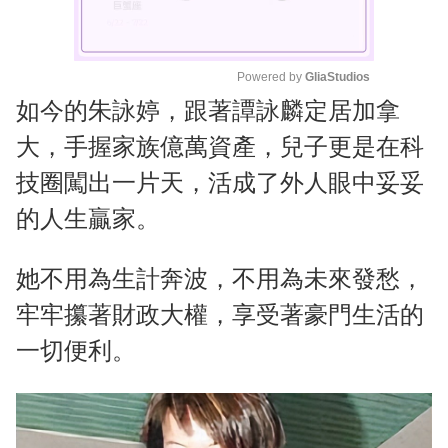
Powered by 
GliaStudios
如今的朱詠婷，跟著譚詠麟定居加拿
M
u
大，手握家族億萬資產，兒子更是在科
t
技圈闖出一片天，活成了外人眼中妥妥
e
的人生贏家。
她不用為生計奔波，不用為未來發愁，
牢牢攥著財政大權，享受著豪門生活的
一切便利。