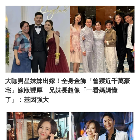
大咖男星妹妹出嫁！全身金飾「曾獲近千萬豪
宅」嫁妝豐厚 兄妹長超像「一看媽媽懂
了」：基因強大