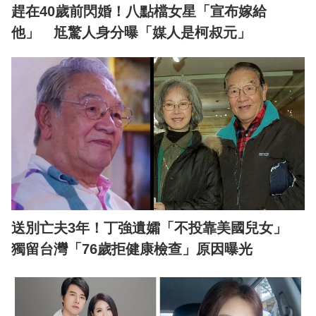
趕在40歲前閃婚！八點檔女星「宣布嫁給
他」 尪驚人身分曝「媒人是柯叔元」
送別亡夫3年！丁強遺孀「不投靠美國兒女」
獨留台灣「76歲拒健康檢查」原因曝光