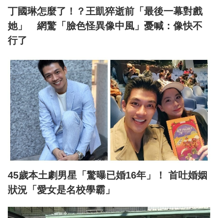
丁國琳怎麼了！？王凱猝逝前「最後一幕對戲
她」 網驚「臉色怪異像中風」憂喊：像快不
行了
45歲本土劇男星「驚曝已婚16年」！ 首吐婚姻
狀況「愛女是名校學霸」