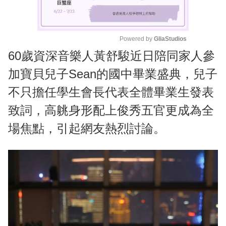
Powered by 
GliaStudios
60歲資深音樂人黃舒駿近日陪同家人參
M
u
加寶貝兒子Sean的國中畢業盛典，兒子
t
不只擔任學生會長代表全體畢業生發表
e
致詞，高䠷身形配上俊秀五官更成為全
場焦點，引起網友熱烈討論。