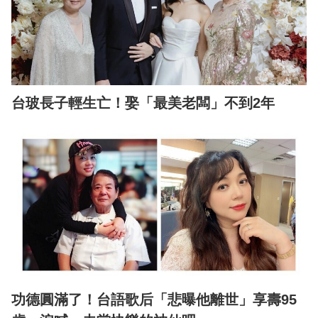
台玻長子輕生亡！娶「最美老闆」不到2年
功德圓滿了！台語歌后「悲曝他離世」享壽95