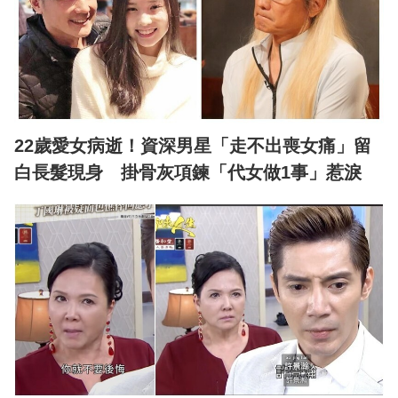
22歲愛女病逝！資深男星「走不出喪女痛」留
白長髮現身 掛骨灰項鍊「代女做1事」惹淚