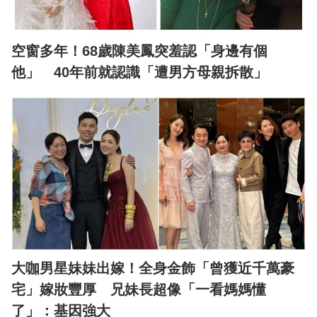
空窗多年！68歲陳美鳳突羞認「身邊有個
他」 40年前就認識「遭男方母親拆散」
大咖男星妹妹出嫁！全身金飾「曾獲近千萬豪
宅」嫁妝豐厚 兄妹長超像「一看媽媽懂
了」：基因強大