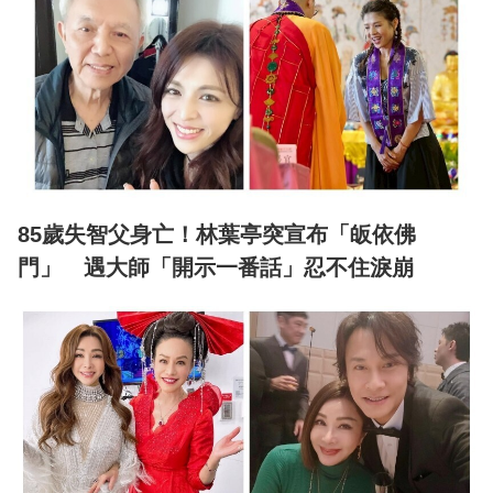
85歲失智父身亡！林葉亭突宣布「皈依佛
門」 遇大師「開示一番話」忍不住淚崩