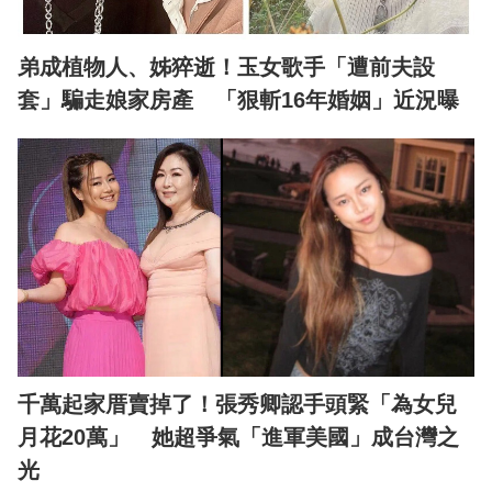
弟成植物人、姊猝逝！玉女歌手「遭前夫設
套」騙走娘家房產 「狠斬16年婚姻」近況曝
千萬起家厝賣掉了！張秀卿認手頭緊「為女兒
月花20萬」 她超爭氣「進軍美國」成台灣之
光