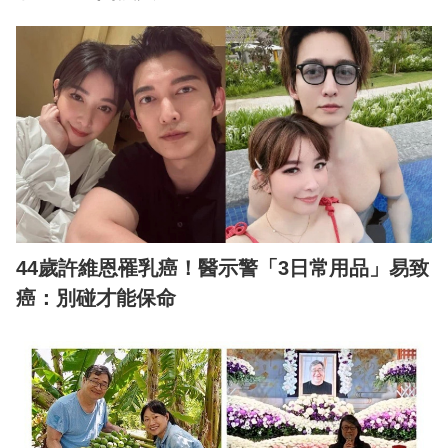
44歲許維恩罹乳癌！醫示警「3日常用品」易致
癌：別碰才能保命