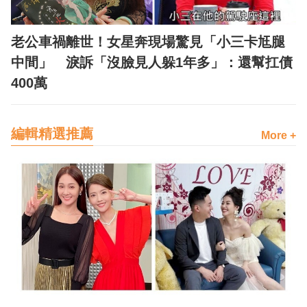
老公車禍離世！女星奔現場驚見「小三卡尪腿
中間」 淚訴「沒臉見人躲1年多」：還幫扛債
400萬
編輯精選推薦
More +