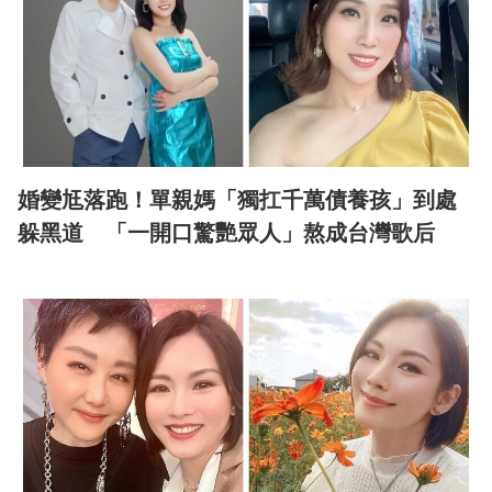
婚變尪落跑！單親媽「獨扛千萬債養孩」到處
躲黑道 「一開口驚艷眾人」熬成台灣歌后