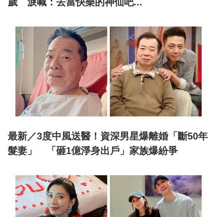
歲 淚喊：去當快樂的神仙吧...
最新／3度中風送醫！資深男星爆離婚「斷50年
髮妻」 「砸1億淨身出戶」家族爆紛爭