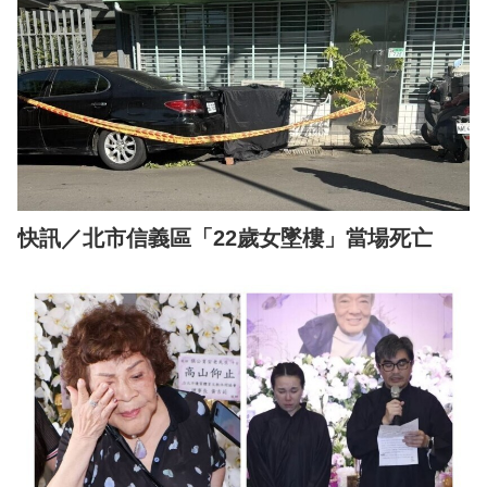
快訊／北市信義區「22歲女墜樓」當場死亡