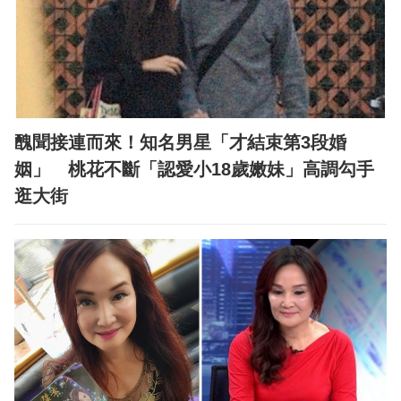
醜聞接連而來！知名男星「才結束第3段婚
姻」 桃花不斷「認愛小18歲嫩妹」高調勾手
逛大街