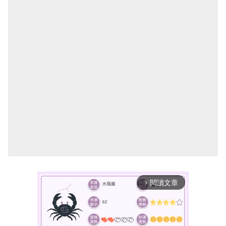
閱讀文章
arrow_forward_ios