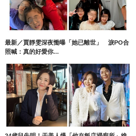
最新／賈靜雯深夜慟曝「她已離世」 淚PO合
照喊：真的好愛你...
24歲兒失明！于美人爆「他在飯店掃廁所」維