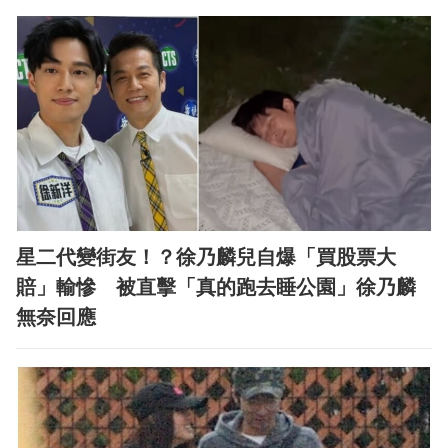
星二代變街友！？徐乃麟兒自爆「買股票大
賠」輸慘 被直擊「真的跑去睡公園」徐乃麟
無奈回應