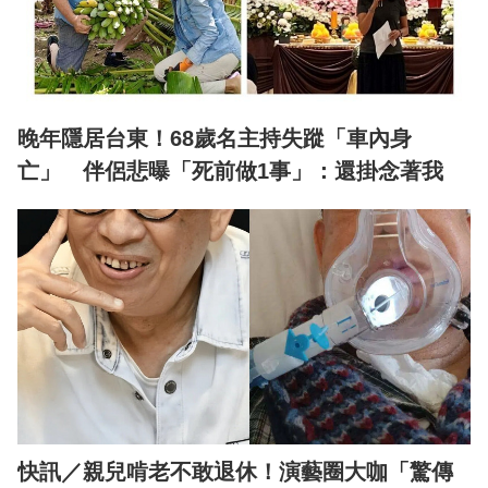
晚年隱居台東！68歲名主持失蹤「車內身
亡」 伴侶悲曝「死前做1事」：還掛念著我
快訊／親兒啃老不敢退休！演藝圈大咖「驚傳