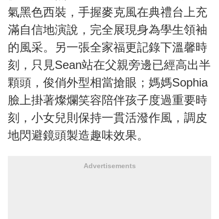
氣黑色西裝，手握麥克風在典禮台上充
滿自信地演說，完全展現身為學生領袖
的風采。另一張全家福更記錄下溫馨時
刻，只見Sean站在父親旁邊已經高出半
顆頭，俊俏外型相當搶眼；媽媽Sophia
臉上掛著燦爛笑容陪伴孩子度過重要時
刻，小女兒則保持一貫活潑作風，調皮
地閃避鏡頭製造趣味效果。
Advertisements