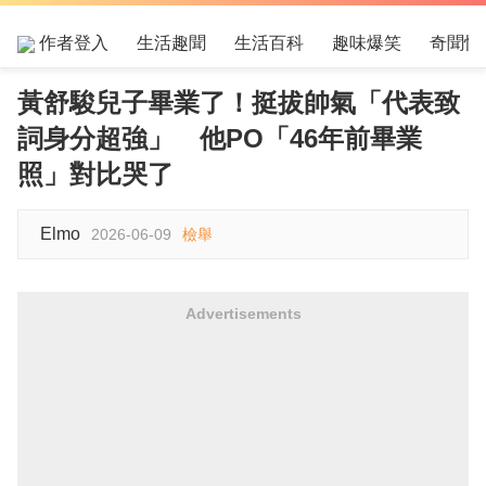
作者登入
生活趣聞
生活百科
趣味爆笑
奇聞怪
黃舒駿兒子畢業了！挺拔帥氣「代表致
詞身分超強」 他PO「46年前畢業
照」對比哭了
Elmo
2026-06-09
檢舉
Advertisements