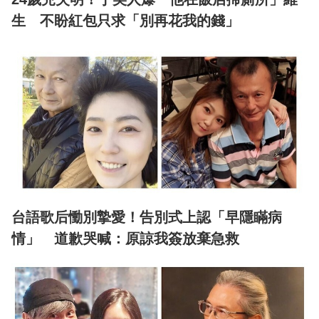
生 不盼紅包只求「別再花我的錢」
台語歌后慟別摯愛！告別式上認「早隱瞞病
情」 道歉哭喊：原諒我簽放棄急救