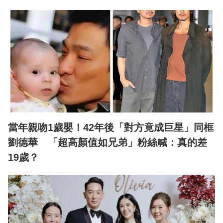
當年親吻1歲嬰！42年後「對方竟成巨星」同框
劉德華 「超高顏值如兄弟」粉絲喊：真的差
19歲？