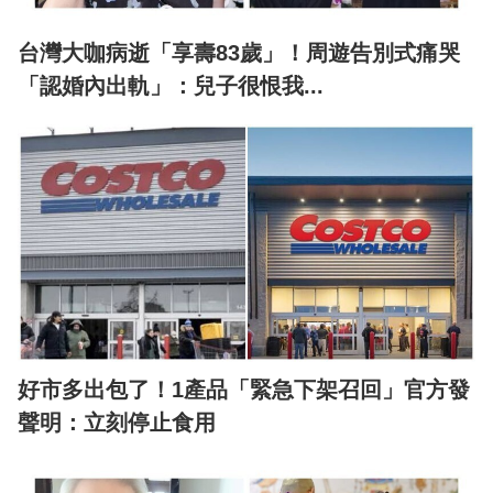
台灣大咖病逝「享壽83歲」！周遊告別式痛哭
「認婚內出軌」：兒子很恨我...
好市多出包了！1產品「緊急下架召回」官方發
聲明：立刻停止食用