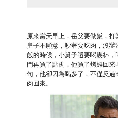
原來當天早上，岳父要做飯，打
舅子不願意，吵著要吃肉，沒辦
飯的時候，小舅子還要喝幾杯，
門再買了點肉，他買了烤雞回來
句，他卻因為喝多了，不僅反過
肉回來。