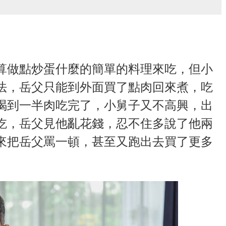
算做點炒蛋什麼的簡單的料理來吃，但小
法，岳父只能到外面買了點肉回來煮，吃
喝到一半肉吃完了，小舅子又不高興，出
吃，岳父見他亂花錢，忍不住多說了他兩
來把岳父罵一頓，甚至又跑出去買了更多