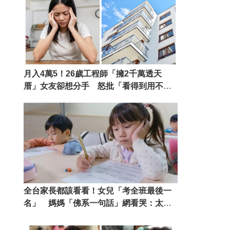
月入4萬5！26歲工程師「擁2千萬透天
厝」女友卻想分手 怒批「看得到用不
到」：有夠吝嗇
全台家長都該看看！女兒「考全班最後一
名」 媽媽「佛系一句話」網看哭：太有
智慧