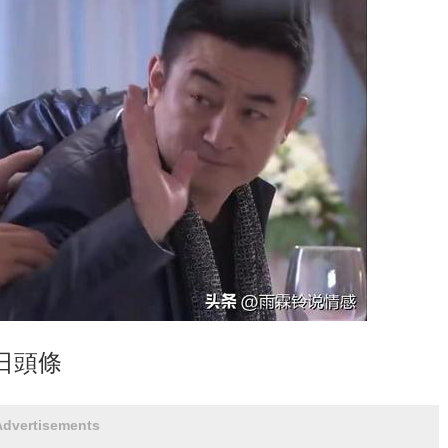
日頭條
Advertisements