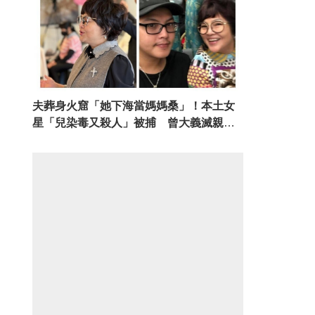
夫葬身火窟「她下海當媽媽桑」！本土女
星「兒染毒又殺人」被捕 曾大義滅親
「沒教好是我的錯」