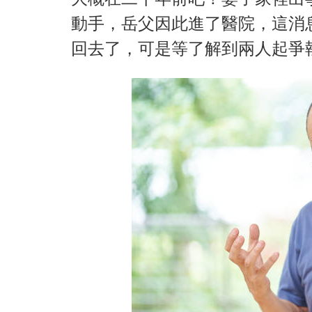
動手，岳父因此進了醫院，這消
回去了，可是等了解到兩人起爭