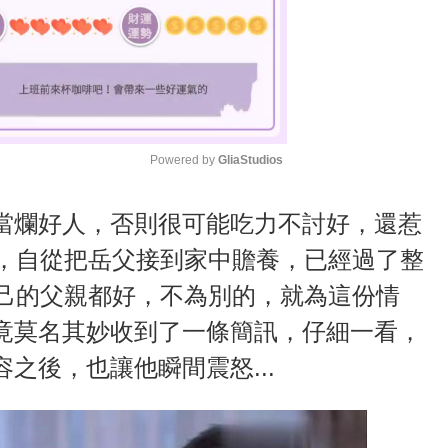
Powered by 
GliaStudios
M
當爛好人，否則很可能吃力不討好，還惹
u
婿，自從把岳父接到家中贍養，已經過了整
t
自己的父親都好，不為別的，就為這份情
e
竟莫名其妙收到了一條簡訊，仔細一看，
之後，也讓他瞬間震怒...