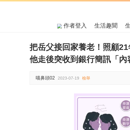
作者登入
生活趣聞
把岳父接回家養老！照顧2
他走後突收到銀行簡訊「內
喵鼻頭02
2023-07-19
檢舉