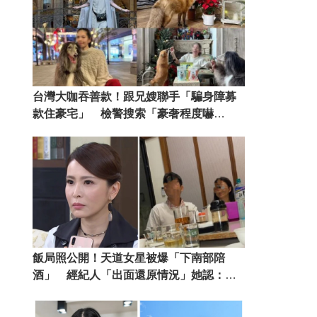
台灣大咖吞善款！跟兄嫂聯手「騙身障募
款住豪宅」 檢警搜索「豪奢程度嚇
傻」
飯局照公開！天道女星被爆「下南部陪
酒」 經紀人「出面還原情況」她認：我
撒謊了