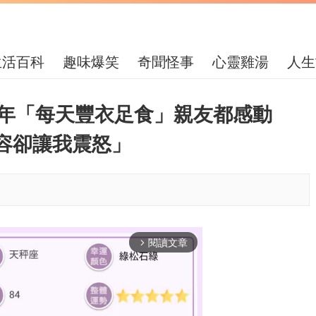
生活百科
趣味爆笑
奇聞怪事
心靈雞湯
人生
1年「每天豐衣足食」親友都感動
容卻讓我震怒」
閱讀文章
arrow_forward_ios