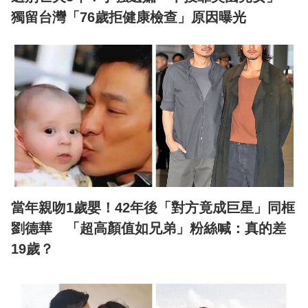
獨留台灣「76歲拒健康檢查」原因曝光
當年親吻1歲嬰！42年後「對方竟成巨星」同框
劉德華 「超高顏值如兄弟」粉絲喊：真的差
19歲？