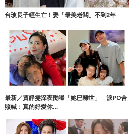
台玻長子輕生亡！娶「最美老闆」不到2年
最新／賈靜雯深夜慟曝「她已離世」 淚PO合
照喊：真的好愛你...