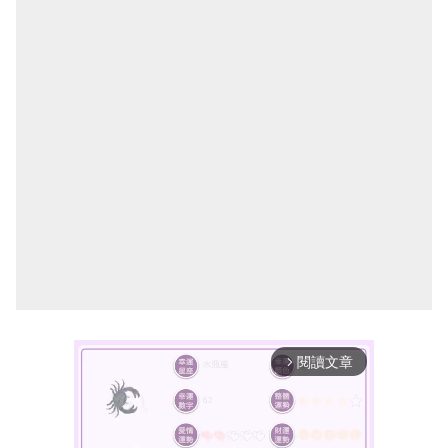
閱讀文章
arrow_forward_ios