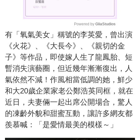
Powered by 
GliaStudios
有「氧氣美女」稱號的李英愛，曾出演
M
u
《火花》、《大長今》、《親切的金
t
子》等作品，即使嫁人生了龍鳳胎、短
e
暫消失演藝圈，但近幾年漸漸復出，人
氣依然不減！作風相當低調的她，鮮少
和大20歲企業家老公鄭浩英同框，就在
近日，夫妻倆一起出席公開場合，驚人
的凍齡外貌和甜蜜互動，讓許多網友都
羨慕喊：「是愛情最美的模樣～」