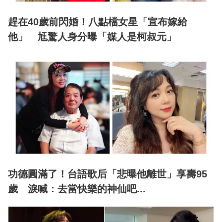
趕在40歲前閃婚！八點檔女星「宣布嫁給
他」 尪驚人身分曝「媒人是柯叔元」
功德圓滿了！台語歌后「悲曝他離世」享壽95
歲 淚喊：去當快樂的神仙吧...