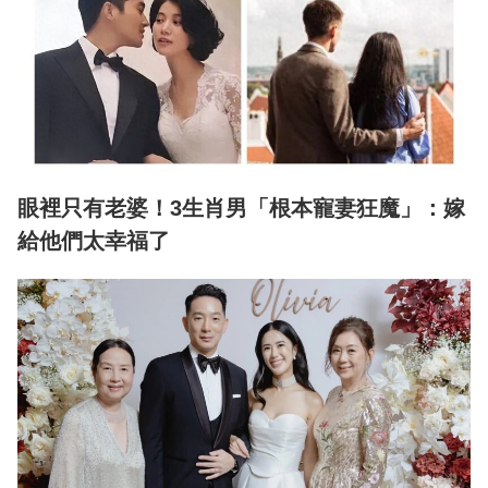
眼裡只有老婆！3生肖男「根本寵妻狂魔」：嫁
給他們太幸福了