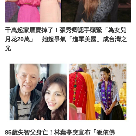
千萬起家厝賣掉了！張秀卿認手頭緊「為女兒
月花20萬」 她超爭氣「進軍美國」成台灣之
光
85歲失智父身亡！林葉亭突宣布「皈依佛