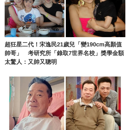
超狂星二代！宋逸民21歲兒「變190cm高顏值
帥哥」 考研究所「錄取7世界名校」獎學金額
太驚人：又帥又聰明