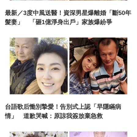
最新／3度中風送醫！資深男星爆離婚「斷50年
髮妻」 「砸1億淨身出戶」家族爆紛爭
台語歌后慟別摯愛！告別式上認「早隱瞞病
情」 道歉哭喊：原諒我簽放棄急救