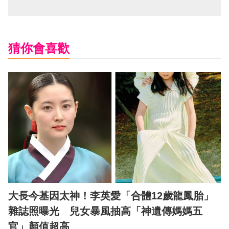
猜你會喜歡
大長今基因太神！李英愛「合體12歲龍鳳胎」
雜誌照曝光 兒女暴風抽高「神遺傳媽媽五
官」顏值超高