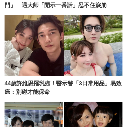
門」 遇大師「開示一番話」忍不住淚崩
44歲許維恩罹乳癌！醫示警「3日常用品」易致
癌：別碰才能保命