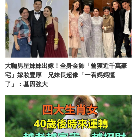
大咖男星妹妹出嫁！全身金飾「曾獲近千萬豪
宅」嫁妝豐厚 兄妹長超像「一看媽媽懂
了」：基因強大