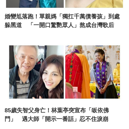
婚變尪落跑！單親媽「獨扛千萬債養孩」到處
躲黑道 「一開口驚艷眾人」熬成台灣歌后
85歲失智父身亡！林葉亭突宣布「皈依佛
門」 遇大師「開示一番話」忍不住淚崩