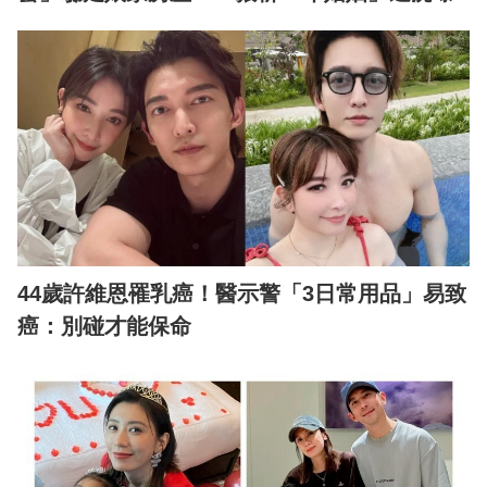
44歲許維恩罹乳癌！醫示警「3日常用品」易致
癌：別碰才能保命