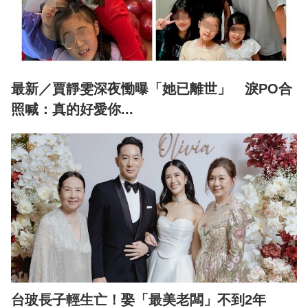
最新／賈靜雯深夜慟曝「她已離世」 淚PO合
照喊：真的好愛你...
台玻長子輕生亡！娶「最美老闆」不到2年