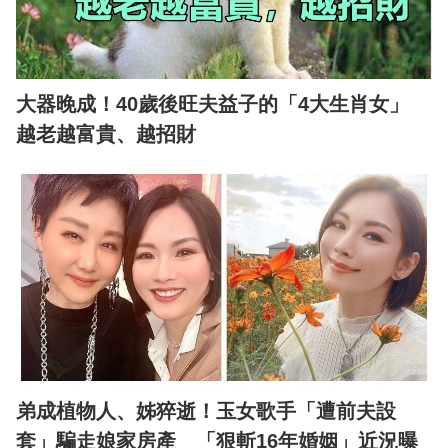
大器晚成！40歲後旺夫益子的「4大生肖女」
越老越富貴、越招財
弟成植物人、姊猝逝！玉女歌手「遭前夫設
套」騙走娘家房產 「狠斬16年婚姻」近況曝