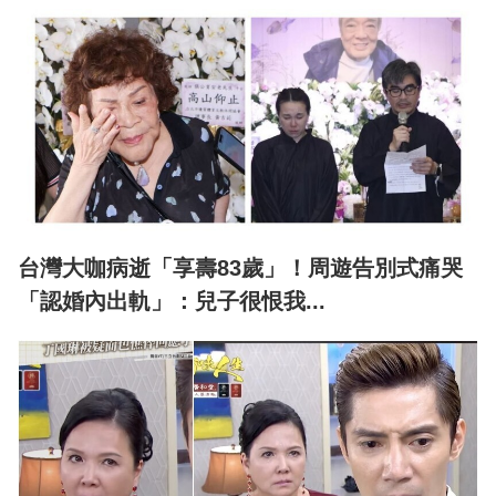
台灣大咖病逝「享壽83歲」！周遊告別式痛哭
「認婚內出軌」：兒子很恨我...