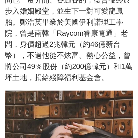
步入婚姻殿堂，並生下一對可愛龍鳳
胎。鄭浩英畢業於美國伊利諾理工學
院，曾是南韓「Raycom睿康電通」老
闆，身價超過2兆韓元（約46億新台
幣），不過他從不炫富、熱心公益，曾
將公司49％股份（約200億韓元）和1萬
坪土地，捐給殘障福利基金會。