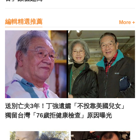
編輯精選推薦
More +
送別亡夫3年！丁強遺孀「不投靠美國兒女」
獨留台灣「76歲拒健康檢查」原因曝光