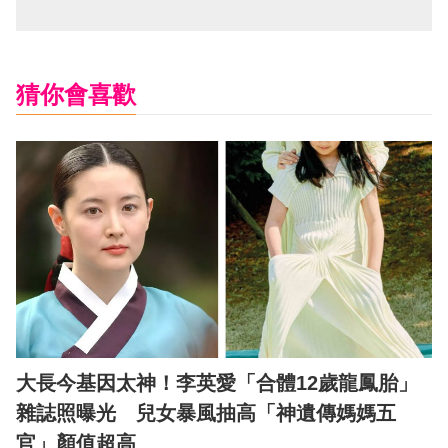
猜你會喜歡
大長今基因太神！李英愛「合體12歲龍鳳胎」
雜誌照曝光 兒女暴風抽高「神遺傳媽媽五
官」顏值超高