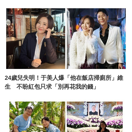
24歲兒失明！于美人爆「他在飯店掃廁所」維
生 不盼紅包只求「別再花我的錢」