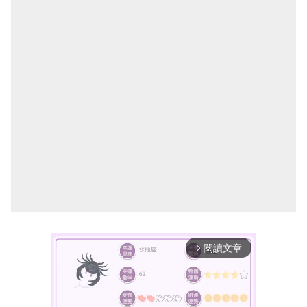
閱讀文章
arrow_forward_ios