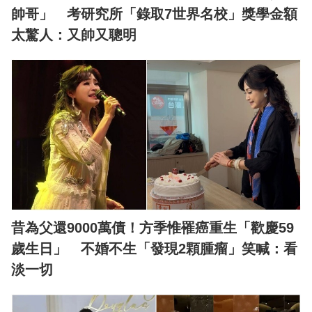
帥哥」 考研究所「錄取7世界名校」獎學金額
太驚人：又帥又聰明
昔為父還9000萬債！方季惟罹癌重生「歡慶59
歲生日」 不婚不生「發現2顆腫瘤」笑喊：看
淡一切