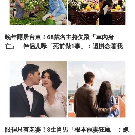
晚年隱居台東！68歲名主持失蹤「車內身
亡」 伴侶悲曝「死前做1事」：還掛念著我
眼裡只有老婆！3生肖男「根本寵妻狂魔」：嫁