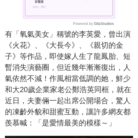
Powered by 
GliaStudios
有「氧氣美女」稱號的李英愛，曾出演
M
u
《火花》、《大長今》、《親切的金
t
子》等作品，即使嫁人生了龍鳳胎、短
e
暫消失演藝圈，但近幾年漸漸復出，人
氣依然不減！作風相當低調的她，鮮少
和大20歲企業家老公鄭浩英同框，就在
近日，夫妻倆一起出席公開場合，驚人
的凍齡外貌和甜蜜互動，讓許多網友都
羨慕喊：「是愛情最美的模樣～」