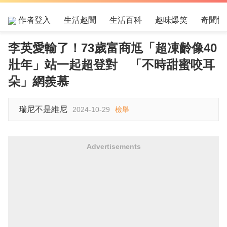
作者登入
生活趣聞
生活百科
趣味爆笑
奇聞怪
李英愛輸了！73歲富商尪「超凍齡像40
壯年」站一起超登對 「不時甜蜜咬耳
朵」網羨慕
瑞尼不是維尼
2024-10-29
檢舉
Advertisements