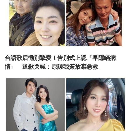
台語歌后慟別摯愛！告別式上認「早隱瞞病
情」 道歉哭喊：原諒我簽放棄急救