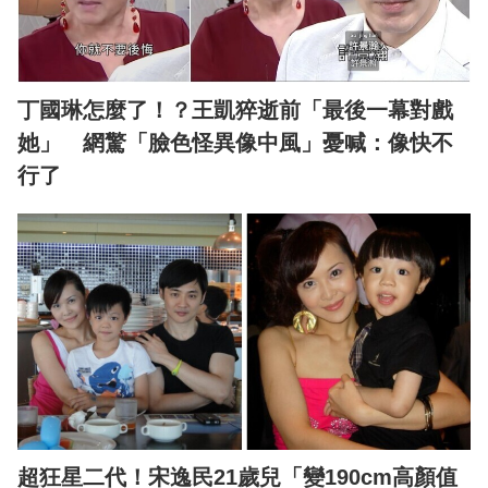
丁國琳怎麼了！？王凱猝逝前「最後一幕對戲
她」 網驚「臉色怪異像中風」憂喊：像快不
行了
超狂星二代！宋逸民21歲兒「變190cm高顏值