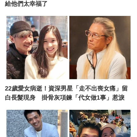
給他們太幸福了
22歲愛女病逝！資深男星「走不出喪女痛」留
白長髮現身 掛骨灰項鍊「代女做1事」惹淚