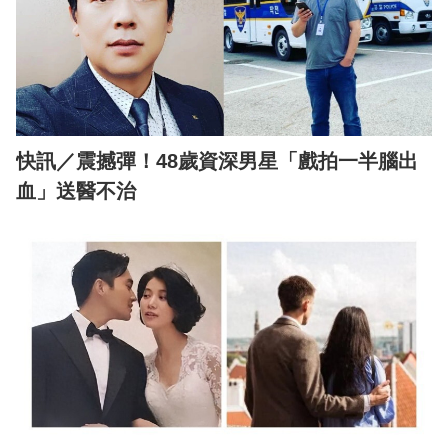
快訊／震撼彈！48歲資深男星「戲拍一半腦出
血」送醫不治