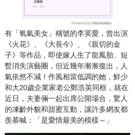
Powered by 
GliaStudios
有「氧氣美女」稱號的李英愛，曾出演
M
u
《火花》、《大長今》、《親切的金
t
子》等作品，即使嫁人生了龍鳳胎、短
e
暫消失演藝圈，但近幾年漸漸復出，人
氣依然不減！作風相當低調的她，鮮少
和大20歲企業家老公鄭浩英同框，就在
近日，夫妻倆一起出席公開場合，驚人
的凍齡外貌和甜蜜互動，讓許多網友都
羨慕喊：「是愛情最美的模樣～」