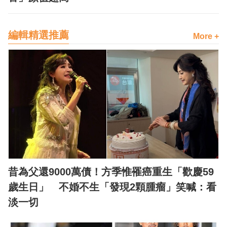
編輯精選推薦
More +
昔為父還9000萬債！方季惟罹癌重生「歡慶59
歲生日」 不婚不生「發現2顆腫瘤」笑喊：看
淡一切