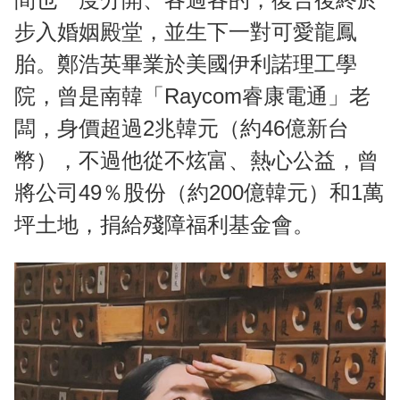
步入婚姻殿堂，並生下一對可愛龍鳳
胎。鄭浩英畢業於美國伊利諾理工學
院，曾是南韓「Raycom睿康電通」老
闆，身價超過2兆韓元（約46億新台
幣），不過他從不炫富、熱心公益，曾
將公司49％股份（約200億韓元）和1萬
坪土地，捐給殘障福利基金會。