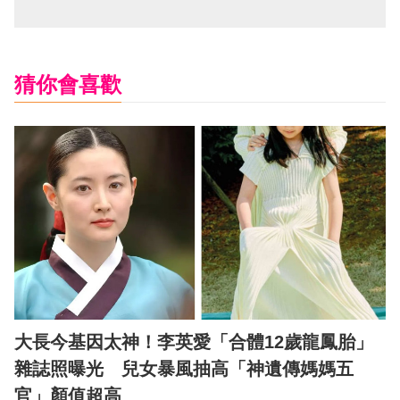
猜你會喜歡
大長今基因太神！李英愛「合體12歲龍鳳胎」
雜誌照曝光 兒女暴風抽高「神遺傳媽媽五
官」顏值超高