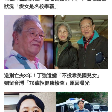
狀況「愛女是名校學霸」
送別亡夫3年！丁強遺孀「不投靠美國兒女」
獨留台灣「76歲拒健康檢查」原因曝光