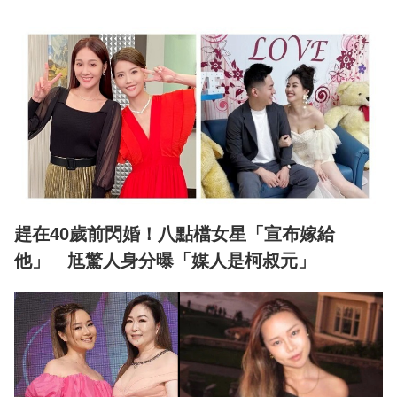
趕在40歲前閃婚！八點檔女星「宣布嫁給
他」 尪驚人身分曝「媒人是柯叔元」