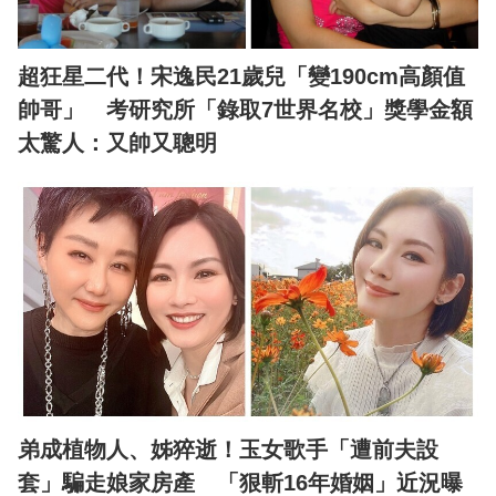
超狂星二代！宋逸民21歲兒「變190cm高顏值
帥哥」 考研究所「錄取7世界名校」獎學金額
太驚人：又帥又聰明
弟成植物人、姊猝逝！玉女歌手「遭前夫設
套」騙走娘家房產 「狠斬16年婚姻」近況曝