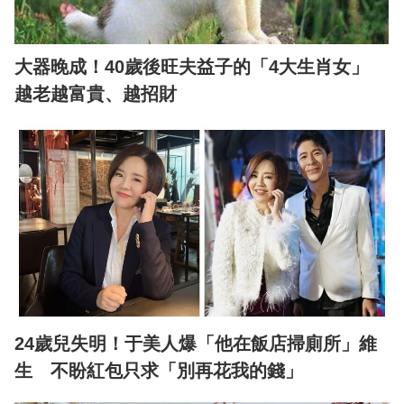
大器晚成！40歲後旺夫益子的「4大生肖女」
越老越富貴、越招財
24歲兒失明！于美人爆「他在飯店掃廁所」維
生 不盼紅包只求「別再花我的錢」