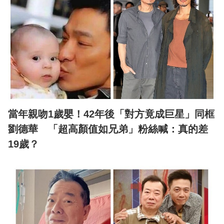
當年親吻1歲嬰！42年後「對方竟成巨星」同框
劉德華 「超高顏值如兄弟」粉絲喊：真的差
19歲？