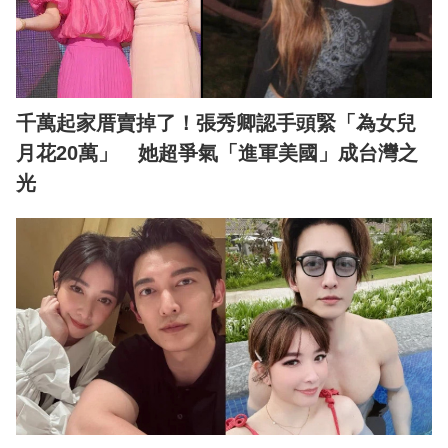
千萬起家厝賣掉了！張秀卿認手頭緊「為女兒
月花20萬」 她超爭氣「進軍美國」成台灣之
光