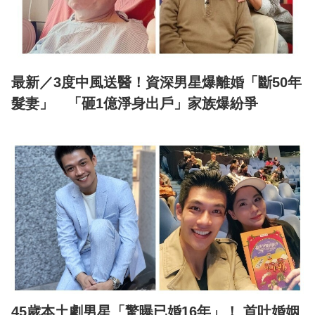
最新／3度中風送醫！資深男星爆離婚「斷50年
髮妻」 「砸1億淨身出戶」家族爆紛爭
45歲本土劇男星「驚曝已婚16年」！ 首吐婚姻