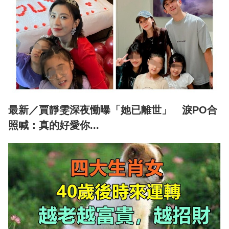
最新／賈靜雯深夜慟曝「她已離世」 淚PO合
照喊：真的好愛你...