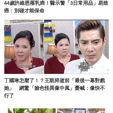
44歲許維恩罹乳癌！醫示警「3日常用品」易致
癌：別碰才能保命
丁國琳怎麼了！？王凱猝逝前「最後一幕對戲
她」 網驚「臉色怪異像中風」憂喊：像快不
行了