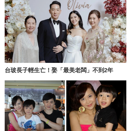
台玻長子輕生亡！娶「最美老闆」不到2年