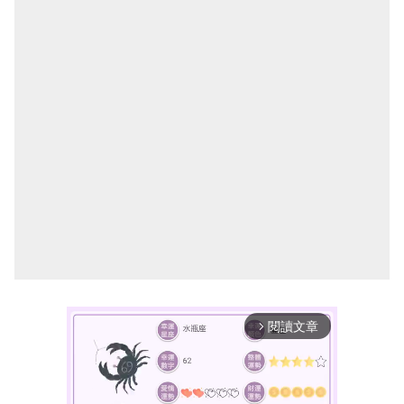
閱讀文章
arrow_forward_ios