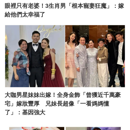
眼裡只有老婆！3生肖男「根本寵妻狂魔」：嫁
給他們太幸福了
大咖男星妹妹出嫁！全身金飾「曾獲近千萬豪
宅」嫁妝豐厚 兄妹長超像「一看媽媽懂
了」：基因強大