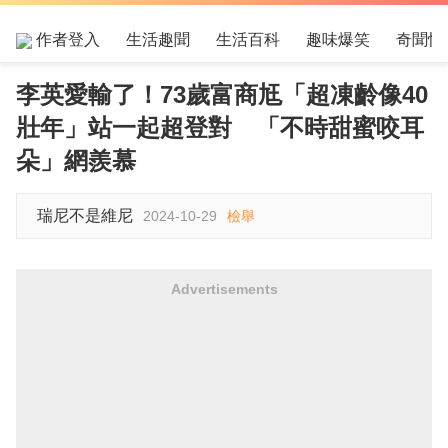
作者登入
生活趣聞
生活百科
趣味爆笑
奇聞怪
李英愛輸了！73歲富商尪「超凍齡像40
壯年」站一起超登對 「不時甜蜜咬耳
朵」網羨慕
瑞尼不是維尼
2024-10-29
檢舉
Advertisements