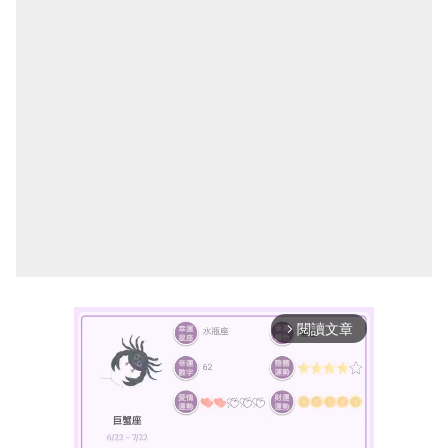
閱讀文章
arrow_forward_ios