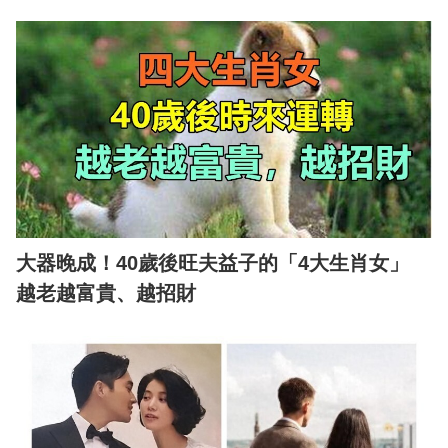
大器晚成！40歲後旺夫益子的「4大生肖女」
越老越富貴、越招財