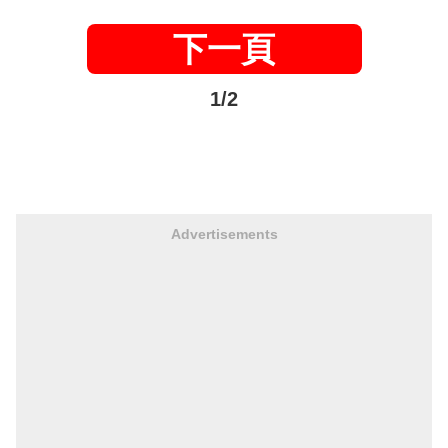
下一頁
1/2
Advertisements