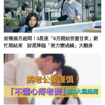
前幾個月超悶！3星座「8月開始苦盡甘來」窮
忙期結束 財星降臨「努力變成錢」大翻身