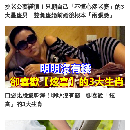
挑老公要謹慎！只顧自己「不懂心疼老婆」的3
大星座男 雙魚座婚前婚後根本「兩張臉」
口袋比臉還乾淨！明明沒有錢 卻喜歡「炫
富」的3大生肖