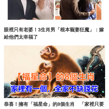
眼裡只有老婆！3生肖男「根本寵妻狂魔」：嫁
給他們太幸福了
恭喜！擁有「福星命」的8個生肖 「家裡只要