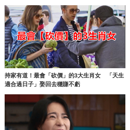
持家有道！最會「砍價」的3大生肖女 「天生
適合過日子」娶回去穩賺不虧