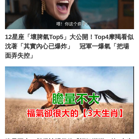
12星座「壞脾氣Top5」大公開！Top4摩羯看似
沈著「其實內心已爆炸」 冠軍一爆氣「把場
面弄失控」