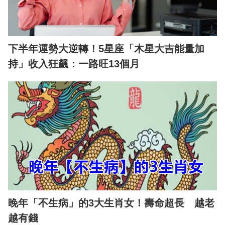
下半年運勢大逆轉！5星座「木星大吉能量加
持」收入狂飆：一路旺13個月
晚年「不生病」的3大生肖女！壽命超長 越老
越有錢