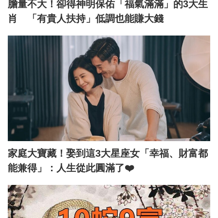
膽量不大！卻得神明保佑「福氣滿滿」的3大生
肖 「有貴人扶持」低調也能賺大錢
家庭大寶藏！娶到這3大星座女「幸福、財富都
能兼得」：人生從此圓滿了❤️