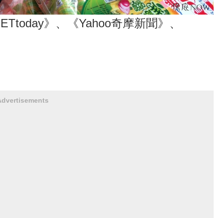
Ttoday》、《Yahoo奇摩新聞》、
Advertisements