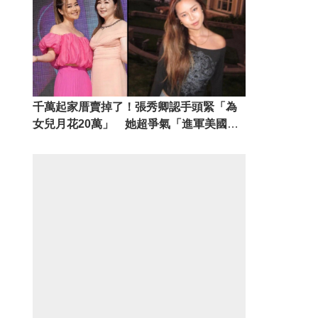
千萬起家厝賣掉了！張秀卿認手頭緊「為
女兒月花20萬」 她超爭氣「進軍美國」
成台灣之光