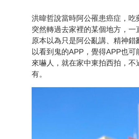
洪暐哲說當時阿公罹患癌症，吃
突然轉過去家裡的某個地方，一
原本以為只是阿公亂講、精神錯
以看到鬼的APP，覺得APP也
來嚇人，就在家中東拍西拍，不
有。