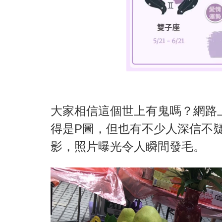
大家相信這個世上有鬼嗎？網路
得是P圖，但也有不少人深信不
影，照片曝光令人瞬間發毛。