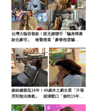
台灣大咖吞善款！跟兄嫂聯手「騙身障募
款住豪宅」 檢警搜索「豪奢程度嚇
傻」
嫁給總裁尪16年！49歲本土劇女星「片場
哭到無法換氣」 崩潰鬆口「偷吃15年閨
密」身心俱疲