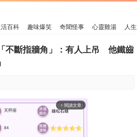
生活百科
趣味爆笑
奇聞怪事
心靈雞湯
人生
「不斷指牆角」：有人上吊 他鐵齒
」
閱讀文章
arrow_forward_ios