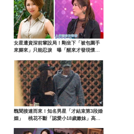
女星遭資深前輩設局！剛坐下「被包圍手
來腳來」只能忍淚 曝「醒來才發現懷
孕」還被經紀人嗆
醜聞接連而來！知名男星「才結束第3段婚
姻」 桃花不斷「認愛小18歲嫩妹」高調
勾手逛大街