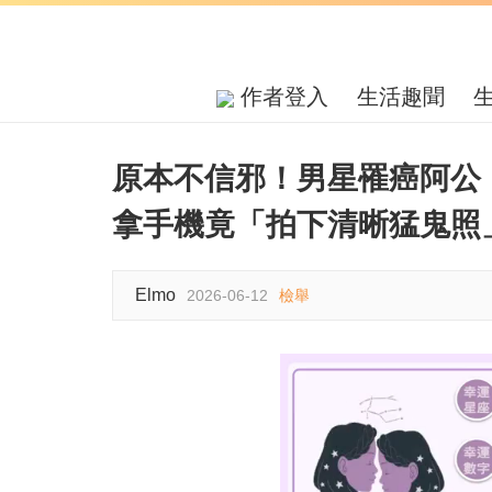
作者登入
生活趣聞
原本不信邪！男星罹癌阿公
拿手機竟「拍下清晰猛鬼照
Elmo
2026-06-12
檢舉