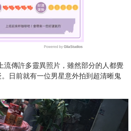
Powered by 
GliaStudios
M
上流傳許多靈異照片，雖然部分的人都覺
u
疑。日前就有一位男星意外拍到超清晰鬼
t
e