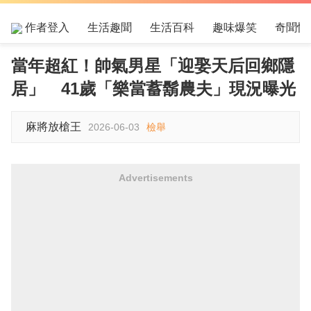
作者登入
生活趣聞
生活百科
趣味爆笑
奇聞怪
當年超紅！帥氣男星「迎娶天后回鄉隱
居」 41歲「樂當蓄鬍農夫」現況曝光
麻將放槍王
2026-06-03
檢舉
Advertisements