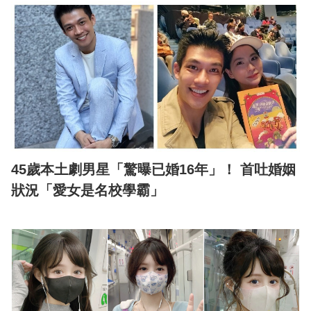
45歲本土劇男星「驚曝已婚16年」！ 首吐婚姻
狀況「愛女是名校學霸」