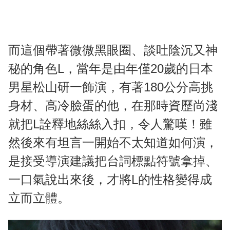
而這個帶著微微黑眼圈、談吐陰沉又神
秘的角色L，當年是由年僅20歲的日本
男星松山研一飾演，有著180公分高挑
身材、高冷臉蛋的他，在那時資歷尚淺
就把L詮釋地絲絲入扣，令人驚嘆！雖
然後來有坦言一開始不太知道如何演，
是接受導演建議把台詞標點符號拿掉、
一口氣說出來後，才將L的性格變得成
立而立體。