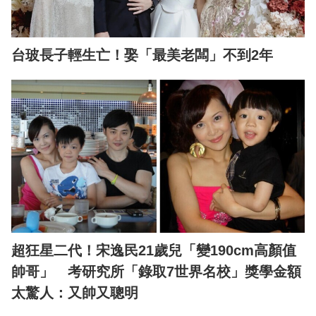
台玻長子輕生亡！娶「最美老闆」不到2年
超狂星二代！宋逸民21歲兒「變190cm高顏值
帥哥」 考研究所「錄取7世界名校」獎學金額
太驚人：又帥又聰明