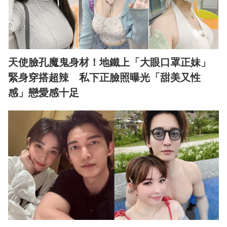
天使臉孔魔鬼身材！地鐵上「大眼口罩正妹」
緊身穿搭超辣 私下正臉照曝光「甜美又性
感」戀愛感十足