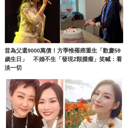
昔為父還9000萬債！方季惟罹癌重生「歡慶59
歲生日」 不婚不生「發現2顆腫瘤」笑喊：看
淡一切