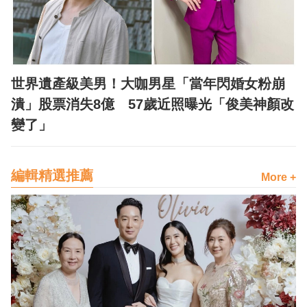
世界遺產級美男！大咖男星「當年閃婚女粉崩
潰」股票消失8億 57歲近照曝光「俊美神顏改
變了」
編輯精選推薦
More +