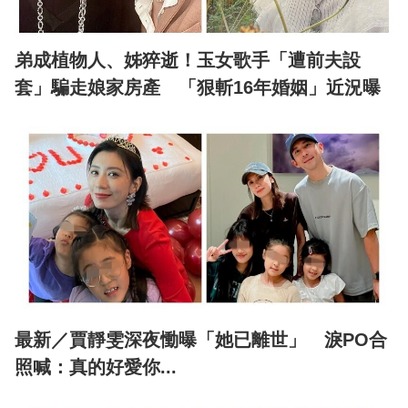
弟成植物人、姊猝逝！玉女歌手「遭前夫設
套」騙走娘家房產 「狠斬16年婚姻」近況曝
最新／賈靜雯深夜慟曝「她已離世」 淚PO合
照喊：真的好愛你...