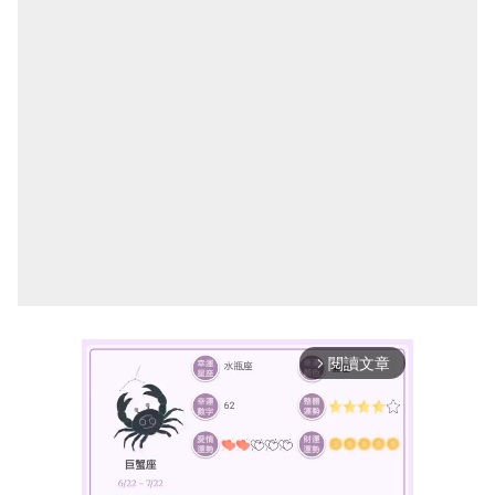
閱讀文章
arrow_forward_ios