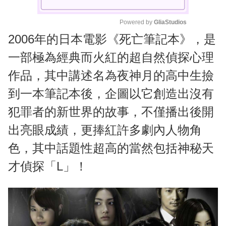
Powered by 
GliaStudios
2006年的日本電影《死亡筆記本》，是
M
u
一部極為經典而火紅的超自然偵探心理
t
作品，其中講述名為夜神月的高中生撿
e
到一本筆記本後，企圖以它創造出沒有
犯罪者的新世界的故事，不僅播出後開
出亮眼成績，更捧紅許多劇內人物角
色，其中話題性超高的當然包括神秘天
才偵探「L」！