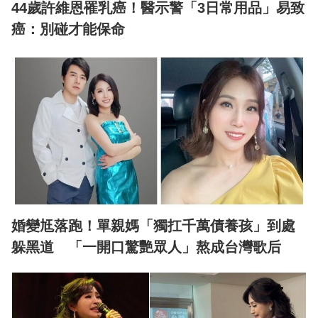
44歲許維恩罹乳癌！醫示警「3日常用品」易致
癌：別碰才能保命
婚變尪落跑！單親媽「獨扛千萬債養孩」到處
躲黑道 「一開口驚艷眾人」熬成台灣歌后