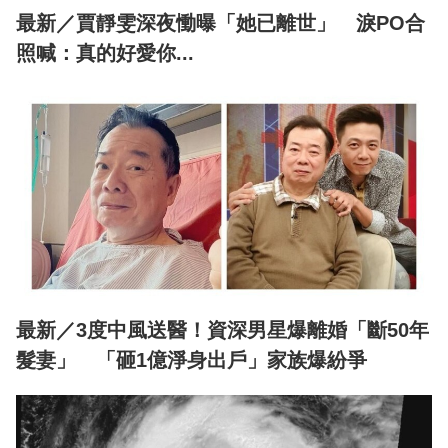
最新／賈靜雯深夜慟曝「她已離世」 淚PO合
照喊：真的好愛你...
最新／3度中風送醫！資深男星爆離婚「斷50年
髮妻」 「砸1億淨身出戶」家族爆紛爭