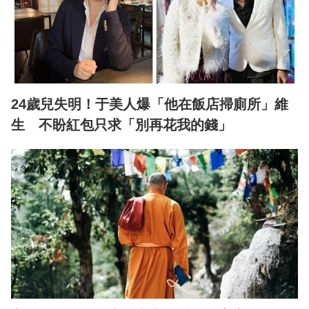
24歲兒失明！于美人爆「他在飯店掃廁所」維
生 不盼紅包只求「別再花我的錢」