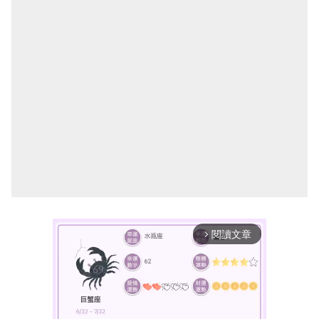
閱讀文章
arrow_forward_ios