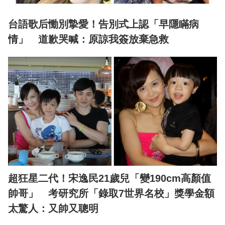
台語歌后慟別摯愛！告別式上認「早隱瞞病
情」 道歉哭喊：原諒我簽放棄急救
超狂星二代！宋逸民21歲兒「變190cm高顏值
帥哥」 考研究所「錄取7世界名校」獎學金額
太驚人：又帥又聰明