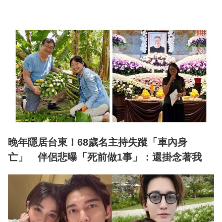
晚年隱居台東！68歲名主持失蹤「車內身
亡」 伴侶悲曝「死前做1事」：還掛念著我