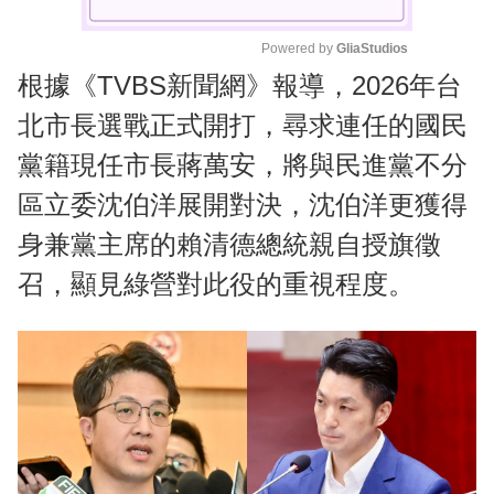
Powered by 
GliaStudios
根據《TVBS新聞網》報導，2026年台
M
u
北市長選戰正式開打，尋求連任的國民
t
黨籍現任市長蔣萬安，將與民進黨不分
e
區立委沈伯洋展開對決，沈伯洋更獲得
身兼黨主席的賴清德總統親自授旗徵
召，顯見綠營對此役的重視程度。