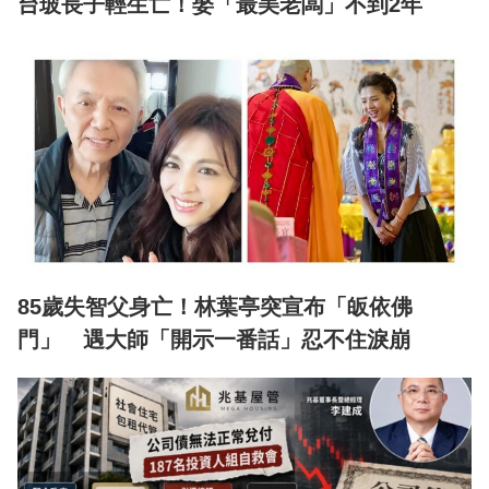
台玻長子輕生亡！娶「最美老闆」不到2年
85歲失智父身亡！林葉亭突宣布「皈依佛
門」 遇大師「開示一番話」忍不住淚崩