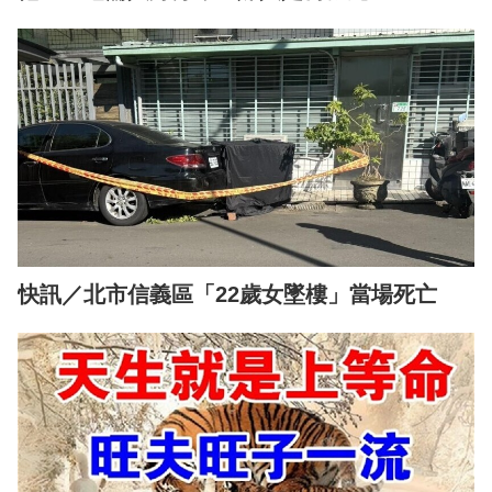
快訊／北市信義區「22歲女墜樓」當場死亡