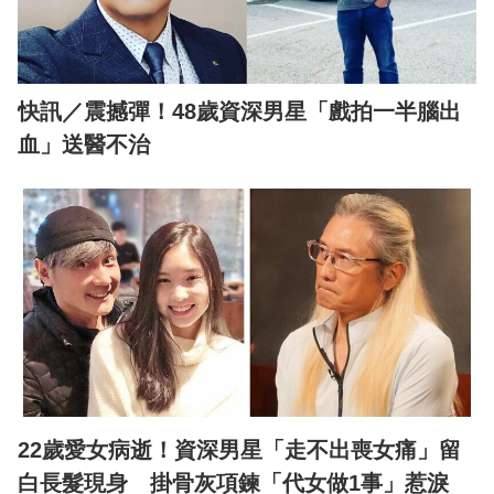
快訊／震撼彈！48歲資深男星「戲拍一半腦出
血」送醫不治
22歲愛女病逝！資深男星「走不出喪女痛」留
白長髮現身 掛骨灰項鍊「代女做1事」惹淚