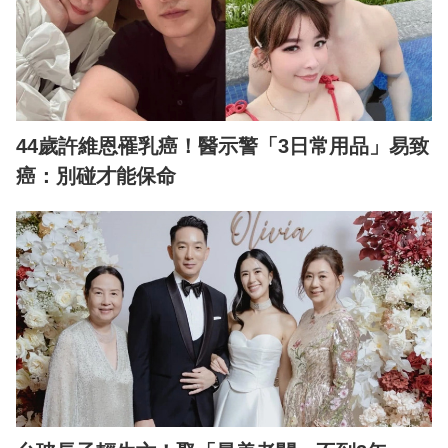
44歲許維恩罹乳癌！醫示警「3日常用品」易致
癌：別碰才能保命