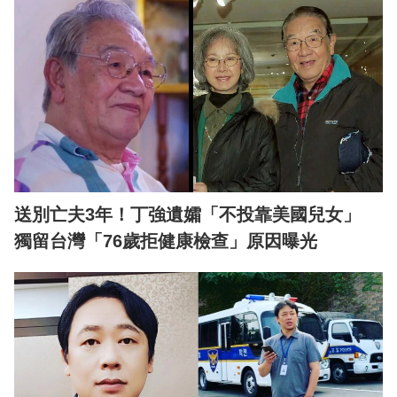
送別亡夫3年！丁強遺孀「不投靠美國兒女」
獨留台灣「76歲拒健康檢查」原因曝光