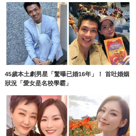
45歲本土劇男星「驚曝已婚16年」！ 首吐婚姻
狀況「愛女是名校學霸」