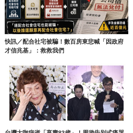
快訊／配合社宅被騙！數百房東悲喊「因政府
才信兆基」：救救我們
台灣大咖病逝「享壽83歲」！周遊告別式痛哭