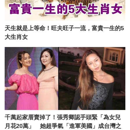
天生就是上等命！旺夫旺子一流，富貴一生的5
大生肖女
千萬起家厝賣掉了！張秀卿認手頭緊「為女兒
月花20萬」 她超爭氣「進軍美國」成台灣之