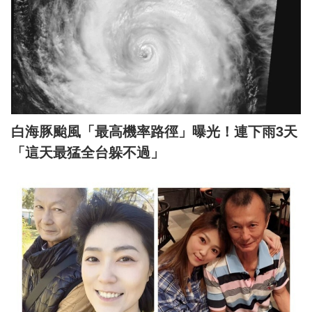
白海豚颱風「最高機率路徑」曝光！連下雨3天
「這天最猛全台躲不過」