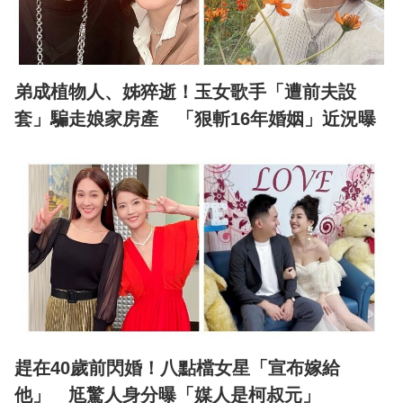
弟成植物人、姊猝逝！玉女歌手「遭前夫設
套」騙走娘家房產 「狠斬16年婚姻」近況曝
趕在40歲前閃婚！八點檔女星「宣布嫁給
他」 尪驚人身分曝「媒人是柯叔元」