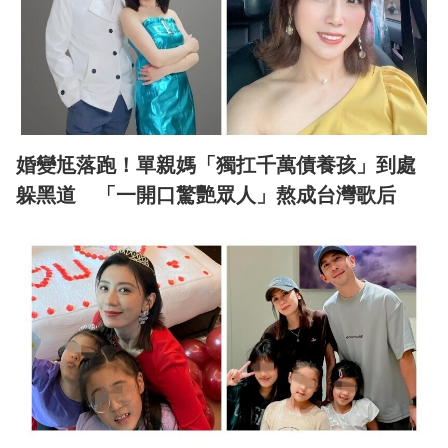
婚變尪落跑！單親媽「獨扛千萬債養孩」到處
躲黑道 「一開口驚艷眾人」熬成台灣歌后