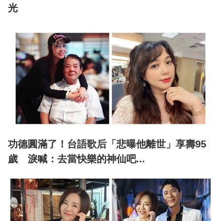
光
功德圓滿了！台語歌后「悲曝他離世」享壽95
歲 淚喊：去當快樂的神仙吧...