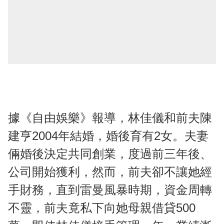
據《自由娛樂》報導，林佳儀和前夫陳
建亨2004年結婚，婚後育有2女。夫妻
倆婚後決定共同創業，度過前三年後、
公司開始獲利，然而，前夫卻不讓她經
手財務，直到雷曼風暴時期，資金周轉
不靈，前夫竟私下向她母親借貸500