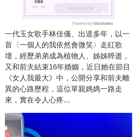
Powered by 
GliaStudios
一代玉女歌手林佳儀、出道多年，以一
M
u
首〈一個人的我依然會微笑〉走紅歌
t
壇，經歷弟弟成為植物人、姊姊猝逝，
e
又和前夫結束16年婚姻，近日她在節目
《女人我最大》中，公開分享和前夫離
異的心路歷程，這位單親媽媽一路走
來，實在令人心疼...