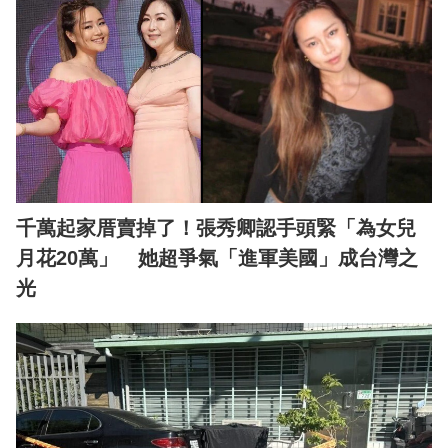
千萬起家厝賣掉了！張秀卿認手頭緊「為女兒
月花20萬」 她超爭氣「進軍美國」成台灣之
光