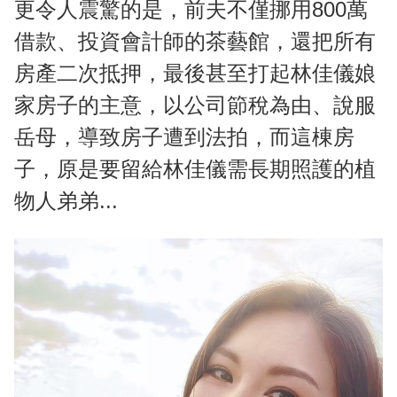
更令人震驚的是，前夫不僅挪用800萬
借款、投資會計師的茶藝館，還把所有
房產二次抵押，最後甚至打起林佳儀娘
家房子的主意，以公司節稅為由、說服
岳母，導致房子遭到法拍，而這棟房
子，原是要留給林佳儀需長期照護的植
物人弟弟...