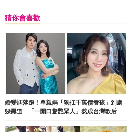
猜你會喜歡
婚變尪落跑！單親媽「獨扛千萬債養孩」到處
躲黑道 「一開口驚艷眾人」熬成台灣歌后