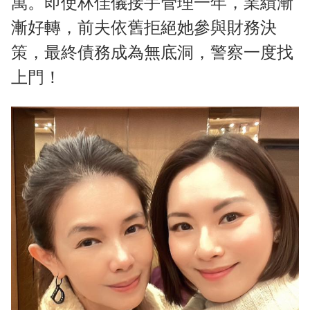
萬。即使林佳儀接手管理一年，業績漸
漸好轉，前夫依舊拒絕她參與財務決
策，最終債務成為無底洞，警察一度找
上門！