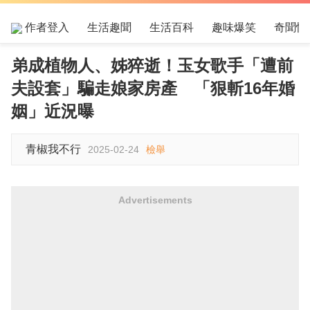
作者登入
生活趣聞
生活百科
趣味爆笑
奇聞怪
弟成植物人、姊猝逝！玉女歌手「遭前
夫設套」騙走娘家房產 「狠斬16年婚
姻」近況曝
青椒我不行
2025-02-24
檢舉
Advertisements