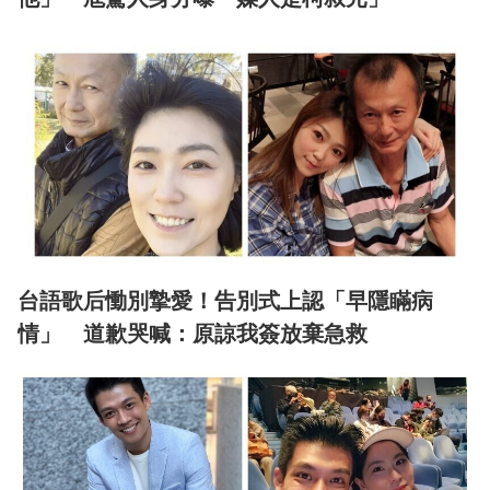
台語歌后慟別摯愛！告別式上認「早隱瞞病
情」 道歉哭喊：原諒我簽放棄急救