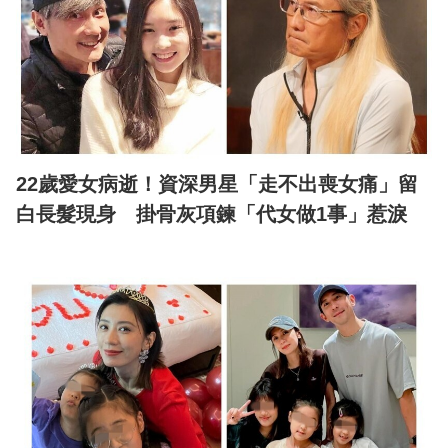
22歲愛女病逝！資深男星「走不出喪女痛」留
白長髮現身 掛骨灰項鍊「代女做1事」惹淚