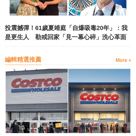
投震撼彈！61歲夏靖庭「自爆吸毒20年」：我
是更生人 勒戒回家「見一幕心碎」洗心革面
編輯精選推薦
More +