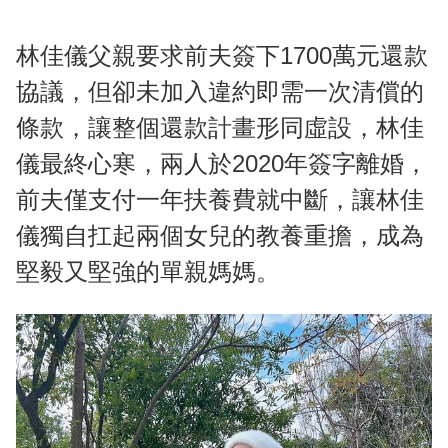
林佳儀父親要求前夫簽下1700萬元還款
協議，但卻未加入違約即需一次清償的
條款，讓整個還款計畫形同虛設，林佳
儀最終心寒，兩人於2020年簽字離婚，
前夫僅支付一年扶養費就中斷，讓林佳
儀獨自扛起兩個女兒的教養重擔，成為
堅毅又堅強的單親媽媽。