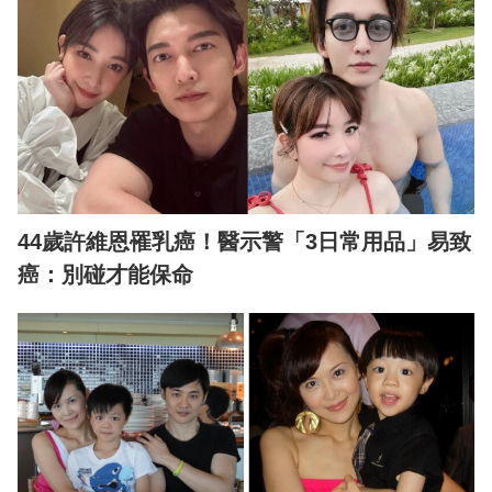
44歲許維恩罹乳癌！醫示警「3日常用品」易致
癌：別碰才能保命