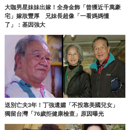
大咖男星妹妹出嫁！全身金飾「曾獲近千萬豪
宅」嫁妝豐厚 兄妹長超像「一看媽媽懂
了」：基因強大
送別亡夫3年！丁強遺孀「不投靠美國兒女」
獨留台灣「76歲拒健康檢查」原因曝光