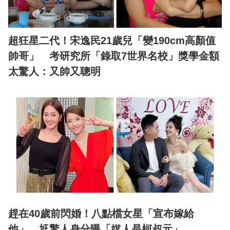
超狂星二代！宋逸民21歲兒「變190cm高顏值
帥哥」 考研究所「錄取7世界名校」獎學金額
太驚人：又帥又聰明
趕在40歲前閃婚！八點檔女星「宣布嫁給
他」 尪驚人身分曝「媒人是柯叔元」