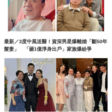
最新／3度中風送醫！資深男星爆離婚「斷50年
髮妻」 「砸1億淨身出戶」家族爆紛爭