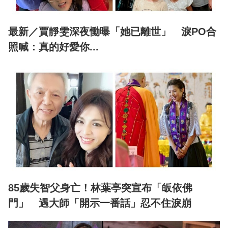
最新／賈靜雯深夜慟曝「她已離世」 淚PO合
照喊：真的好愛你...
85歲失智父身亡！林葉亭突宣布「皈依佛
門」 遇大師「開示一番話」忍不住淚崩