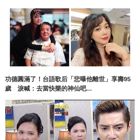
功德圓滿了！台語歌后「悲曝他離世」享壽95
歲 淚喊：去當快樂的神仙吧...