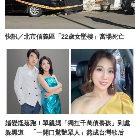
快訊／北市信義區「22歲女墜樓」當場死亡
婚變尪落跑！單親媽「獨扛千萬債養孩」到處
躲黑道 「一開口驚艷眾人」熬成台灣歌后