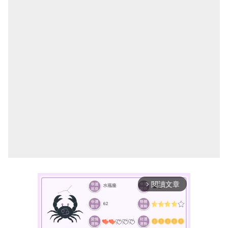
閱讀文章
arrow_forward_ios