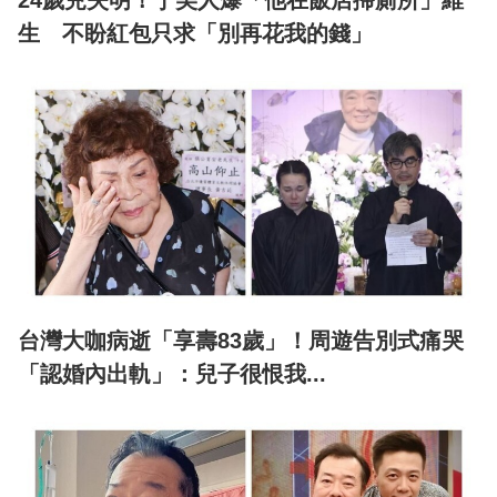
24歲兒失明！于美人爆「他在飯店掃廁所」維
生 不盼紅包只求「別再花我的錢」
台灣大咖病逝「享壽83歲」！周遊告別式痛哭
「認婚內出軌」：兒子很恨我...