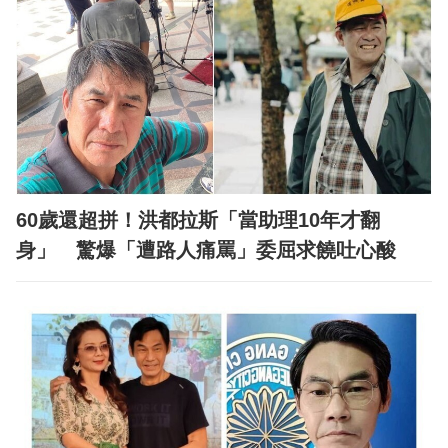
60歲還超拼！洪都拉斯「當助理10年才翻
身」 驚爆「遭路人痛罵」委屈求饒吐心酸