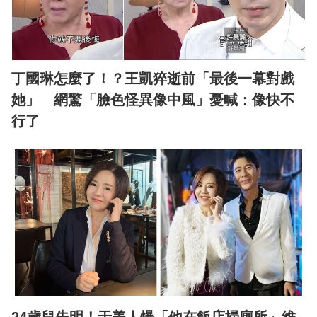
丁國琳怎麼了！？王凱猝逝前「最後一幕對戲
她」 網驚「臉色怪異像中風」憂喊：像快不
行了