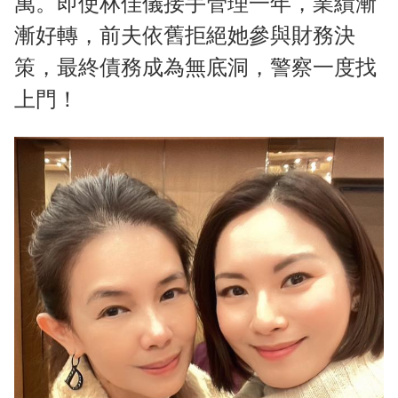
萬。即使林佳儀接手管理一年，業績漸
漸好轉，前夫依舊拒絕她參與財務決
策，最終債務成為無底洞，警察一度找
上門！