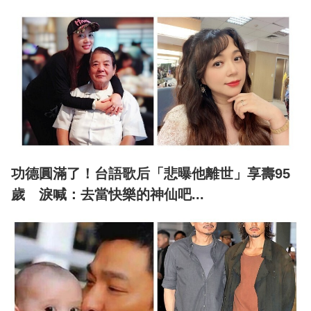
功德圓滿了！台語歌后「悲曝他離世」享壽95
歲 淚喊：去當快樂的神仙吧...