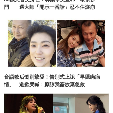
門」 遇大師「開示一番話」忍不住淚崩
台語歌后慟別摯愛！告別式上認「早隱瞞病
情」 道歉哭喊：原諒我簽放棄急救