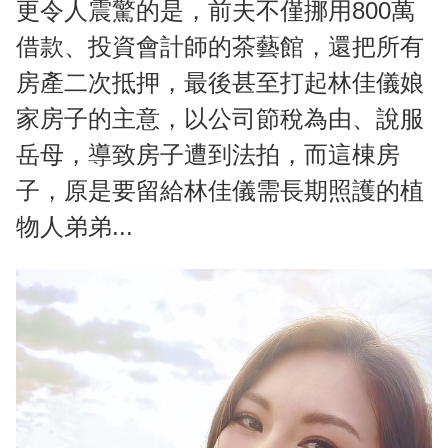
更令人震驚的是，前夫不僅挪用800萬
借款、投資會計師的茶藝館，還把所有
房產二次抵押，最後甚至打起林佳儀娘
家房子的主意，以公司節稅為由、說服
岳母，導致房子遭到法拍，而這棟房
子，原是要留給林佳儀需長期照護的植
物人弟弟...