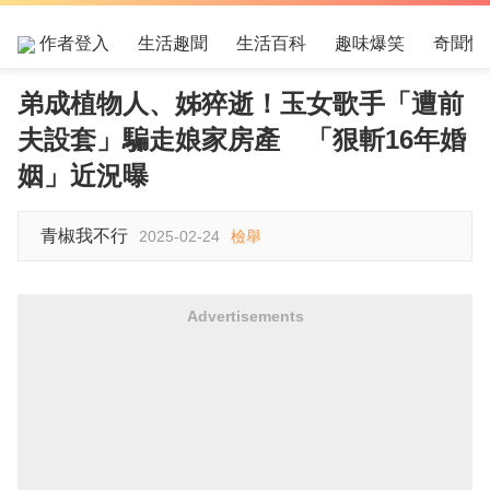
作者登入
生活趣聞
生活百科
趣味爆笑
奇聞怪
弟成植物人、姊猝逝！玉女歌手「遭前
夫設套」騙走娘家房產 「狠斬16年婚
姻」近況曝
青椒我不行
2025-02-24
檢舉
Advertisements