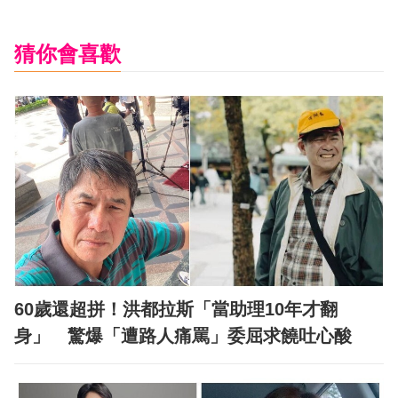
猜你會喜歡
60歲還超拼！洪都拉斯「當助理10年才翻
身」 驚爆「遭路人痛罵」委屈求饒吐心酸