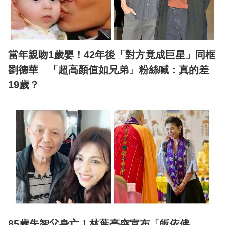
當年親吻1歲嬰！42年後「對方竟成巨星」同框
劉德華 「超高顏值如兄弟」粉絲喊：真的差
19歲？
85歲失智父身亡！林葉亭突宣布「皈依佛