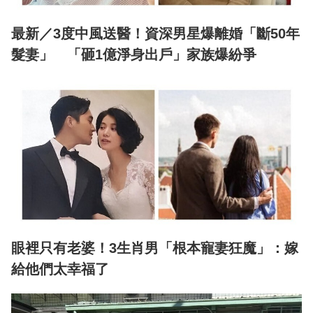
最新／3度中風送醫！資深男星爆離婚「斷50年
髮妻」 「砸1億淨身出戶」家族爆紛爭
眼裡只有老婆！3生肖男「根本寵妻狂魔」：嫁
給他們太幸福了