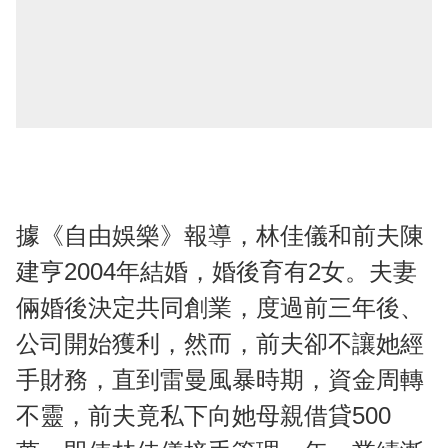
據《自由娛樂》報導，林佳儀和前夫陳
建亨2004年結婚，婚後育有2女。夫妻
倆婚後決定共同創業，度過前三年後、
公司開始獲利，然而，前夫卻不讓她經
手財務，直到雷曼風暴時期，資金周轉
不靈，前夫竟私下向她母親借貸500