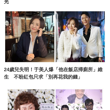
光
24歲兒失明！于美人爆「他在飯店掃廁所」維
生 不盼紅包只求「別再花我的錢」