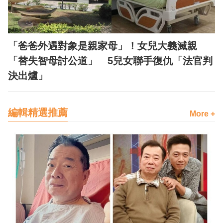
「爸爸外遇對象是親家母」！女兒大義滅親
「替失智母討公道」 5兒女聯手復仇「法官判
決出爐」
編輯精選推薦
More +