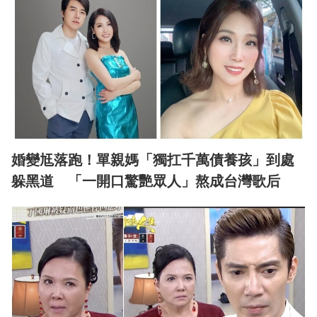
婚變尪落跑！單親媽「獨扛千萬債養孩」到處
躲黑道 「一開口驚艷眾人」熬成台灣歌后