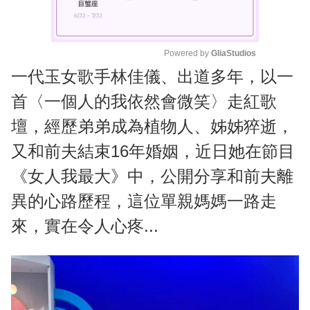
Powered by 
GliaStudios
一代玉女歌手林佳儀、出道多年，以一
M
u
首〈一個人的我依然會微笑〉走紅歌
t
壇，經歷弟弟成為植物人、姊姊猝逝，
e
又和前夫結束16年婚姻，近日她在節目
《女人我最大》中，公開分享和前夫離
異的心路歷程，這位單親媽媽一路走
來，實在令人心疼...