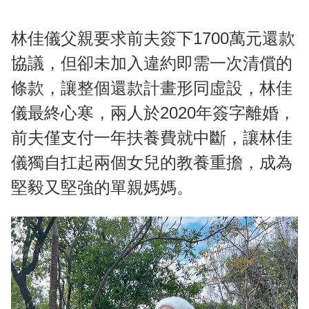
林佳儀父親要求前夫簽下1700萬元還款
協議，但卻未加入違約即需一次清償的
條款，讓整個還款計畫形同虛設，林佳
儀最終心寒，兩人於2020年簽字離婚，
前夫僅支付一年扶養費就中斷，讓林佳
儀獨自扛起兩個女兒的教養重擔，成為
堅毅又堅強的單親媽媽。