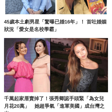
45歲本土劇男星「驚曝已婚16年」！ 首吐婚姻
狀況「愛女是名校學霸」
千萬起家厝賣掉了！張秀卿認手頭緊「為女兒
月花20萬」 她超爭氣「進軍美國」成台灣之