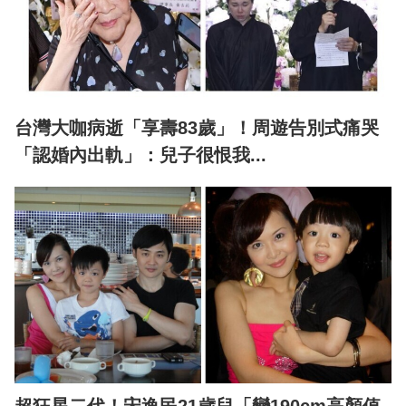
台灣大咖病逝「享壽83歲」！周遊告別式痛哭
「認婚內出軌」：兒子很恨我...