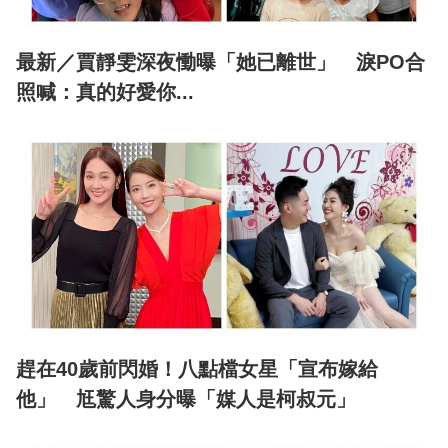
最新／賈靜雯深夜慟曝「她已離世」 淚PO合
照喊：真的好愛你...
趕在40歲前閃婚！八點檔女星「宣布嫁給
他」 尪驚人身分曝「媒人是柯叔元」