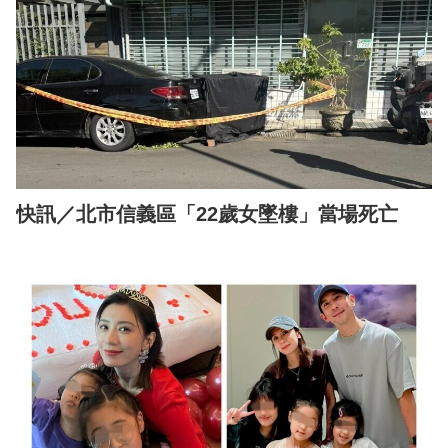
快訊／北市信義區「22歲女墜樓」當場死亡