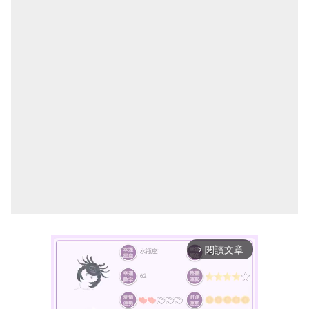
閱讀文章
arrow_forward_ios