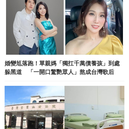
婚變尪落跑！單親媽「獨扛千萬債養孩」到處
躲黑道 「一開口驚艷眾人」熬成台灣歌后