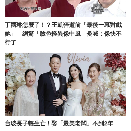
丁國琳怎麼了！？王凱猝逝前「最後一幕對戲
她」 網驚「臉色怪異像中風」憂喊：像快不
行了
台玻長子輕生亡！娶「最美老闆」不到2年