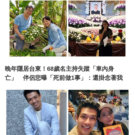
晚年隱居台東！68歲名主持失蹤「車內身
亡」 伴侶悲曝「死前做1事」：還掛念著我