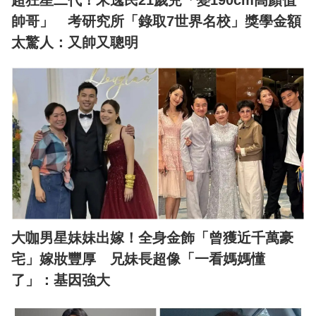
超狂星二代！宋逸民21歲兒「變190cm高顏值
帥哥」 考研究所「錄取7世界名校」獎學金額
太驚人：又帥又聰明
大咖男星妹妹出嫁！全身金飾「曾獲近千萬豪
宅」嫁妝豐厚 兄妹長超像「一看媽媽懂
了」：基因強大