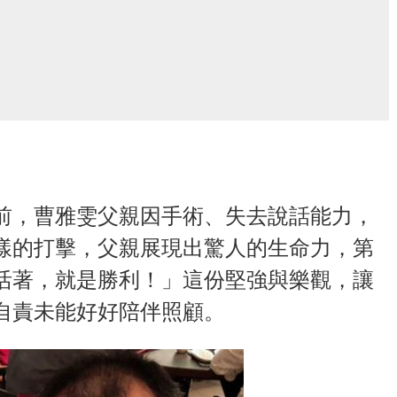
前，曹雅雯父親因手術、失去說話能力，
樣的打擊，父親展現出驚人的生命力，第
活著，就是勝利！」這份堅強與樂觀，讓
自責未能好好陪伴照顧。