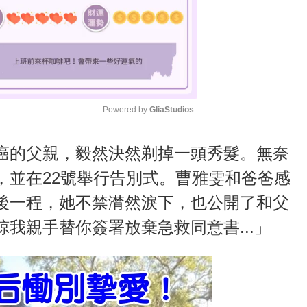
Powered by 
GliaStudios
M
癌的父親，毅然決然剃掉一頭秀髮。無奈
u
，並在22號舉行告別式。曹雅雯和爸爸感
t
後一程，她不禁潸然淚下，也公開了和父
e
我親手替你簽署放棄急救同意書...」