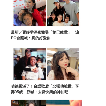
最新／賈靜雯深夜慟曝「她已離世」 淚
PO合照喊：真的好愛你...
功德圓滿了！台語歌后「悲曝他離世」享
壽95歲 淚喊：去當快樂的神仙吧...