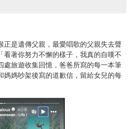
喉正是遺傳父親，最愛唱歌的父親失去聲
「看著你努力不懈的樣子，我真的自嘆不
四處旅遊收集回憶，爸爸所寫的每一本筆
和媽媽吵架後寫的道歉信，留給女兒的每