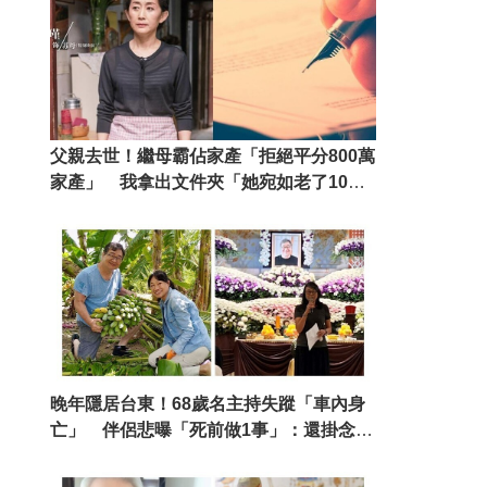
父親去世！繼母霸佔家產「拒絕平分800萬
家產」 我拿出文件夾「她宛如老了10
歲」
晚年隱居台東！68歲名主持失蹤「車內身
亡」 伴侶悲曝「死前做1事」：還掛念著
我