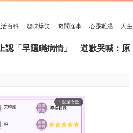
生活百科
趣味爆笑
奇聞怪事
心靈雞湯
人生
上認「早隱瞞病情」 道歉哭喊：原
閱讀文章
arrow_forward_ios