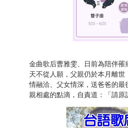
金曲歌后曹雅雯、日前為陪伴罹
天不從人願，父親仍於本月離世
情融洽、父女情深，送爸爸的最
親相處的點滴，自責道：「請原諒