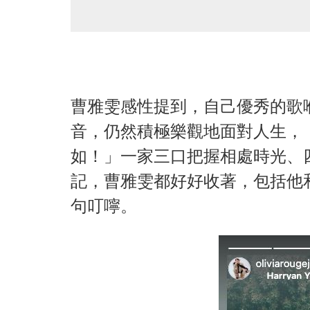
曹雅雯感性提到，自己優秀的歌
音，仍然積極樂觀地面對人生，
如！」一家三口把握相處時光、
記，曹雅雯都好好收著，包括他
句叮嚀。