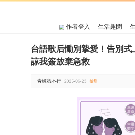
作者登入
生活趣聞
台語歌后慟別摯愛！告別式
諒我簽放棄急救
青椒我不行
2025-06-23
檢舉