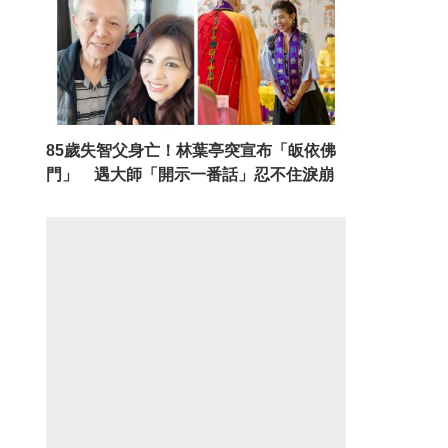
85歲失智父身亡！林葉亭突宣布「皈依佛
門」 遇大師「開示一番話」忍不住淚崩