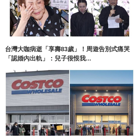
台灣大咖病逝「享壽83歲」！周遊告別式痛哭
「認婚內出軌」：兒子很恨我...