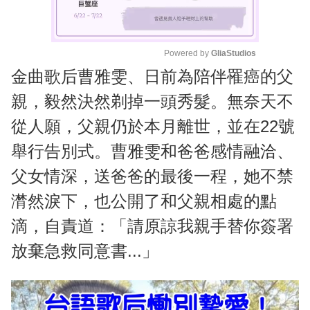
Powered by 
GliaStudios
金曲歌后曹雅雯、日前為陪伴罹癌的父
M
u
親，毅然決然剃掉一頭秀髮。無奈天不
t
從人願，父親仍於本月離世，並在22號
e
舉行告別式。曹雅雯和爸爸感情融洽、
父女情深，送爸爸的最後一程，她不禁
潸然淚下，也公開了和父親相處的點
滴，自責道：「請原諒我親手替你簽署
放棄急救同意書...」