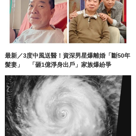
最新／3度中風送醫！資深男星爆離婚「斷50年
髮妻」 「砸1億淨身出戶」家族爆紛爭