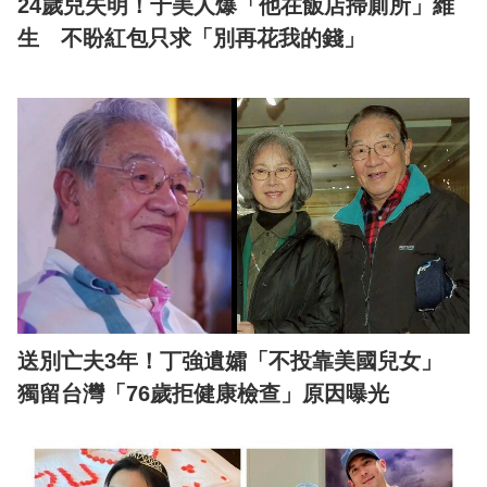
24歲兒失明！于美人爆「他在飯店掃廁所」維
生 不盼紅包只求「別再花我的錢」
送別亡夫3年！丁強遺孀「不投靠美國兒女」
獨留台灣「76歲拒健康檢查」原因曝光