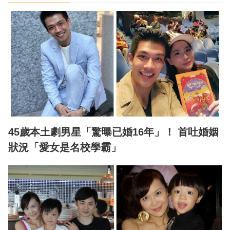
45歲本土劇男星「驚曝已婚16年」！ 首吐婚姻
狀況「愛女是名校學霸」