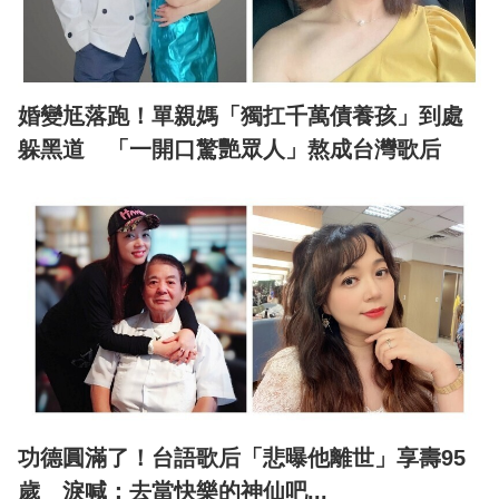
婚變尪落跑！單親媽「獨扛千萬債養孩」到處
躲黑道 「一開口驚艷眾人」熬成台灣歌后
功德圓滿了！台語歌后「悲曝他離世」享壽95
歲 淚喊：去當快樂的神仙吧...