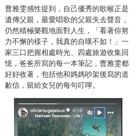
曹雅雯感性提到，自己優秀的歌喉正是
遺傳父親，最愛唱歌的父親失去聲音，
仍然積極樂觀地面對人生，「看著你努
力不懈的樣子，我真的自嘆不如！」一
家三口把握相處時光、四處旅遊收集回
憶，爸爸所寫的每一本筆記，曹雅雯都
好好收著，包括他和媽媽吵架後寫的道
歉信，留給女兒的每句叮嚀。