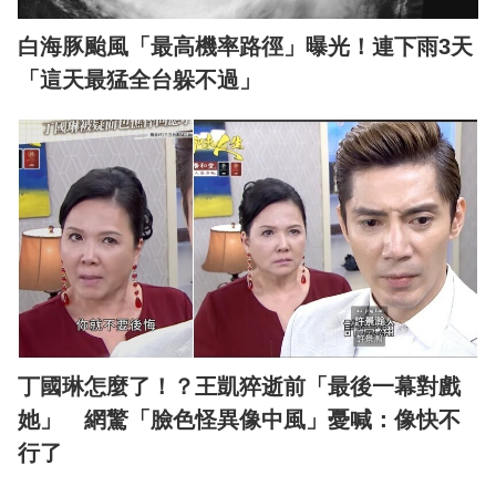
白海豚颱風「最高機率路徑」曝光！連下雨3天
「這天最猛全台躲不過」
丁國琳怎麼了！？王凱猝逝前「最後一幕對戲
她」 網驚「臉色怪異像中風」憂喊：像快不
行了