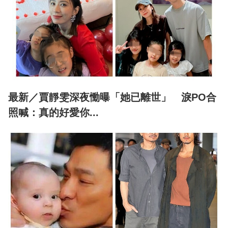
最新／賈靜雯深夜慟曝「她已離世」 淚PO合
照喊：真的好愛你...