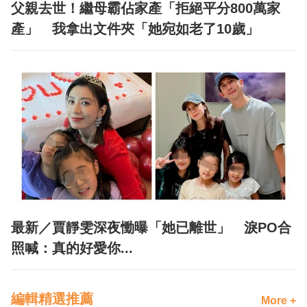
父親去世！繼母霸佔家產「拒絕平分800萬家
產」 我拿出文件夾「她宛如老了10歲」
最新／賈靜雯深夜慟曝「她已離世」 淚PO合
照喊：真的好愛你...
編輯精選推薦
More +