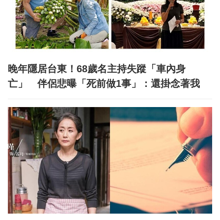
晚年隱居台東！68歲名主持失蹤「車內身
亡」 伴侶悲曝「死前做1事」：還掛念著我