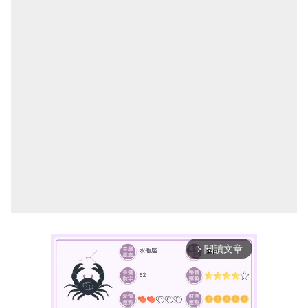
閱讀文章
arrow_forward_ios