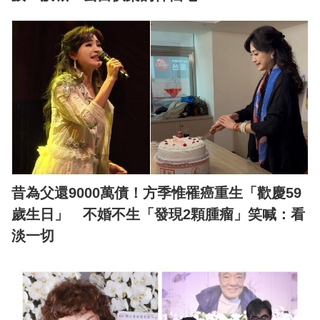
昔為父還9000萬債！方季惟罹癌重生「歡慶59
歲生日」 不婚不生「發現2顆腫瘤」笑喊：看
淡一切