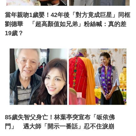
當年親吻1歲嬰！42年後「對方竟成巨星」同框
劉德華 「超高顏值如兄弟」粉絲喊：真的差
19歲？
85歲失智父身亡！林葉亭突宣布「皈依佛
門」 遇大師「開示一番話」忍不住淚崩