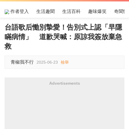
作者登入
生活趣聞
生活百科
趣味爆笑
奇聞怪
台語歌后慟別摯愛！告別式上認「早隱
瞞病情」 道歉哭喊：原諒我簽放棄急
救
青椒我不行
2025-06-23
檢舉
Advertisements