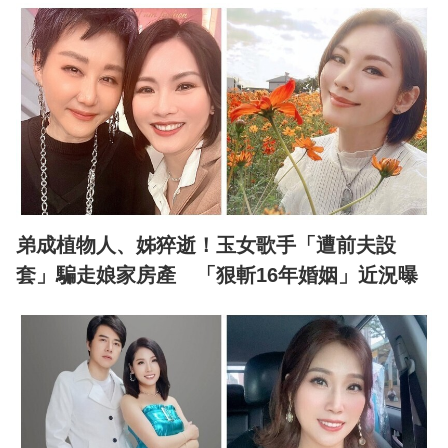
弟成植物人、姊猝逝！玉女歌手「遭前夫設
套」騙走娘家房產 「狠斬16年婚姻」近況曝