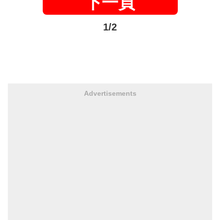
下一頁
1/2
Advertisements