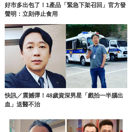
好市多出包了！1產品「緊急下架召回」官方發
聲明：立刻停止食用
快訊／震撼彈！48歲資深男星「戲拍一半腦出
血」送醫不治