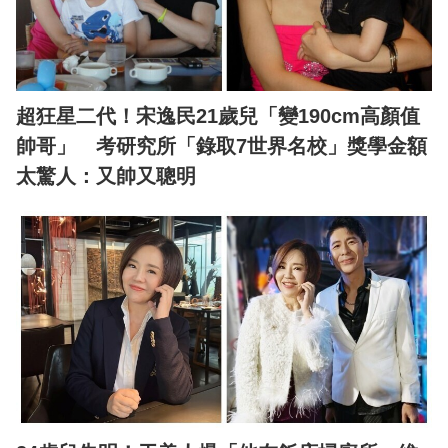
超狂星二代！宋逸民21歲兒「變190cm高顏值
帥哥」 考研究所「錄取7世界名校」獎學金額
太驚人：又帥又聰明