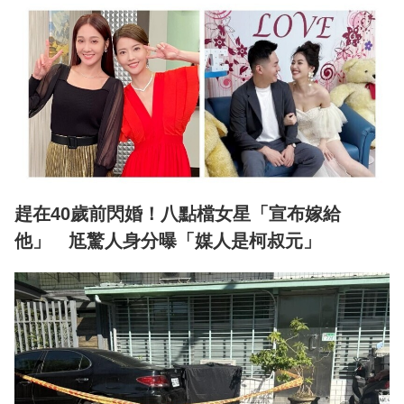
趕在40歲前閃婚！八點檔女星「宣布嫁給
他」 尪驚人身分曝「媒人是柯叔元」