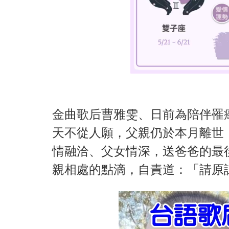
金曲歌后曹雅雯、日前為陪伴罹
天不從人願，父親仍於本月離世
情融洽、父女情深，送爸爸的最
親相處的點滴，自責道：「請原諒