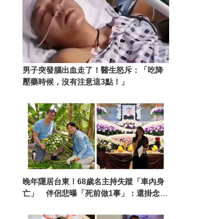
男子突發腦出血走了！醫生怒斥：「吃降
壓藥時候，沒有注意這3點！」
晚年隱居台東！68歲名主持失蹤「車內身
亡」 伴侶悲曝「死前做1事」：還掛念著
我