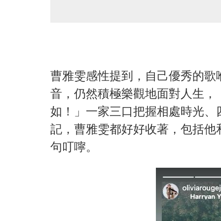
曹雅雯感性提到，自己優秀的歌
音，仍然積極樂觀地面對人生，
如！」一家三口把握相處時光、
記，曹雅雯都好好收著，包括他
句叮嚀。