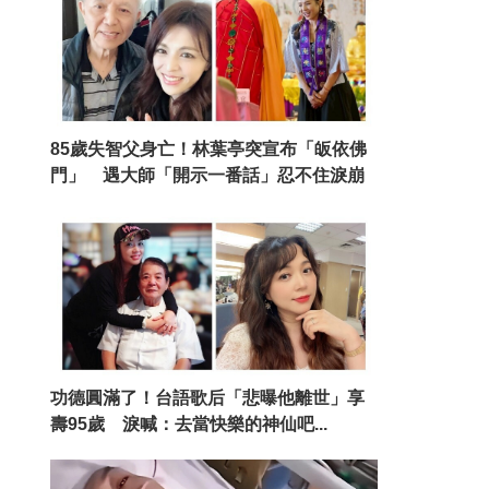
85歲失智父身亡！林葉亭突宣布「皈依佛
門」 遇大師「開示一番話」忍不住淚崩
功德圓滿了！台語歌后「悲曝他離世」享
壽95歲 淚喊：去當快樂的神仙吧...