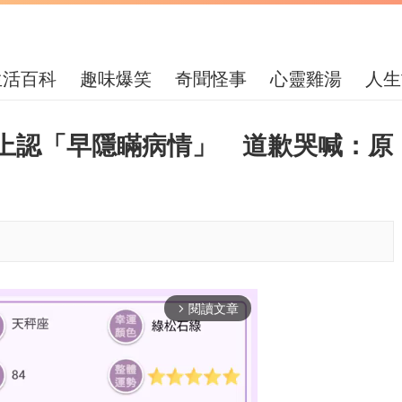
生活百科
趣味爆笑
奇聞怪事
心靈雞湯
人生
上認「早隱瞞病情」 道歉哭喊：原
閱讀文章
arrow_forward_ios