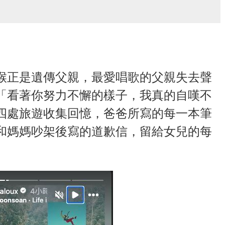
喉正是遺傳父親，最愛唱歌的父親失去聲
「看著你努力不懈的樣子，我真的自嘆不
四處旅遊收集回憶，爸爸所寫的每一本筆
和媽媽吵架後寫的道歉信，留給女兒的每