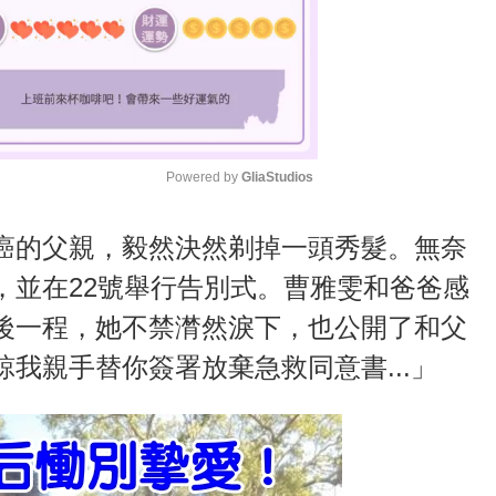
Powered by 
GliaStudios
M
癌的父親，毅然決然剃掉一頭秀髮。無奈
u
，並在22號舉行告別式。曹雅雯和爸爸感
t
後一程，她不禁潸然淚下，也公開了和父
e
我親手替你簽署放棄急救同意書...」