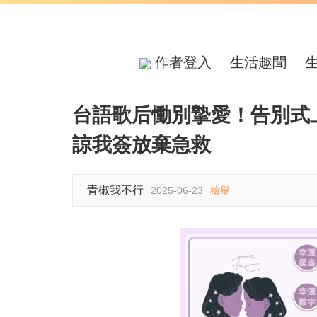
作者登入
生活趣聞
台語歌后慟別摯愛！告別式
諒我簽放棄急救
青椒我不行
2025-06-23
檢舉