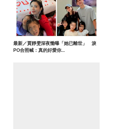
最新／賈靜雯深夜慟曝「她已離世」 淚
PO合照喊：真的好愛你...