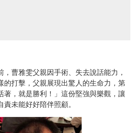
前，曹雅雯父親因手術、失去說話能力，
樣的打擊，父親展現出驚人的生命力，第
活著，就是勝利！」這份堅強與樂觀，讓
自責未能好好陪伴照顧。