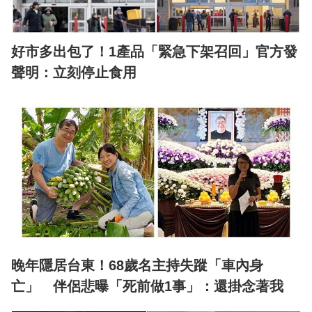
好市多出包了！1產品「緊急下架召回」官方發
聲明：立刻停止食用
晚年隱居台東！68歲名主持失蹤「車內身
亡」 伴侶悲曝「死前做1事」：還掛念著我