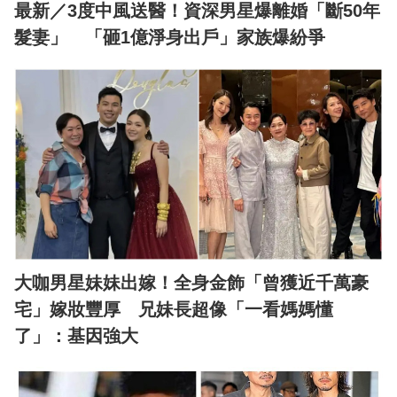
最新／3度中風送醫！資深男星爆離婚「斷50年
髮妻」 「砸1億淨身出戶」家族爆紛爭
大咖男星妹妹出嫁！全身金飾「曾獲近千萬豪
宅」嫁妝豐厚 兄妹長超像「一看媽媽懂
了」：基因強大