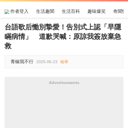
作者登入
生活趣聞
生活百科
趣味爆笑
奇聞怪
台語歌后慟別摯愛！告別式上認「早隱
瞞病情」 道歉哭喊：原諒我簽放棄急
救
青椒我不行
2025-06-23
檢舉
Advertisements