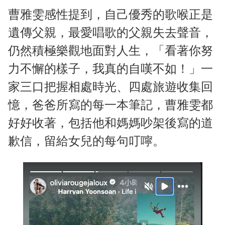
曹雅雯感性提到，自己優秀的歌喉正是
遺傳父親，最愛唱歌的父親失去聲音，
仍然積極樂觀地面對人生，「看著你努
力不懈的樣子，我真的自嘆不如！」一
家三口把握相處時光、四處旅遊收集回
憶，爸爸所寫的每一本筆記，曹雅雯都
好好收著，包括他和媽媽吵架後寫的道
歉信，留給女兒的每句叮嚀。