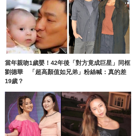
當年親吻1歲嬰！42年後「對方竟成巨星」同框
劉德華 「超高顏值如兄弟」粉絲喊：真的差
19歲？