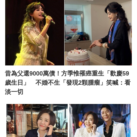
昔為父還9000萬債！方季惟罹癌重生「歡慶59
歲生日」 不婚不生「發現2顆腫瘤」笑喊：看
淡一切