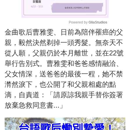
Powered by 
GliaStudios
金曲歌后曹雅雯、日前為陪伴罹癌的父
M
u
親，毅然決然剃掉一頭秀髮。無奈天不
t
從人願，父親仍於本月離世，並在22號
e
舉行告別式。曹雅雯和爸爸感情融洽、
父女情深，送爸爸的最後一程，她不禁
潸然淚下，也公開了和父親相處的點
滴，自責道：「請原諒我親手替你簽署
放棄急救同意書...」