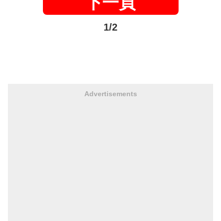
下一頁
1/2
Advertisements