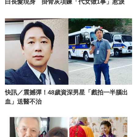
白長髮現身 掛骨灰項鍊「代女做1事」惹淚
快訊／震撼彈！48歲資深男星「戲拍一半腦出
血」送醫不治