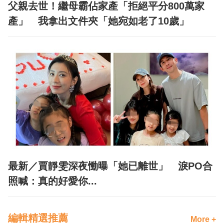
父親去世！繼母霸佔家產「拒絕平分800萬家
產」 我拿出文件夾「她宛如老了10歲」
最新／賈靜雯深夜慟曝「她已離世」 淚PO合
照喊：真的好愛你...
編輯精選推薦
More +