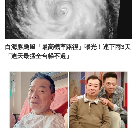
白海豚颱風「最高機率路徑」曝光！連下雨3天
「這天最猛全台躲不過」