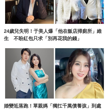
24歲兒失明！于美人爆「他在飯店掃廁所」維
生 不盼紅包只求「別再花我的錢」
婚變尪落跑！單親媽「獨扛千萬債養孩」到處