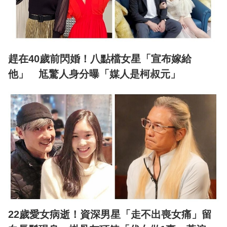
趕在40歲前閃婚！八點檔女星「宣布嫁給
他」 尪驚人身分曝「媒人是柯叔元」
22歲愛女病逝！資深男星「走不出喪女痛」留