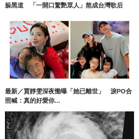
躲黑道 「一開口驚艷眾人」熬成台灣歌后
最新／賈靜雯深夜慟曝「她已離世」 淚PO合
照喊：真的好愛你...