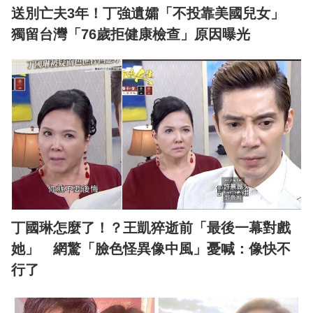
送別亡夫3年！丁強遺孀「不投靠美國兒女」
獨留台灣「76歲拒健康檢查」原因曝光
丁國琳怎麼了！？王凱猝逝前「最後一幕對戲
她」 網驚「臉色怪異像中風」憂喊：像快不
行了