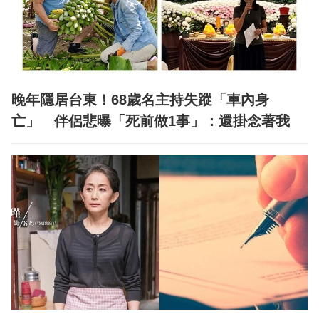
晚年隱居台東！68歲名主持失蹤「車內身
亡」 伴侶悲曝「死前做1事」：還掛念著我