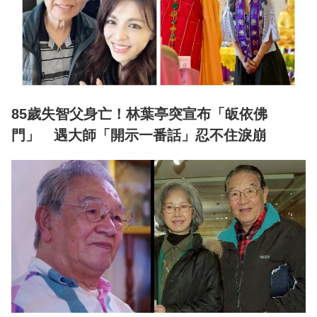
85歲失智父身亡！林葉亭突宣布「皈依佛
門」 遇大師「開示一番話」忍不住淚崩