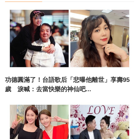
功德圓滿了！台語歌后「悲曝他離世」享壽95
歲 淚喊：去當快樂的神仙吧...