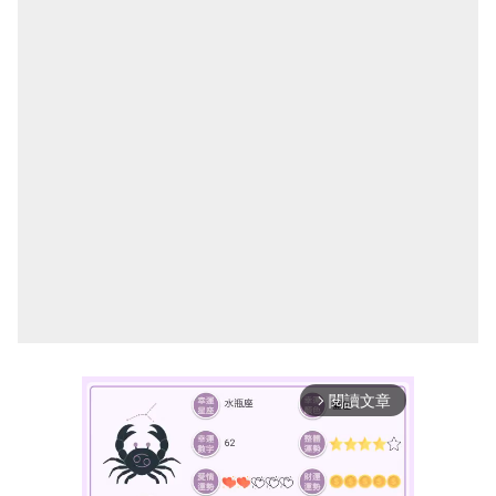
閱讀文章
arrow_forward_ios