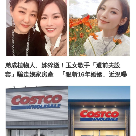
弟成植物人、姊猝逝！玉女歌手「遭前夫設
套」騙走娘家房產 「狠斬16年婚姻」近況曝