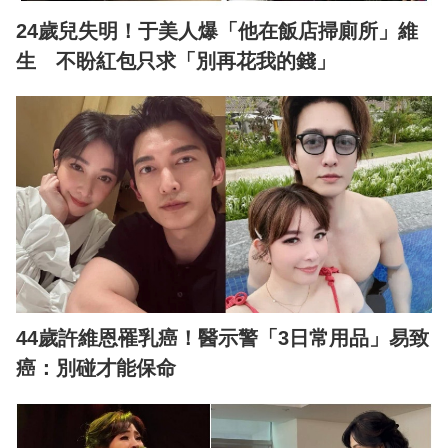
24歲兒失明！于美人爆「他在飯店掃廁所」維
生 不盼紅包只求「別再花我的錢」
44歲許維恩罹乳癌！醫示警「3日常用品」易致
癌：別碰才能保命