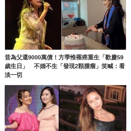
昔為父還9000萬債！方季惟罹癌重生「歡慶59
歲生日」 不婚不生「發現2顆腫瘤」笑喊：看
淡一切