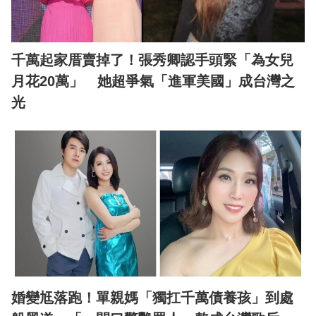
千萬起家厝賣掉了！張秀卿認手頭緊「為女兒
月花20萬」 她超爭氣「進軍美國」成台灣之
光
婚變尪落跑！單親媽「獨扛千萬債養孩」到處