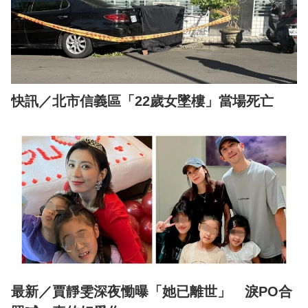
快訊／北市信義區「22歲女墜樓」當場死亡
最新／賈靜雯深夜慟曝「她已離世」 淚PO合