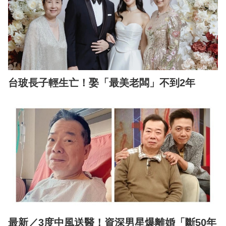
台玻長子輕生亡！娶「最美老闆」不到2年
最新／3度中風送醫！資深男星爆離婚「斷50年