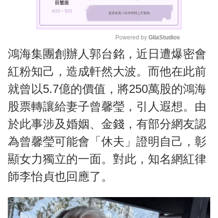
Powered by 
GliaStudios
鴻海集團創辦人郭台銘，近日遭爆密會
M
u
紅粉知己，造成軒然大波。而他在此前
t
就曾以5.7億的價值，將250萬股的鴻海
e
股票轉讓給妻子曾馨瑩，引人遐想。由
於此事涉及婚姻、金錢，有部分網友認
為曾馨瑩可能會「休夫」證明自己，彰
顯女力獨立的一面。對此，知名網紅律
師李怡貞也回應了。