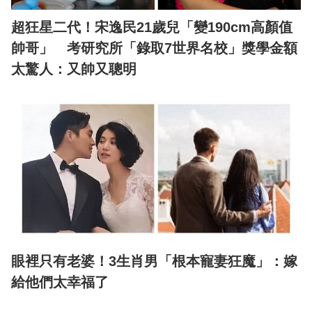
超狂星二代！宋逸民21歲兒「變190cm高顏值
帥哥」 考研究所「錄取7世界名校」獎學金額
太驚人：又帥又聰明
眼裡只有老婆！3生肖男「根本寵妻狂魔」：嫁
給他們太幸福了