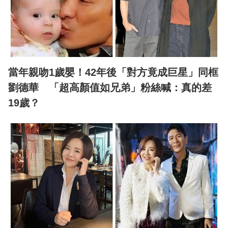
當年親吻1歲嬰！42年後「對方竟成巨星」同框
劉德華 「超高顏值如兄弟」粉絲喊：真的差
19歲？