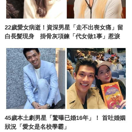
22歲愛女病逝！資深男星「走不出喪女痛」留
白長髮現身 掛骨灰項鍊「代女做1事」惹淚
45歲本土劇男星「驚曝已婚16年」！ 首吐婚姻
狀況「愛女是名校學霸」