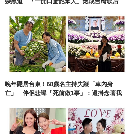
躲黑道 「一開口驚艷眾人」熬成台灣歌后
晚年隱居台東！68歲名主持失蹤「車內身
亡」 伴侶悲曝「死前做1事」：還掛念著我