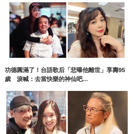
功德圓滿了！台語歌后「悲曝他離世」享壽95
歲 淚喊：去當快樂的神仙吧...