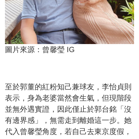
圖片來源：曾馨瑩 IG
至於郭董的紅粉知己兼球友，李怡貞則
表示，身為老婆當然會生氣，但現階段
並無外遇實證，因此僅止於郭台銘「沒
有邊界感」，無需走到離婚這一步。她
代入曾馨瑩角度，若自己去東京度假，