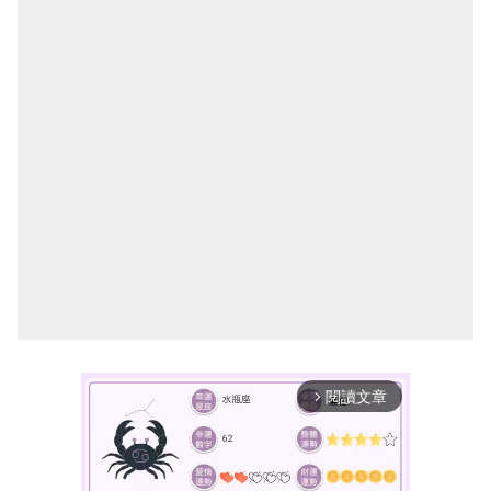
閱讀文章
arrow_forward_ios