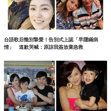
台語歌后慟別摯愛！告別式上認「早隱瞞病
情」 道歉哭喊：原諒我簽放棄急救