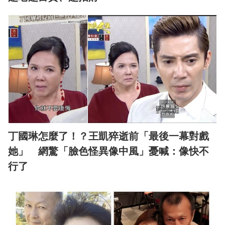
丁國琳怎麼了！？王凱猝逝前「最後一幕對戲
她」 網驚「臉色怪異像中風」憂喊：像快不
行了