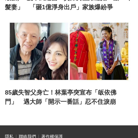
髮妻」 「砸1億淨身出戶」家族爆紛爭
85歲失智父身亡！林葉亭突宣布「皈依佛
門」 遇大師「開示一番話」忍不住淚崩
隱私
聯絡我們
著作權保護