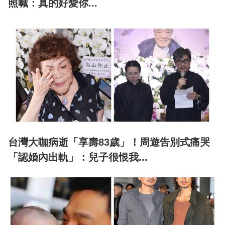
照喊：真的好愛你...
台灣大咖病逝「享壽83歲」！周遊告別式痛哭
「認婚內出軌」：兒子很恨我...