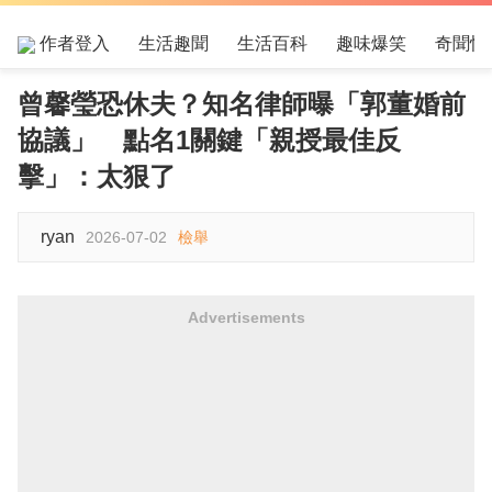
作者登入
生活趣聞
生活百科
趣味爆笑
奇聞怪
曾馨瑩恐休夫？知名律師曝「郭董婚前
協議」 點名1關鍵「親授最佳反
擊」：太狠了
ryan
2026-07-02
檢舉
Advertisements