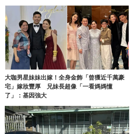
大咖男星妹妹出嫁！全身金飾「曾獲近千萬豪
宅」嫁妝豐厚 兄妹長超像「一看媽媽懂
了」：基因強大