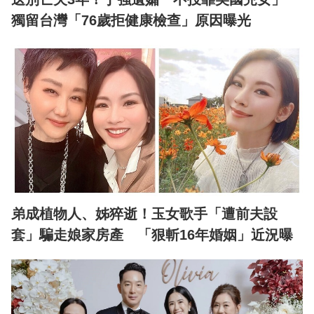
獨留台灣「76歲拒健康檢查」原因曝光
弟成植物人、姊猝逝！玉女歌手「遭前夫設
套」騙走娘家房產 「狠斬16年婚姻」近況曝