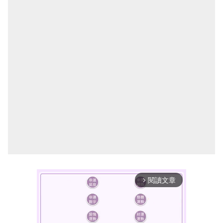
閱讀文章
arrow_forward_ios