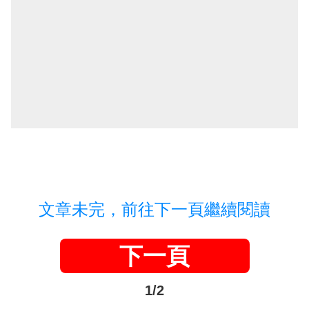
文章未完，前往下一頁繼續閱讀
下一頁
1/2