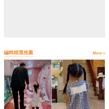
編輯精選推薦
More +