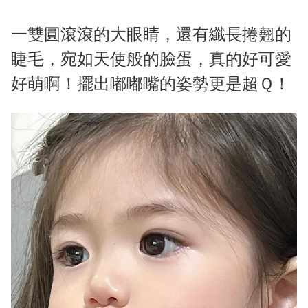
一雙圓滾滾的大眼睛，還有纖長捲翹的
睫毛，宛如天使般的臉蛋，真的好可愛
好萌啊！擺出嘟嘟嘴的姿勢更是超Ｑ！