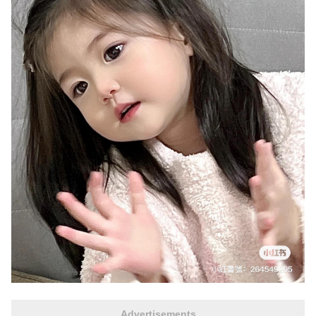
Advertisements