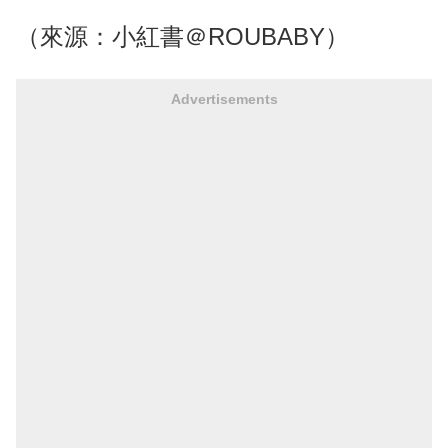
（來源：小紅書＠ROUBABY）
Advertisements