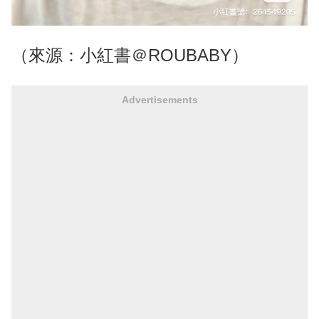
（來源：小紅書＠ROUBABY）
Advertisements