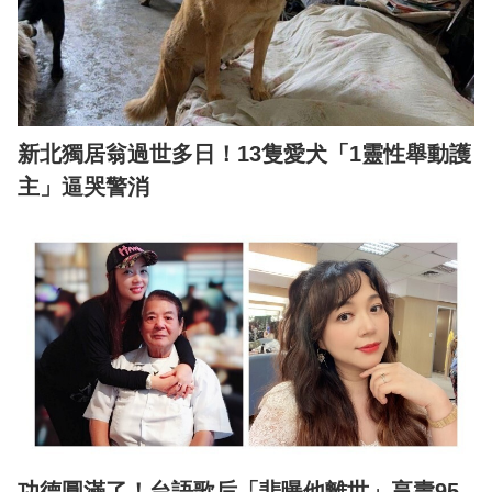
新北獨居翁過世多日！13隻愛犬「1靈性舉動護
主」逼哭警消
功德圓滿了！台語歌后「悲曝他離世」享壽95