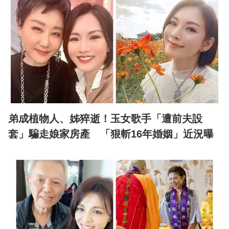
弟成植物人、姊猝逝！玉女歌手「遭前夫設
套」騙走娘家房產 「狠斬16年婚姻」近況曝