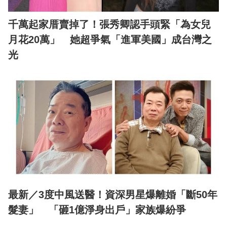
千萬起家厝賣掉了！張秀卿認手頭緊「為女兒
月花20萬」 她超爭氣「進軍美國」成台灣之
光
最新／3度中風送醫！資深男星爆離婚「斷50年
髮妻」 「砸1億淨身出戶」家族爆紛爭