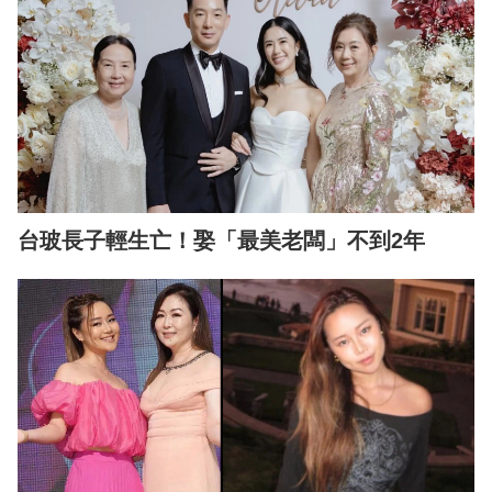
台玻長子輕生亡！娶「最美老闆」不到2年