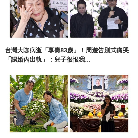
台灣大咖病逝「享壽83歲」！周遊告別式痛哭
「認婚內出軌」：兒子很恨我...