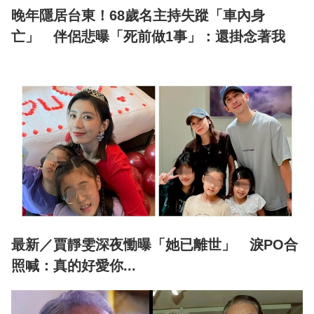
晚年隱居台東！68歲名主持失蹤「車內身
亡」 伴侶悲曝「死前做1事」：還掛念著我
最新／賈靜雯深夜慟曝「她已離世」 淚PO合
照喊：真的好愛你...