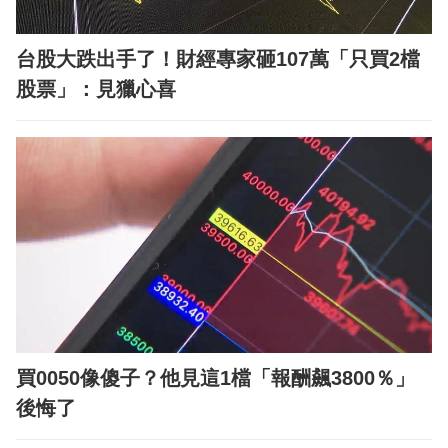
台股大跌出手了！財經專家砸107萬「只買2檔
股票」：見獵心喜
買0050像傻子？他見這1檔「報酬飆3800％」
後悔了