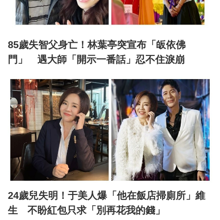
85歲失智父身亡！林葉亭突宣布「皈依佛
門」 遇大師「開示一番話」忍不住淚崩
24歲兒失明！于美人爆「他在飯店掃廁所」維
生 不盼紅包只求「別再花我的錢」