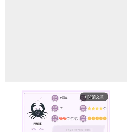
閱讀文章
arrow_forward_ios