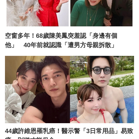
空窗多年！68歲陳美鳳突羞認「身邊有個
他」 40年前就認識「遭男方母親拆散」
44歲許維恩罹乳癌！醫示警「3日常用品」易致