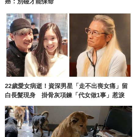
癌：別碰才能保命
22歲愛女病逝！資深男星「走不出喪女痛」留
白長髮現身 掛骨灰項鍊「代女做1事」惹淚