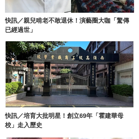
快訊／親兒啃老不敢退休！演藝圈大咖「驚傳
已經過世」
快訊／培育大批明星！創立69年「霍建華母
校」走入歷史