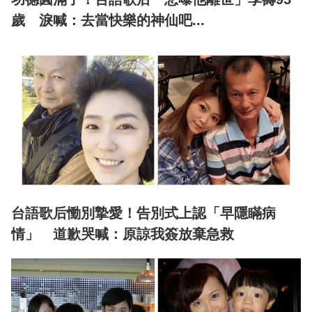
歲 淚喊：去當快樂的神仙吧...
台語歌后慟別摯愛！告別式上認「早隱瞞病
情」 道歉哭喊：原諒我簽放棄急救