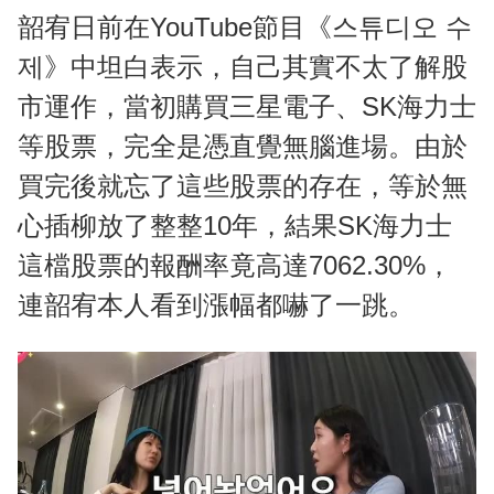
韶宥日前在YouTube節目《스튜디오 수
제》中坦白表示，自己其實不太了解股
市運作，當初購買三星電子、SK海力士
等股票，完全是憑直覺無腦進場。由於
買完後就忘了這些股票的存在，等於無
心插柳放了整整10年，結果SK海力士
這檔股票的報酬率竟高達7062.30%，
連韶宥本人看到漲幅都嚇了一跳。