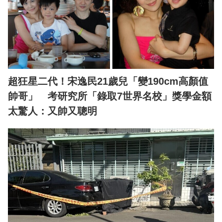
超狂星二代！宋逸民21歲兒「變190cm高顏值
帥哥」 考研究所「錄取7世界名校」獎學金額
太驚人：又帥又聰明