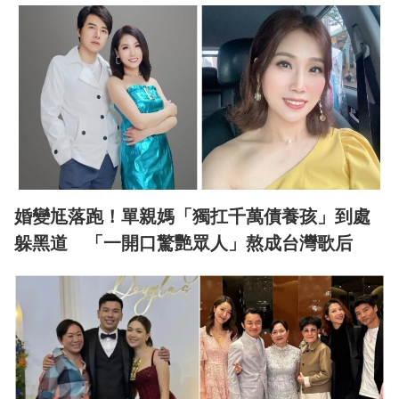
婚變尪落跑！單親媽「獨扛千萬債養孩」到處
躲黑道 「一開口驚艷眾人」熬成台灣歌后