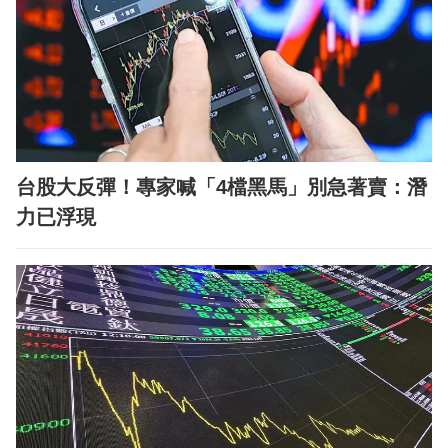
台股大反彈！專家喊「4檔黑馬」別急著賣：潛
力已浮現