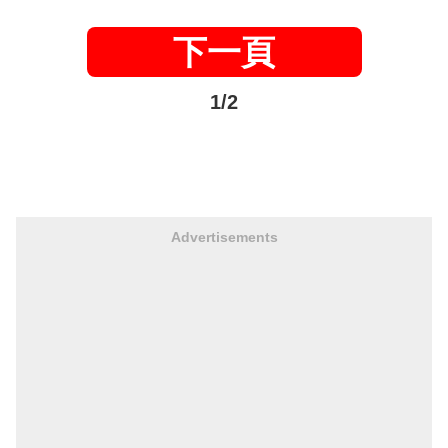
下一頁
1/2
Advertisements