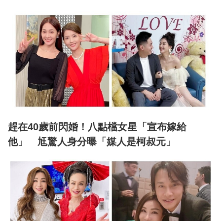
趕在40歲前閃婚！八點檔女星「宣布嫁給
他」 尪驚人身分曝「媒人是柯叔元」