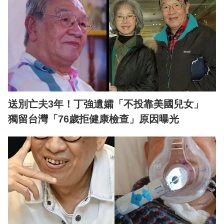
送別亡夫3年！丁強遺孀「不投靠美國兒女」
獨留台灣「76歲拒健康檢查」原因曝光