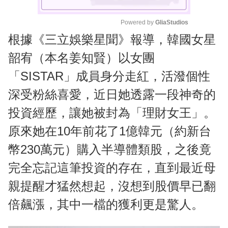
Powered by 
GliaStudios
根據《三立娛樂星聞》報導，韓國女星
M
u
韶宥（本名姜知賢）以女團
t
「SISTAR」成員身分走紅，活潑個性
e
深受粉絲喜愛，近日她透露一段神奇的
投資經歷，讓她被封為「理財女王」。
原來她在10年前花了1億韓元（約新台
幣230萬元）購入半導體類股，之後竟
完全忘記這筆投資的存在，直到最近母
親提醒才猛然想起，沒想到股價早已翻
倍飆漲，其中一檔的獲利更是驚人。