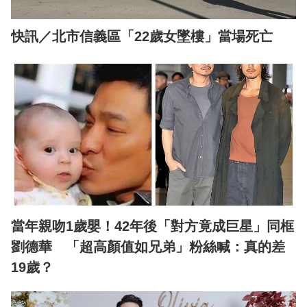
快訊／北市信義區「22歲女墜樓」當場死亡
當年親吻1歲嬰！42年後「對方竟成巨星」同框
劉德華 「超高顏值如兄弟」粉絲喊：真的差
19歲？