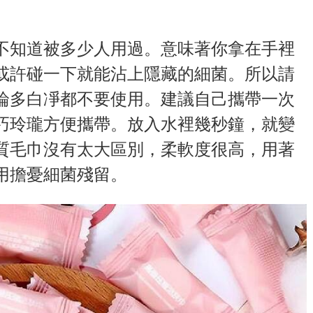
不知道被多少人用過。意味著你拿在手裡
或許碰一下就能沾上隱藏的細菌。所以請
論多白凈都不要使用。建議自己攜帶一次
巧玲瓏方便攜帶。放入水裡幾秒鐘，就變
質毛巾沒有太大區別，柔軟度很高，用著
用擔憂細菌殘留。