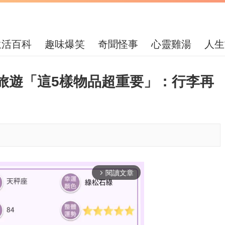
生活百科
趣味爆笑
奇聞怪事
心靈雞湯
人生
旅遊「這5樣物品超重要」：行李再
閱讀文章
arrow_forward_ios