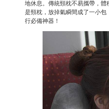
地休息。傳統頸枕不易攜帶，體
是頸枕，放掉氣瞬間成了一小包
行必備神器！