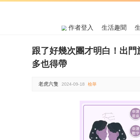
作者登入
生活趣聞
跟了好幾次團才明白！出門
多也得帶
老虎六隻
2024-09-18
檢舉