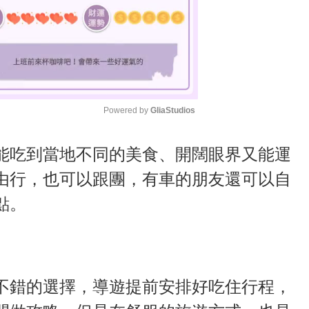
Powered by 
GliaStudios
M
能吃到當地不同的美食、開闊眼界又能運
u
由行，也可以跟團，有車的朋友還可以自
t
點。
e
不錯的選擇，導遊提前安排好吃住行程，