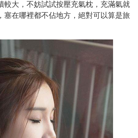
積較大，不妨試試按壓充氣枕，充滿氣就
，塞在哪裡都不佔地方，絕對可以算是旅