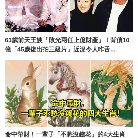
63歲前天王嫂「敗光兩任上億財產」！背債10
億「45歲復出拍三級片」近況令人咋舌...
命中帶財！一輩子「不愁沒錢花」的4大生肖