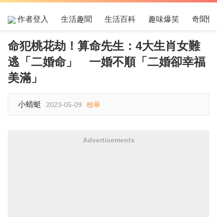
作者登入
生活趣聞
生活百科
趣味爆笑
奇聞怪
命犯桃花劫！算命先生：4大生肖女難
逃「二婚命」 一婚不順「二婚卻幸福
美滿」
小蜻蜓
2023-05-09
檢舉
Advertisements