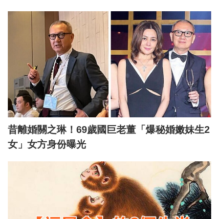
昔離婚關之琳！69歲國巨老董「爆秘婚嫩妹生2
女」女方身份曝光