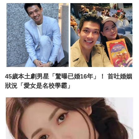
45歲本土劇男星「驚曝已婚16年」！ 首吐婚姻
狀況「愛女是名校學霸」