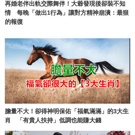
再婚老伴出軌交際舞伴！大爺發現後卻裝不知
情 每晚「做出1行為」讓對方精神崩潰：最狠
的報復
膽量不大！卻得神明保佑「福氣滿滿」的3大生
肖 「有貴人扶持」低調也能賺大錢