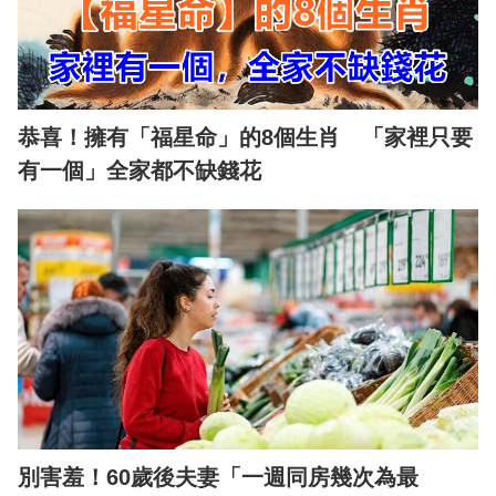
恭喜！擁有「福星命」的8個生肖 「家裡只要
有一個」全家都不缺錢花
別害羞！60歲後夫妻「一週同房幾次為最