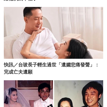
快訊／台玻長子輕生過世「遺孀悲痛發聲」：
完成亡夫遺願