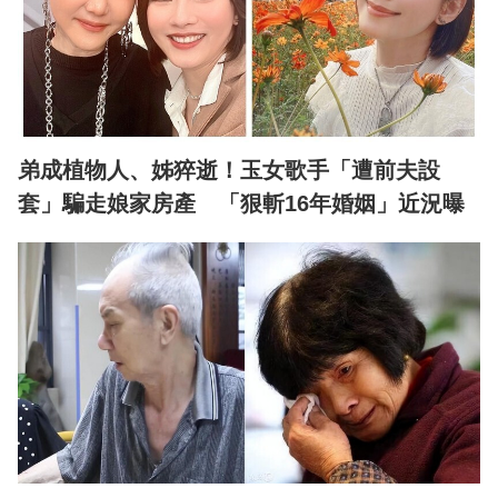
弟成植物人、姊猝逝！玉女歌手「遭前夫設
套」騙走娘家房產 「狠斬16年婚姻」近況曝