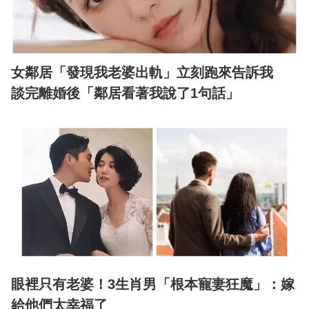
女鄰居「發現我老婆出軌」立刻跑來告訴我
談完離婚後「鄰居看著我說了1句話」
眼裡只有老婆！3生肖男「根本寵妻狂魔」：嫁
給他們太幸福了