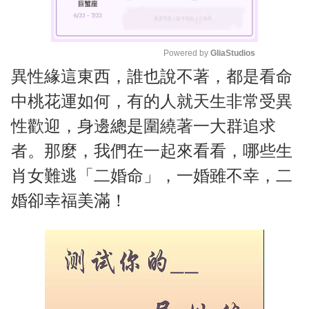
Powered by 
GliaStudios
異性緣這東西，誰也說不著，都是看命
M
u
中桃花運如何，有的人就天生非常受異
t
性歡迎，身邊總是圍繞著一大群追求
e
者。那麼，我們在一起來看看，哪些生
肖女難逃「二婚命」，一婚雖不幸，二
婚卻幸福美滿！