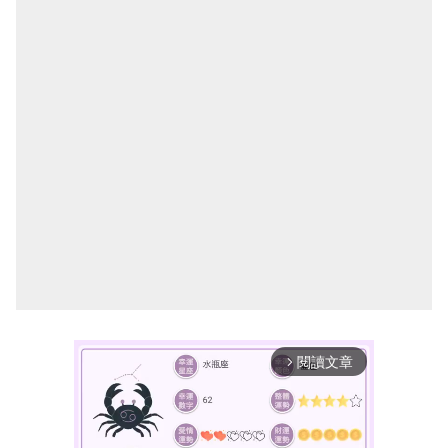
閱讀文章
arrow_forward_ios