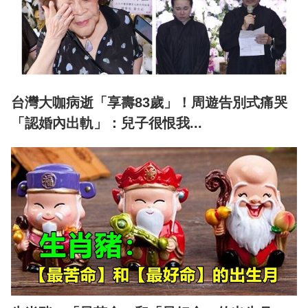
台灣大咖病逝「享壽83歲」！周遊告別式痛哭
「認婚內出軌」：兒子很恨我...