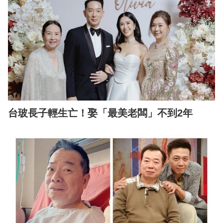
台玻長子輕生亡！娶「最美老闆」不到2年