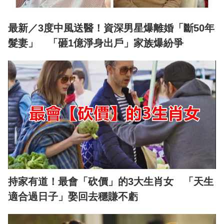
最新／3度中風送醫！資深男星爆離婚「斷50年
髮妻」 「砸1億淨身出戶」家族爆紛爭
持家有道！最會「砍價」的3大生肖女 「天生
適合過日子」娶回去穩賺不虧