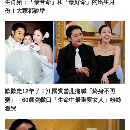
生肖豬：「最苦命」和「最好命」的出生月
份！大家都說準
歡歡走12年了！江國賓曾悲痛喊「終身不再
娶」 60歲突鬆口「生命中最重要女人」粉絲
看哭