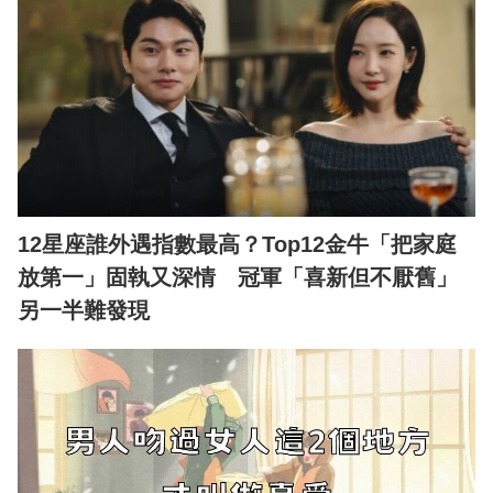
12星座誰外遇指數最高？Top12金牛「把家庭
放第一」固執又深情 冠軍「喜新但不厭舊」
另一半難發現