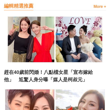
編輯精選推薦
More +
趕在40歲前閃婚！八點檔女星「宣布嫁給
他」 尪驚人身分曝「媒人是柯叔元」