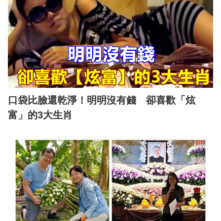
口袋比臉還乾淨！明明沒有錢 卻喜歡「炫
富」的3大生肖