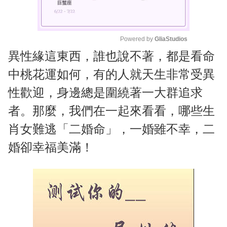
Powered by 
GliaStudios
異性緣這東西，誰也說不著，都是看命
M
u
中桃花運如何，有的人就天生非常受異
t
性歡迎，身邊總是圍繞著一大群追求
e
者。那麼，我們在一起來看看，哪些生
肖女難逃「二婚命」，一婚雖不幸，二
婚卻幸福美滿！