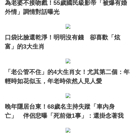
為老婆不接吻戲！55歲國民級影帝「被爆有婚
外情」調情對話曝光
口袋比臉還乾淨！明明沒有錢 卻喜歡「炫
富」的3大生肖
「老公管不住」的4大生肖女！尤其第二個：年
輕時如花似玉，年老時依然人見人愛
晚年隱居台東！68歲名主持失蹤「車內身
亡」 伴侶悲曝「死前做1事」：還掛念著我