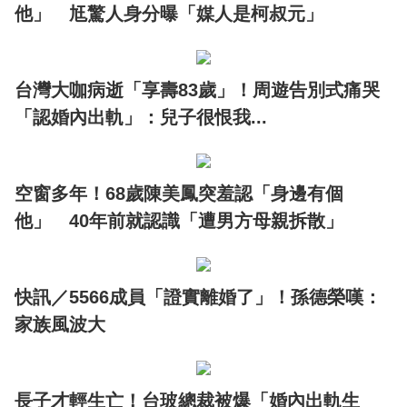
他」 尪驚人身分曝「媒人是柯叔元」
台灣大咖病逝「享壽83歲」！周遊告別式痛哭
「認婚內出軌」：兒子很恨我...
空窗多年！68歲陳美鳳突羞認「身邊有個
他」 40年前就認識「遭男方母親拆散」
快訊／5566成員「證實離婚了」！孫德榮嘆：
家族風波大
長子才輕生亡！台玻總裁被爆「婚內出軌生