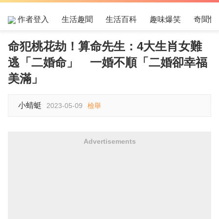
作者登入
生活趣聞
生活百科
趣味爆笑
奇聞怪
命犯桃花劫！算命先生：4大生肖女難
逃「二婚命」 一婚不順「二婚卻幸福
美滿」
小蜻蜓
2023-05-09
檢舉
Advertisements