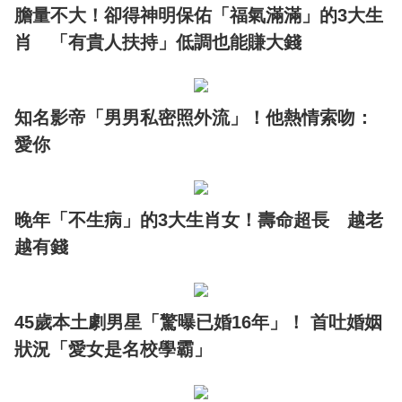
膽量不大！卻得神明保佑「福氣滿滿」的3大生
肖 「有貴人扶持」低調也能賺大錢
知名影帝「男男私密照外流」！他熱情索吻：
愛你
晚年「不生病」的3大生肖女！壽命超長 越老
越有錢
45歲本土劇男星「驚曝已婚16年」！ 首吐婚姻
狀況「愛女是名校學霸」