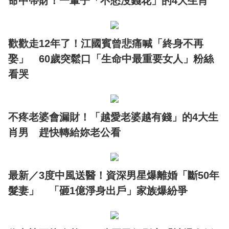
命中帶財！一輩子「不愁沒錢花」的4大生肖
歡歡走12年了！江國賓曾悲痛喊「終身不再
娶」 60歲突鬆口「生命中最重要女人」粉絲
看哭
不疼老婆會漏財！「越愛老婆越有錢」的4大生
肖男 趕快轉給妳老公看
最新／3度中風送醫！資深男星爆離婚「斷50年
髮妻」 「砸1億淨身出戶」家族爆紛爭