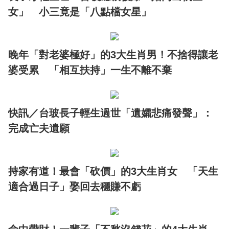
女」 小三竟是「八點檔女星」
晚年「對老婆極好」的3大生肖男！不捨得讓老
婆受累 「相互扶持」一生不離不棄
快訊／台玻長子輕生過世「遺孀悲痛發聲」：
完成亡夫遺願
持家有道！最會「砍價」的3大生肖女 「天生
適合過日子」娶回去穩賺不虧