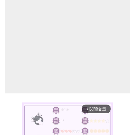
閱讀文章
arrow_forward_ios