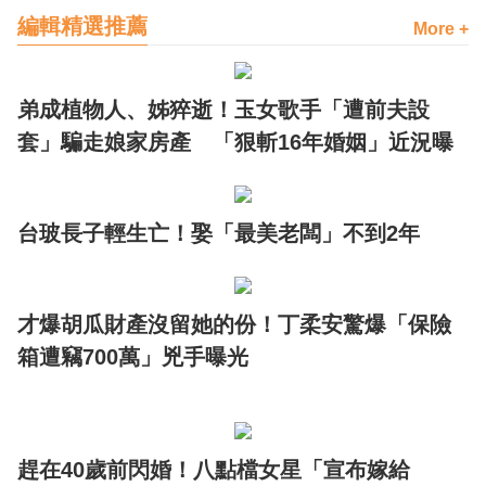
編輯精選推薦
More +
弟成植物人、姊猝逝！玉女歌手「遭前夫設
套」騙走娘家房產 「狠斬16年婚姻」近況曝
台玻長子輕生亡！娶「最美老闆」不到2年
才爆胡瓜財產沒留她的份！丁柔安驚爆「保險
箱遭竊700萬」兇手曝光
趕在40歲前閃婚！八點檔女星「宣布嫁給