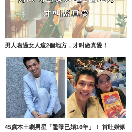
男人吻過女人這2個地方，才叫做真愛！
45歲本土劇男星「驚曝已婚16年」！ 首吐婚姻