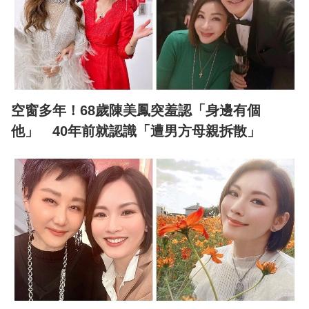
空窗多年！68歲陳美鳳突羞認「身邊有個
他」 40年前就認識「遭男方母親拆散」