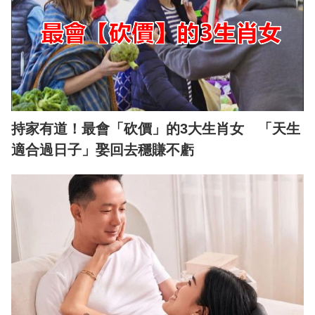
持家有道！最會「砍價」的3大生肖女 「天生
適合過日子」娶回去穩賺不虧