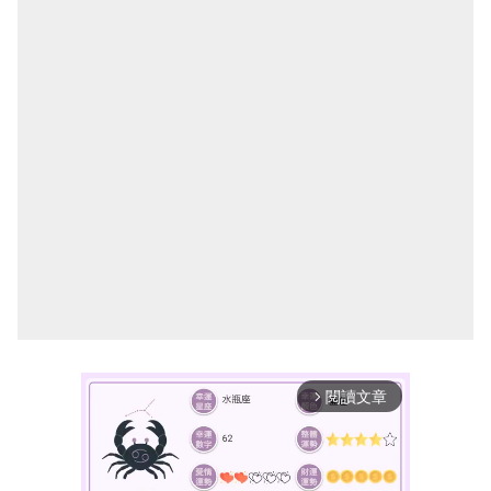
閱讀文章
arrow_forward_ios