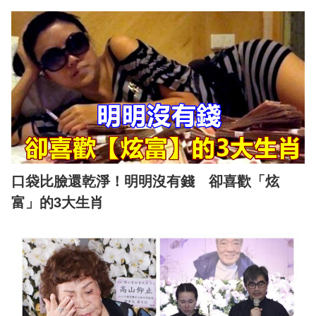
口袋比臉還乾淨！明明沒有錢 卻喜歡「炫
富」的3大生肖