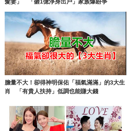
髮妻」 「砸1億淨身出戶」家族爆紛爭
膽量不大！卻得神明保佑「福氣滿滿」的3大生
肖 「有貴人扶持」低調也能賺大錢