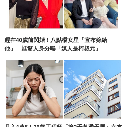
趕在40歲前閃婚！八點檔女星「宣布嫁給
他」 尪驚人身分曝「媒人是柯叔元」
月入4萬5！26歲工程師「擁2千萬透天厝」女友