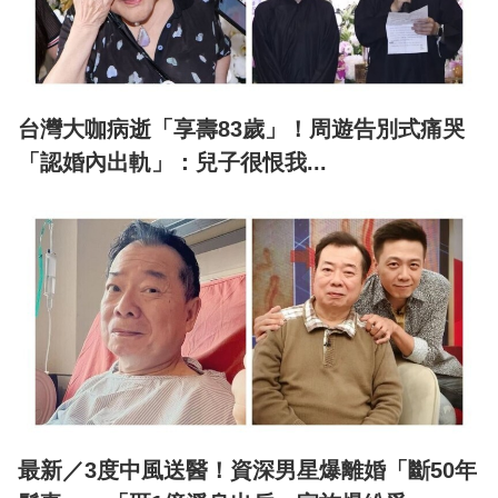
台灣大咖病逝「享壽83歲」！周遊告別式痛哭
「認婚內出軌」：兒子很恨我...
最新／3度中風送醫！資深男星爆離婚「斷50年