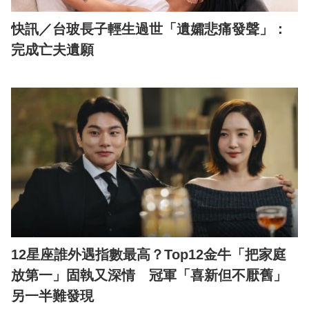
快訊／台玻長子輕生過世「遺孀悲痛發聲」：
完成亡夫遺願
12星座誰外遇指數最高？Top12金牛「把家庭
放第一」固執又深情 冠軍「喜新但不厭舊」
另一半難發現