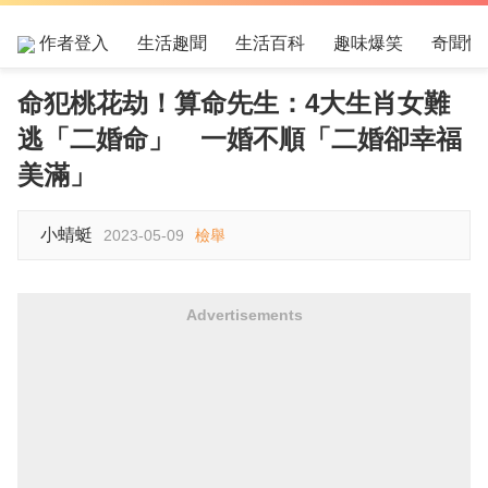
作者登入
生活趣聞
生活百科
趣味爆笑
奇聞怪
命犯桃花劫！算命先生：4大生肖女難
逃「二婚命」 一婚不順「二婚卻幸福
美滿」
小蜻蜓
2023-05-09
檢舉
Advertisements