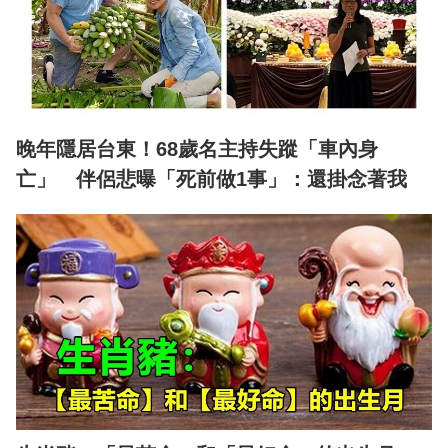
晚年隱居台東！68歲名主持失蹤「車內身
亡」 伴侶悲曝「死前做1事」：還掛念著我