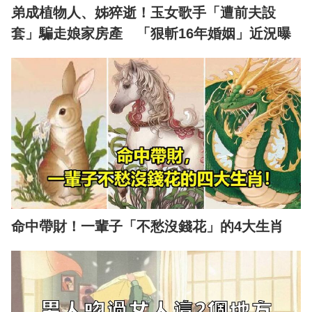
弟成植物人、姊猝逝！玉女歌手「遭前夫設
套」騙走娘家房產 「狠斬16年婚姻」近況曝
命中帶財！一輩子「不愁沒錢花」的4大生肖