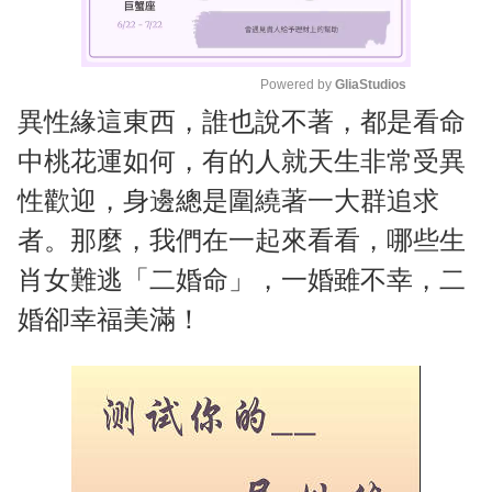
Powered by 
GliaStudios
異性緣這東西，誰也說不著，都是看命
M
u
中桃花運如何，有的人就天生非常受異
t
性歡迎，身邊總是圍繞著一大群追求
e
者。那麼，我們在一起來看看，哪些生
肖女難逃「二婚命」，一婚雖不幸，二
婚卻幸福美滿！