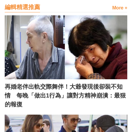
編輯精選推薦
More +
再婚老伴出軌交際舞伴！大爺發現後卻裝不知
情 每晚「做出1行為」讓對方精神崩潰：最狠
的報復