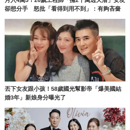
卻想分手 怒批「看得到用不到」：有夠吝嗇
丟下女友跟小孩！58歲國光幫影帝「爆美國結
婚3年」新娘身分曝光了