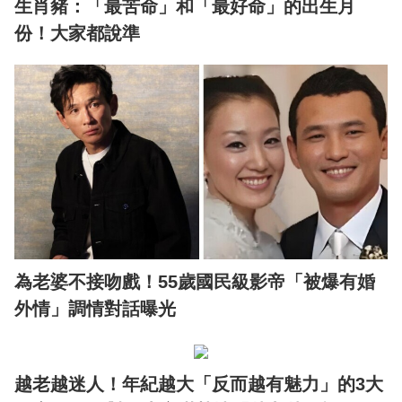
生肖豬：「最苦命」和「最好命」的出生月
份！大家都說準
為老婆不接吻戲！55歲國民級影帝「被爆有婚
外情」調情對話曝光
越老越迷人！年紀越大「反而越有魅力」的3大