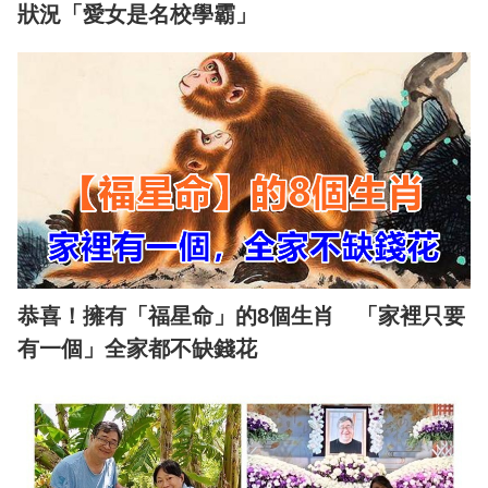
狀況「愛女是名校學霸」
恭喜！擁有「福星命」的8個生肖 「家裡只要
有一個」全家都不缺錢花