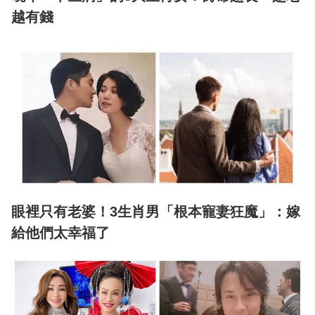
越有錢
眼裡只有老婆！3生肖男「根本寵妻狂魔」：嫁
給他們太幸福了