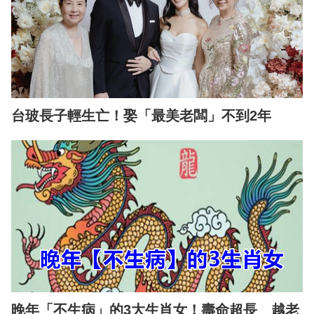
台玻長子輕生亡！娶「最美老闆」不到2年
晚年「不生病」的3大生肖女！壽命超長 越老