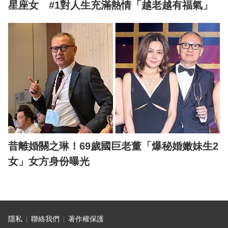
星座女 #1對人生充滿熱情「越老越有福氣」
昔離婚關之琳！69歲國巨老董「爆秘婚嫩妹生2
女」女方身份曝光
隱私
聯絡我們
著作權保護