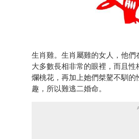
生肖雞。生肖屬雞的女人，他們
大多數長相非常的眼裡，而且性
爛桃花，再加上她們桀驁不馴的
趣，所以難逃二婚命。