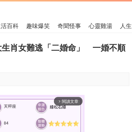
生活百科
趣味爆笑
奇聞怪事
心靈雞湯
人生
大生肖女難逃「二婚命」 一婚不順
閱讀文章
arrow_forward_ios