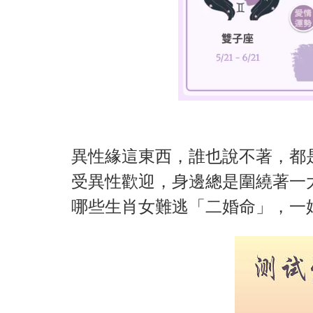
異性緣這東西，誰也說不著，都
受異性歡迎，身邊總是圍繞著一
哪些生肖女難逃「二婚命」，一