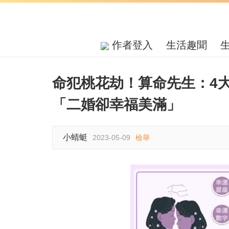
作者登入
生活趣聞
命犯桃花劫！算命先生：4
「二婚卻幸福美滿」
小蜻蜓
2023-05-09
檢舉