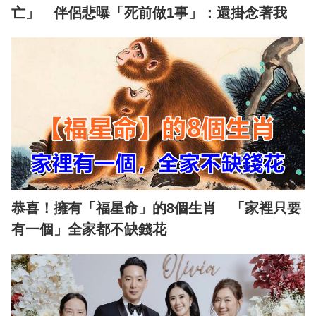
亡」 伴侶悲曝「死前做1事」：還掛念著我
恭喜！擁有「福星命」的8個生肖 「家裡只要
有一個」全家都不缺錢花