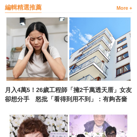
編輯精選推薦
More +
月入4萬5！26歲工程師「擁2千萬透天厝」女友
卻想分手 怒批「看得到用不到」：有夠吝嗇