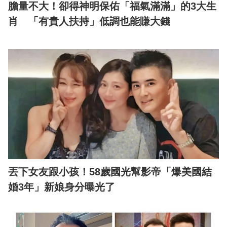
膽量不大！卻得神明保佑「福氣滿滿」的3大生
肖 「有貴人扶持」低調也能賺大錢
丟下女友跟小孩！58歲國光幫影帝「爆美國結
婚3年」新娘身分曝光了