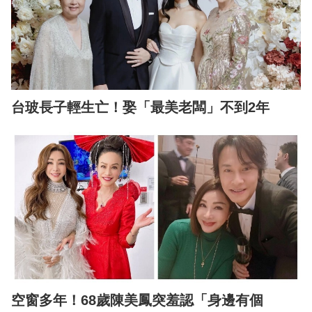
台玻長子輕生亡！娶「最美老闆」不到2年
空窗多年！68歲陳美鳳突羞認「身邊有個