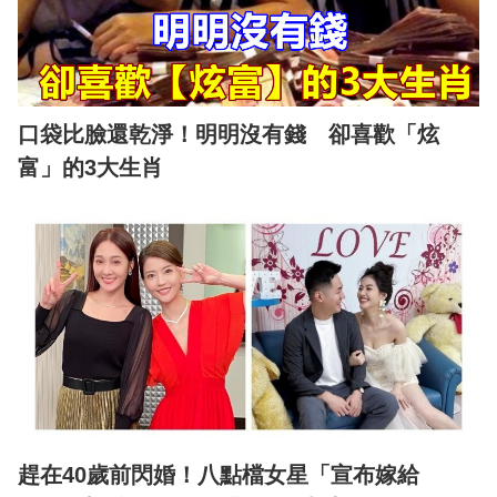
口袋比臉還乾淨！明明沒有錢 卻喜歡「炫
富」的3大生肖
趕在40歲前閃婚！八點檔女星「宣布嫁給