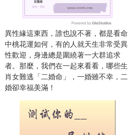
Powered by 
GliaStudios
異性緣這東西，誰也說不著，都是看命
M
u
中桃花運如何，有的人就天生非常受異
t
性歡迎，身邊總是圍繞著一大群追求
e
者。那麼，我們在一起來看看，哪些生
肖女難逃「二婚命」，一婚雖不幸，二
婚卻幸福美滿！