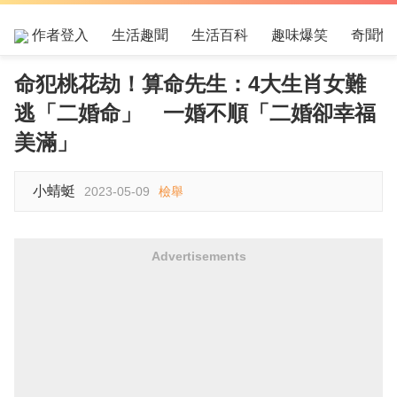
作者登入
生活趣聞
生活百科
趣味爆笑
奇聞怪
命犯桃花劫！算命先生：4大生肖女難
逃「二婚命」 一婚不順「二婚卻幸福
美滿」
小蜻蜓
2023-05-09
檢舉
Advertisements