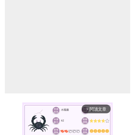
閱讀文章
arrow_forward_ios