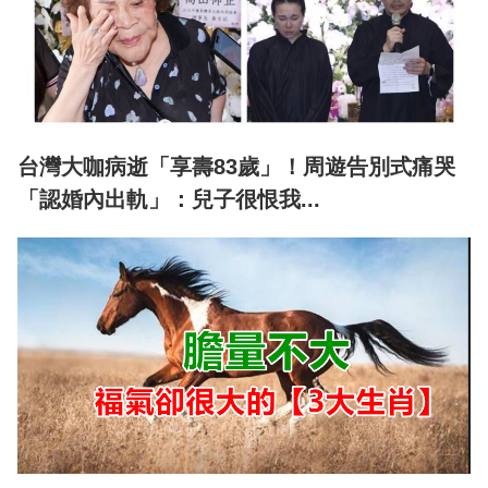
台灣大咖病逝「享壽83歲」！周遊告別式痛哭
「認婚內出軌」：兒子很恨我...