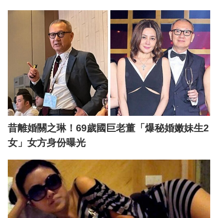
昔離婚關之琳！69歲國巨老董「爆秘婚嫩妹生2
女」女方身份曝光