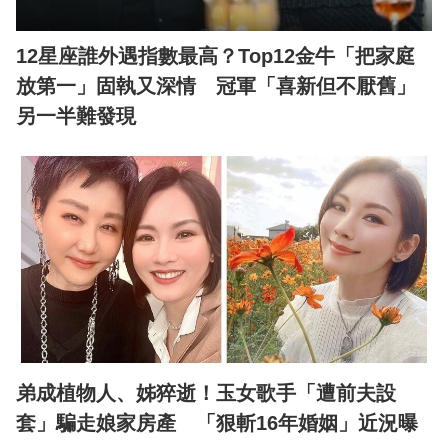
12星座誰外遇指數最高？Top12金牛「把家庭
放第一」固執又深情 冠軍「喜新但不厭舊」
另一半難發現
弟成植物人、姊猝逝！玉女歌手「遭前夫設
套」騙走娘家房產 「狠斬16年婚姻」近況曝