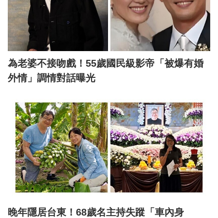
為老婆不接吻戲！55歲國民級影帝「被爆有婚
外情」調情對話曝光
晚年隱居台東！68歲名主持失蹤「車內身