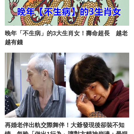
晚年「不生病」的3大生肖女！壽命超長 越老
越有錢
再婚老伴出軌交際舞伴！大爺發現後卻裝不知
情 每晚「做出1行為」讓對方精神崩潰：最狠