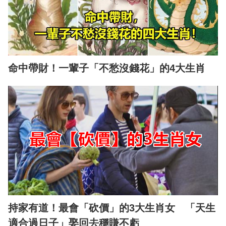
命中帶財！一輩子「不愁沒錢花」的4大生肖
持家有道！最會「砍價」的3大生肖女 「天生
適合過日子」娶回去穩賺不虧