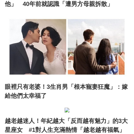
他」 40年前就認識「遭男方母親拆散」
眼裡只有老婆！3生肖男「根本寵妻狂魔」：嫁
給他們太幸福了
越老越迷人！年紀越大「反而越有魅力」的3大
星座女 #1對人生充滿熱情「越老越有福氣」