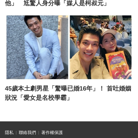
他」 尪驚人身分曝「媒人是柯叔元」
45歲本土劇男星「驚曝已婚16年」！ 首吐婚姻
狀況「愛女是名校學霸」
隱私
聯絡我們
著作權保護