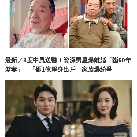
最新／3度中風送醫！資深男星爆離婚「斷50年
髮妻」 「砸1億淨身出戶」家族爆紛爭