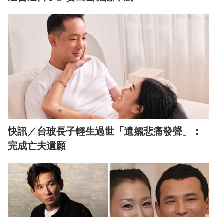
快訊／台玻長子輕生過世「遺孀悲痛發聲」：
完成亡夫遺願