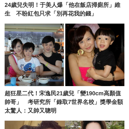
24歲兒失明！于美人爆「他在飯店掃廁所」維
生 不盼紅包只求「別再花我的錢」
超狂星二代！宋逸民21歲兒「變190cm高顏值
帥哥」 考研究所「錄取7世界名校」獎學金額
太驚人：又帥又聰明