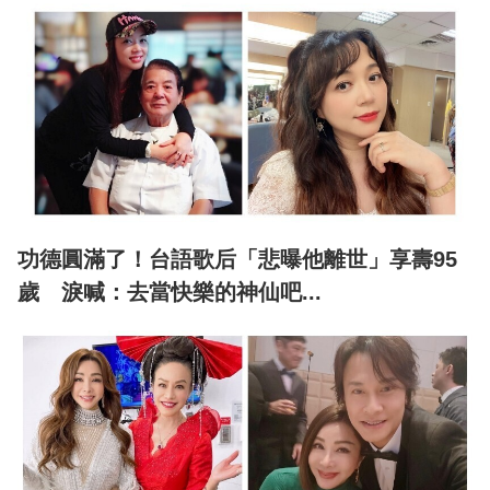
功德圓滿了！台語歌后「悲曝他離世」享壽95
歲 淚喊：去當快樂的神仙吧...