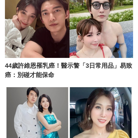
44歲許維恩罹乳癌！醫示警「3日常用品」易致
癌：別碰才能保命