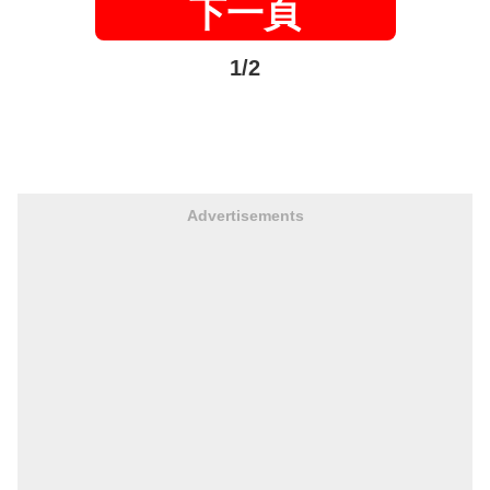
下一頁
1/2
Advertisements