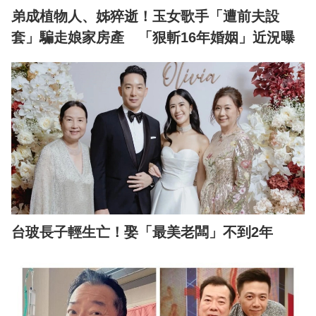
弟成植物人、姊猝逝！玉女歌手「遭前夫設
套」騙走娘家房產 「狠斬16年婚姻」近況曝
台玻長子輕生亡！娶「最美老闆」不到2年