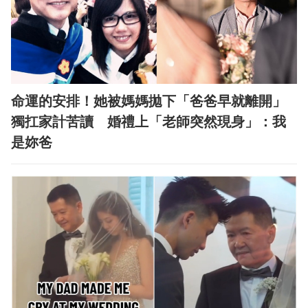
命運的安排！她被媽媽拋下「爸爸早就離開」
獨扛家計苦讀 婚禮上「老師突然現身」：我
是妳爸