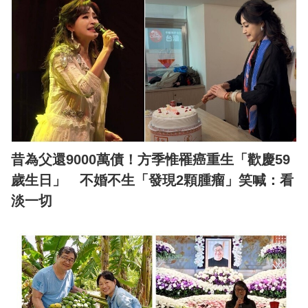
昔為父還9000萬債！方季惟罹癌重生「歡慶59
歲生日」 不婚不生「發現2顆腫瘤」笑喊：看
淡一切