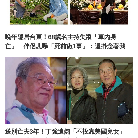
晚年隱居台東！68歲名主持失蹤「車內身
亡」 伴侶悲曝「死前做1事」：還掛念著我
送別亡夫3年！丁強遺孀「不投靠美國兒女」