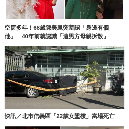
空窗多年！68歲陳美鳳突羞認「身邊有個
他」 40年前就認識「遭男方母親拆散」
快訊／北市信義區「22歲女墜樓」當場死亡