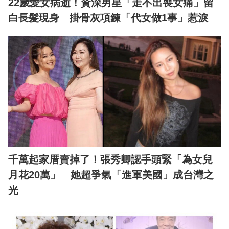
22歲愛女病逝！資深男星「走不出喪女痛」留
白長髮現身 掛骨灰項鍊「代女做1事」惹淚
千萬起家厝賣掉了！張秀卿認手頭緊「為女兒
月花20萬」 她超爭氣「進軍美國」成台灣之
光