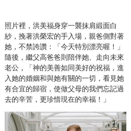
照片裡，洪美福身穿一襲抹肩緞面白
紗，挽著洪榮宏的手入場，親爸側對著
她，不禁誇讚：「今天特別漂亮喔！」
隨後，繼父高爸爸則陪伴她、走向未來
老公，「神的美善如同美好的祝福，進
入她的婚姻和與她有關的一切，看見她
有合宜的歸宿，使做父母的我們忘記過
去的辛苦，更珍惜現在的幸福！」