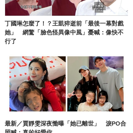
丁國琳怎麼了！？王凱猝逝前「最後一幕對戲
她」 網驚「臉色怪異像中風」憂喊：像快不
行了
最新／賈靜雯深夜慟曝「她已離世」 淚PO合
照喊：真的好愛你...