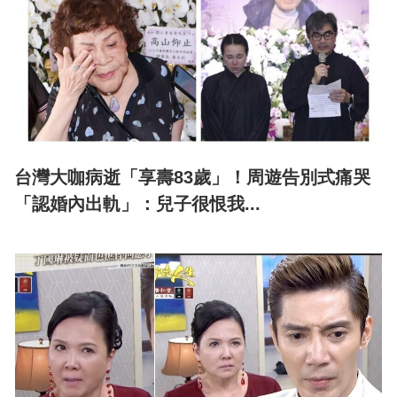
台灣大咖病逝「享壽83歲」！周遊告別式痛哭
「認婚內出軌」：兒子很恨我...