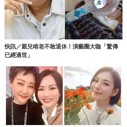
快訊／親兒啃老不敢退休！演藝圈大咖「驚傳
已經過世」