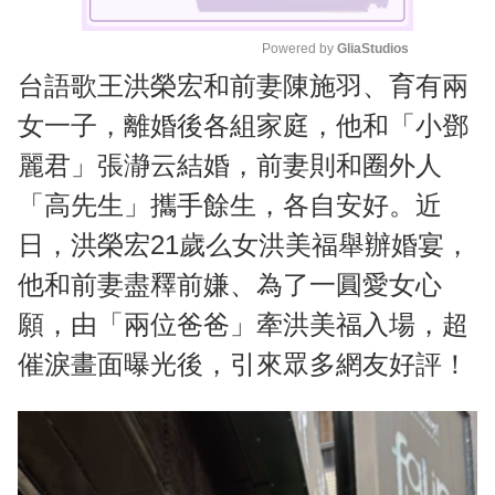
Powered by 
GliaStudios
台語歌王洪榮宏和前妻陳施羽、育有兩
M
u
女一子，離婚後各組家庭，他和「小鄧
t
麗君」張瀞云結婚，前妻則和圈外人
e
「高先生」攜手餘生，各自安好。近
日，洪榮宏21歲么女洪美福舉辦婚宴，
他和前妻盡釋前嫌、為了一圓愛女心
願，由「兩位爸爸」牽洪美福入場，超
催淚畫面曝光後，引來眾多網友好評！