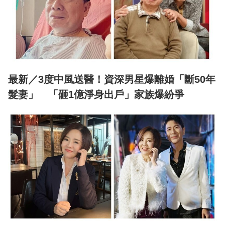
最新／3度中風送醫！資深男星爆離婚「斷50年
髮妻」 「砸1億淨身出戶」家族爆紛爭