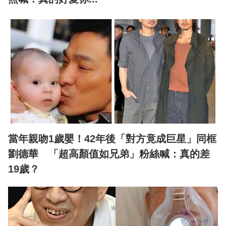
當年親吻1歲嬰！42年後「對方竟成巨星」同框
劉德華 「超高顏值如兄弟」粉絲喊：真的差
19歲？