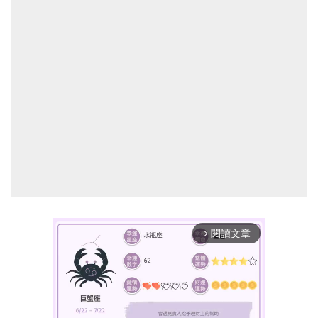
閱讀文章
arrow_forward_ios