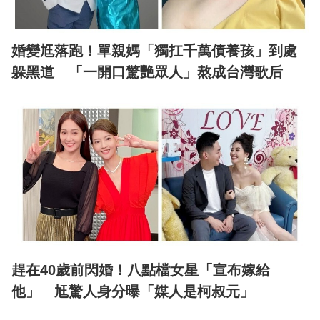
婚變尪落跑！單親媽「獨扛千萬債養孩」到處
躲黑道 「一開口驚艷眾人」熬成台灣歌后
趕在40歲前閃婚！八點檔女星「宣布嫁給
他」 尪驚人身分曝「媒人是柯叔元」