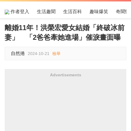
作者登入
生活趣聞
生活百科
趣味爆笑
奇聞怪
離婚11年！洪榮宏愛女結婚「終破冰前
妻」 「2爸爸牽她進場」催淚畫面曝
自然捲
2024-10-21
檢舉
Advertisements