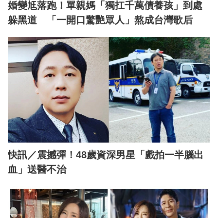
婚變尪落跑！單親媽「獨扛千萬債養孩」到處
躲黑道 「一開口驚艷眾人」熬成台灣歌后
快訊／震撼彈！48歲資深男星「戲拍一半腦出
血」送醫不治