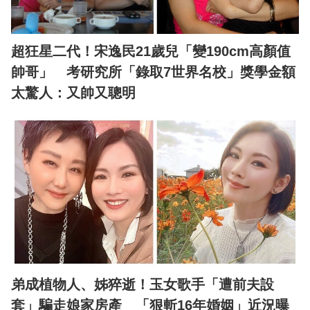
超狂星二代！宋逸民21歲兒「變190cm高顏值
帥哥」 考研究所「錄取7世界名校」獎學金額
太驚人：又帥又聰明
弟成植物人、姊猝逝！玉女歌手「遭前夫設
套」騙走娘家房產 「狠斬16年婚姻」近況曝