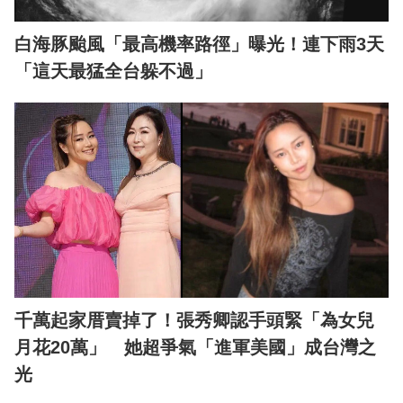
白海豚颱風「最高機率路徑」曝光！連下雨3天
「這天最猛全台躲不過」
千萬起家厝賣掉了！張秀卿認手頭緊「為女兒
月花20萬」 她超爭氣「進軍美國」成台灣之
光