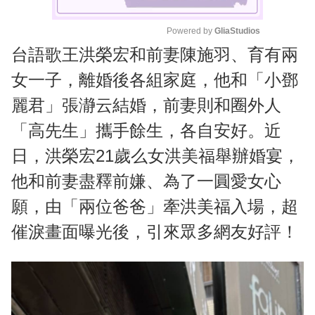
Powered by 
GliaStudios
台語歌王洪榮宏和前妻陳施羽、育有兩
M
u
女一子，離婚後各組家庭，他和「小鄧
t
麗君」張瀞云結婚，前妻則和圈外人
e
「高先生」攜手餘生，各自安好。近
日，洪榮宏21歲么女洪美福舉辦婚宴，
他和前妻盡釋前嫌、為了一圓愛女心
願，由「兩位爸爸」牽洪美福入場，超
催淚畫面曝光後，引來眾多網友好評！