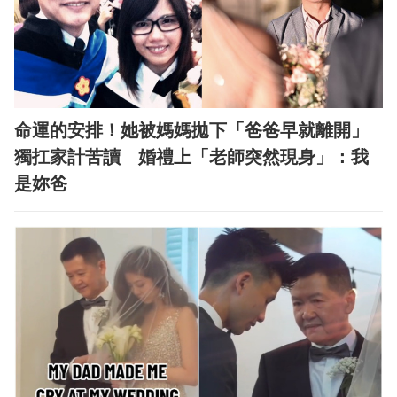
命運的安排！她被媽媽拋下「爸爸早就離開」
獨扛家計苦讀 婚禮上「老師突然現身」：我
是妳爸