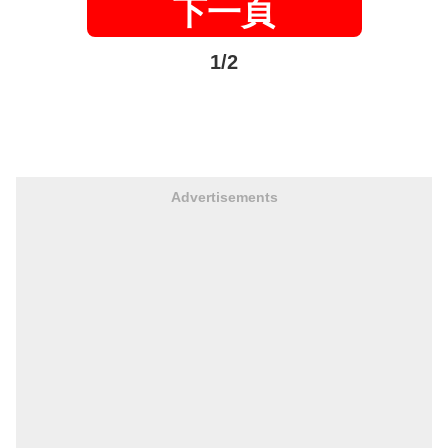
下一頁
1/2
Advertisements