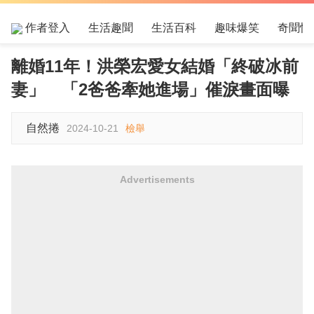
作者登入
生活趣聞
生活百科
趣味爆笑
奇聞怪
離婚11年！洪榮宏愛女結婚「終破冰前
妻」 「2爸爸牽她進場」催淚畫面曝
自然捲
2024-10-21
檢舉
Advertisements