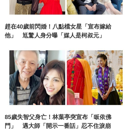
趕在40歲前閃婚！八點檔女星「宣布嫁給
他」 尪驚人身分曝「媒人是柯叔元」
85歲失智父身亡！林葉亭突宣布「皈依佛
門」 遇大師「開示一番話」忍不住淚崩