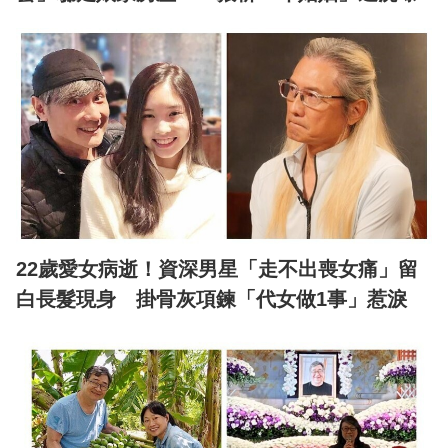
22歲愛女病逝！資深男星「走不出喪女痛」留
白長髮現身 掛骨灰項鍊「代女做1事」惹淚