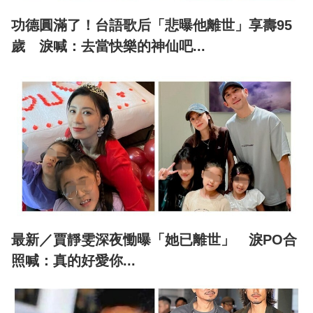
功德圓滿了！台語歌后「悲曝他離世」享壽95
歲 淚喊：去當快樂的神仙吧...
最新／賈靜雯深夜慟曝「她已離世」 淚PO合
照喊：真的好愛你...