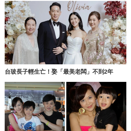
台玻長子輕生亡！娶「最美老闆」不到2年