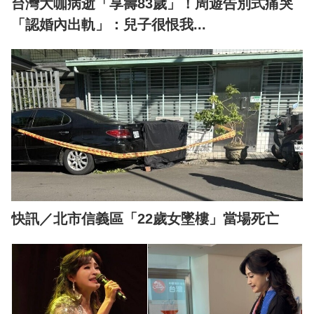
台灣大咖病逝「享壽83歲」！周遊告別式痛哭
「認婚內出軌」：兒子很恨我...
快訊／北市信義區「22歲女墜樓」當場死亡