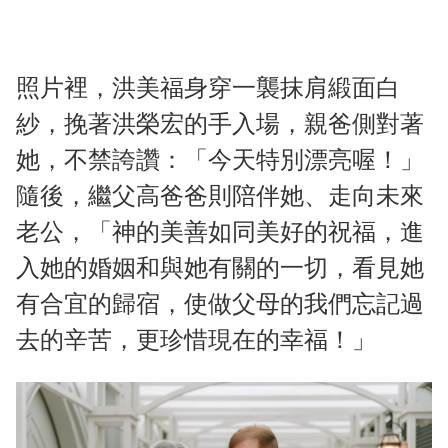
照片裡，洪美福身穿一襲抹肩緞面白
紗，挽著洪榮宏的手入場，親爸側對著
她，不禁誇讚：「今天特別漂亮喔！」
隨後，繼父高爸爸則陪伴她、走向未來
老公，「神的美善如同美好的祝福，進
入她的婚姻和與她有關的一切，看見她
有合宜的歸宿，使做父母的我們忘記過
去的辛苦，更珍惜現在的幸福！」