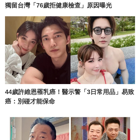
獨留台灣「76歲拒健康檢查」原因曝光
44歲許維恩罹乳癌！醫示警「3日常用品」易致
癌：別碰才能保命