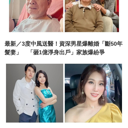
最新／3度中風送醫！資深男星爆離婚「斷50年
髮妻」 「砸1億淨身出戶」家族爆紛爭