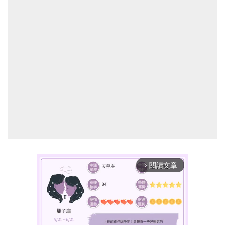
閱讀文章
arrow_forward_ios