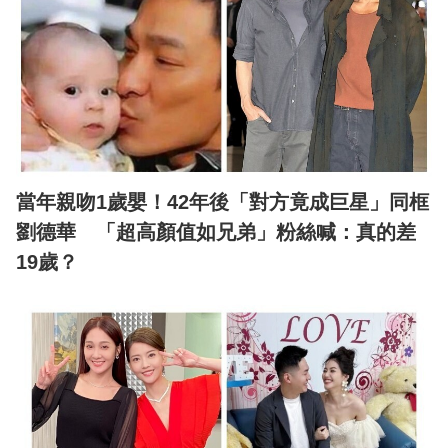
當年親吻1歲嬰！42年後「對方竟成巨星」同框
劉德華 「超高顏值如兄弟」粉絲喊：真的差
19歲？