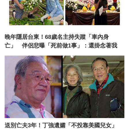
晚年隱居台東！68歲名主持失蹤「車內身
亡」 伴侶悲曝「死前做1事」：還掛念著我
送別亡夫3年！丁強遺孀「不投靠美國兒女」