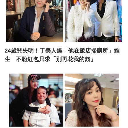
24歲兒失明！于美人爆「他在飯店掃廁所」維
生 不盼紅包只求「別再花我的錢」