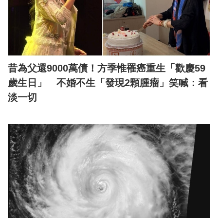
昔為父還9000萬債！方季惟罹癌重生「歡慶59
歲生日」 不婚不生「發現2顆腫瘤」笑喊：看
淡一切