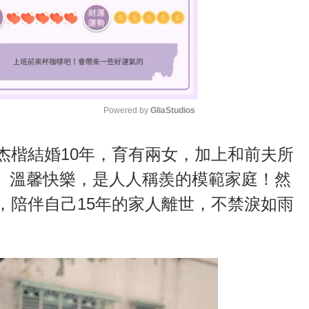
Powered by 
GliaStudios
M
杰楷結婚10年，育有兩女，加上和前夫所
u
、溫馨快樂，是人人稱羨的模範家庭！然
t
，陪伴自己15年的家人離世，不禁淚如雨
e