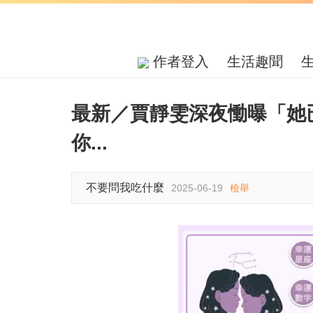
作者登入
生活趣聞
最新／賈靜雯深夜慟曝「她
你...
不要問我吃什麼
2025-06-19
檢舉