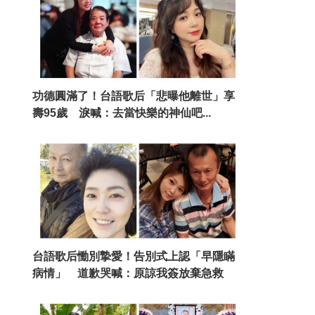
功德圓滿了！台語歌后「悲曝他離世」享
壽95歲 淚喊：去當快樂的神仙吧...
台語歌后慟別摯愛！告別式上認「早隱瞞
病情」 道歉哭喊：原諒我簽放棄急救