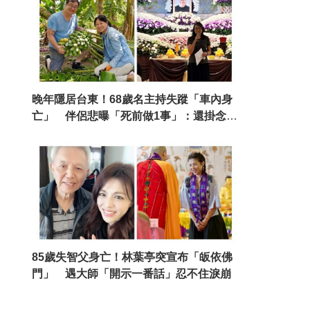
晚年隱居台東！68歲名主持失蹤「車內身
亡」 伴侶悲曝「死前做1事」：還掛念著
我
85歲失智父身亡！林葉亭突宣布「皈依佛
門」 遇大師「開示一番話」忍不住淚崩