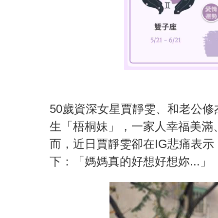
50歲資深女星賈靜雯、和老公修
生「梧桐妹」，一家人幸福美滿
而，近日賈靜雯卻在IG悲痛表示
下：「媽媽真的好想好想妳...」