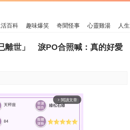
生活百科
趣味爆笑
奇聞怪事
心靈雞湯
人生
已離世」 淚PO合照喊：真的好愛
閱讀文章
arrow_forward_ios