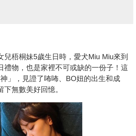
梧桐妹5歲生日時，愛犬Miu Miu來到
日禮物，也是家裡不可或缺的一份子！這
守護神」，見證了咘咘、BO妞的出生和成
留下無數美好回憶。