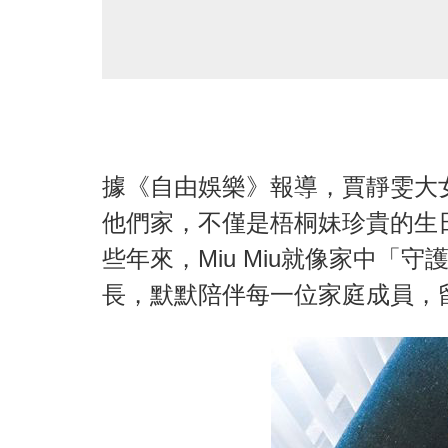
據《自由娛樂》報導，賈靜雯大女兒
他們家，不僅是梧桐妹珍貴的生
些年來，Miu Miu就像家中「
長，默默陪伴每一位家庭成員，