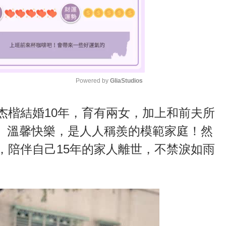
Powered by 
GliaStudios
M
杰楷結婚10年，育有兩女，加上和前夫所
u
、溫馨快樂，是人人稱羨的模範家庭！然
t
，陪伴自己15年的家人離世，不禁淚如雨
e