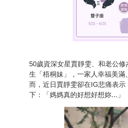
50歲資深女星賈靜雯、和老公修
生「梧桐妹」，一家人幸福美滿
而，近日賈靜雯卻在IG悲痛表示
下：「媽媽真的好想好想妳...」