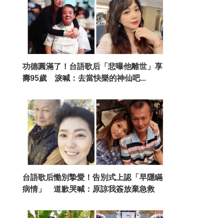
功德圓滿了！台語歌后「悲曝他離世」享
壽95歲 淚喊：去當快樂的神仙吧...
台語歌后慟別摯愛！告別式上認「早隱瞞
病情」 道歉哭喊：原諒我簽放棄急救