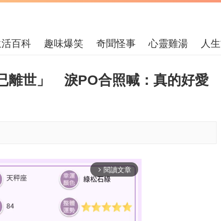
生活百科
趣味爆笑
奇聞怪事
心靈雞湯
人生
已離世」 淚PO合照喊：真的好愛
閱讀文章
arrow_forward_ios