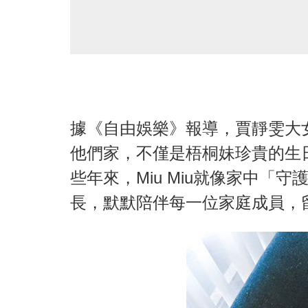
據《自由娛樂》報導，賈靜雯大女兒
他們家，不僅是梧桐妹珍貴的生
些年來，Miu Miu就像家中「
長，默默陪伴每一位家庭成員，