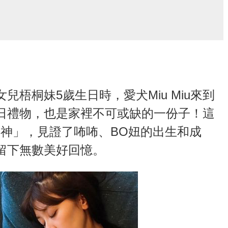
梧桐妹5歲生日時，愛犬Miu Miu來到
日禮物，也是家裡不可或缺的一份子！這
守護神」，見證了咘咘、BO妞的出生和成
留下無數美好回憶。