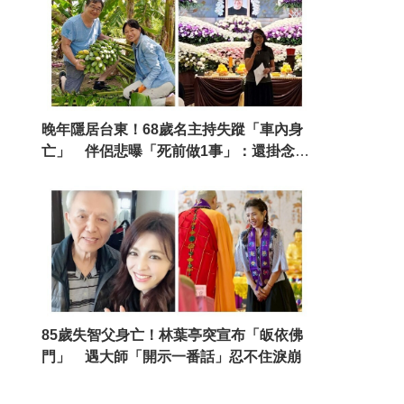
晚年隱居台東！68歲名主持失蹤「車內身
亡」 伴侶悲曝「死前做1事」：還掛念著
我
85歲失智父身亡！林葉亭突宣布「皈依佛
門」 遇大師「開示一番話」忍不住淚崩