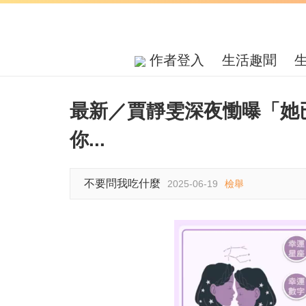
作者登入
生活趣聞
最新／賈靜雯深夜慟曝「她
你...
不要問我吃什麼
2025-06-19
檢舉