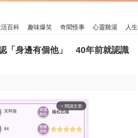
生活百科
趣味爆笑
奇聞怪事
心靈雞湯
人生
認「身邊有個他」 40年前就認識
閱讀文章
arrow_forward_ios