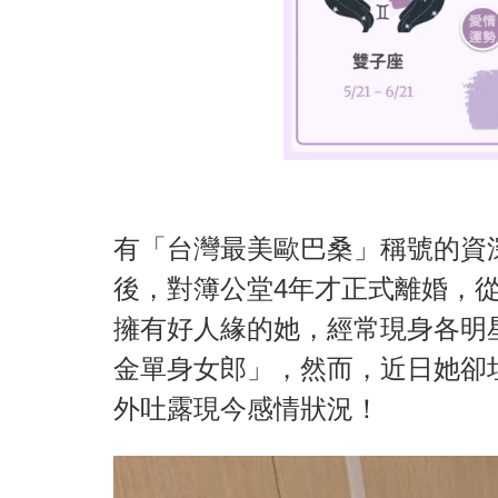
有「台灣最美歐巴桑」稱號的資深女
後，對簿公堂4年才正式離婚，
擁有好人緣的她，經常現身各明
金單身女郎」，然而，近日她卻
外吐露現今感情狀況！