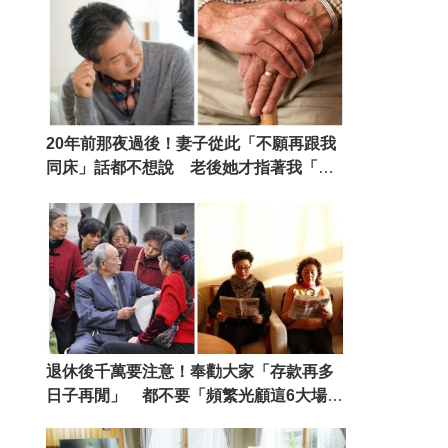
20年前那夜過後！妻子從此「不願再跟我
同床」話都不想說 老後她才指著我「說
出隱忍多年的算計」
退休後千萬要注意！奉勸大家「存款再多
日子再閒」 都不要「頻繁光顧這6大場
所」才能安享晚年