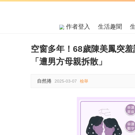
作者登入
生活趣聞
空窗多年！68歲陳美鳳突羞
「遭男方母親拆散」
自然捲
2025-03-07
檢舉