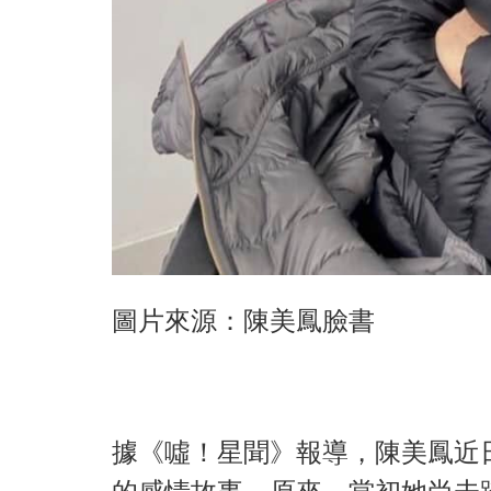
圖片來源：陳美鳳臉書
據《噓！星聞》報導，陳美鳳近