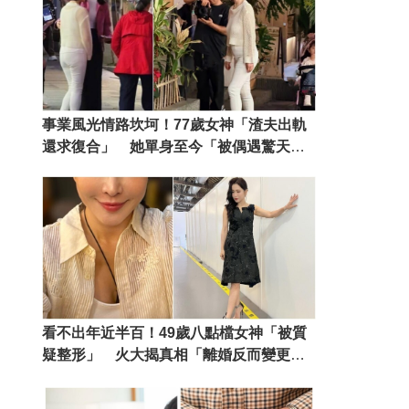
事業風光情路坎坷！77歲女神「渣夫出軌
還求復合」 她單身至今「被偶遇驚天一
幕」：根本反人類
看不出年近半百！49歲八點檔女神「被質
疑整形」 火大揭真相「離婚反而變更
美」活成女性典範❤️