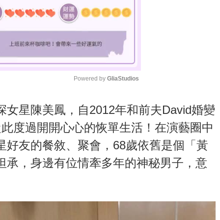
Powered by 
GliaStudios
M
星陳美鳳，自2012年和前夫David婚變
u
從此度過開開心心的恢單生活！在演藝圈中
t
星好友的餐敘、聚會，68歲依舊是個「黃
e
坦承，身邊有位情牽多年的神秘男子，意