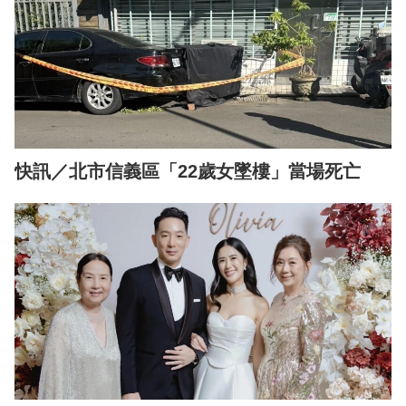
快訊／北市信義區「22歲女墜樓」當場死亡