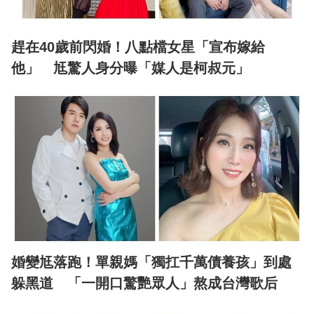
趕在40歲前閃婚！八點檔女星「宣布嫁給
他」 尪驚人身分曝「媒人是柯叔元」
婚變尪落跑！單親媽「獨扛千萬債養孩」到處
躲黑道 「一開口驚艷眾人」熬成台灣歌后