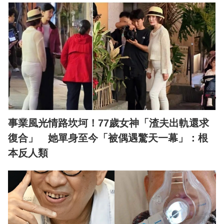
事業風光情路坎坷！77歲女神「渣夫出軌還求
復合」 她單身至今「被偶遇驚天一幕」：根
本反人類