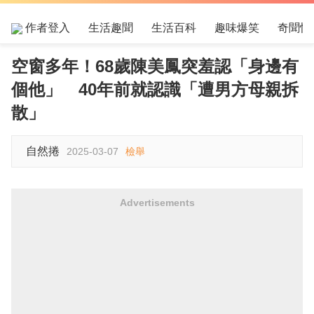
作者登入
生活趣聞
生活百科
趣味爆笑
奇聞怪
空窗多年！68歲陳美鳳突羞認「身邊有
個他」 40年前就認識「遭男方母親拆
散」
自然捲
2025-03-07
檢舉
Advertisements