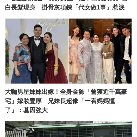
白長髮現身 掛骨灰項鍊「代女做1事」惹淚
大咖男星妹妹出嫁！全身金飾「曾獲近千萬豪
宅」嫁妝豐厚 兄妹長超像「一看媽媽懂
了」：基因強大