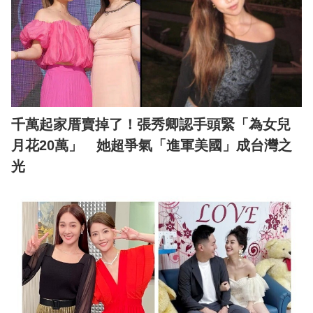
千萬起家厝賣掉了！張秀卿認手頭緊「為女兒
月花20萬」 她超爭氣「進軍美國」成台灣之
光