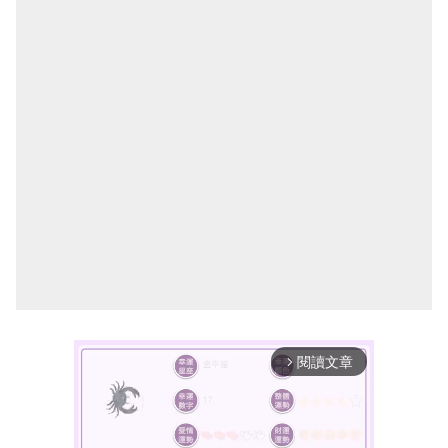
閱讀文章
arrow_forward_ios