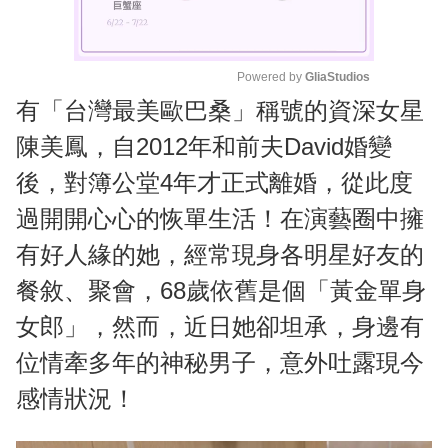
Powered by 
GliaStudios
有「台灣最美歐巴桑」稱號的資深女星
M
u
陳美鳳，自2012年和前夫David婚變
t
後，對簿公堂4年才正式離婚，從此度
e
過開開心心的恢單生活！在演藝圈中擁
有好人緣的她，經常現身各明星好友的
餐敘、聚會，68歲依舊是個「黃金單身
女郎」，然而，近日她卻坦承，身邊有
位情牽多年的神秘男子，意外吐露現今
感情狀況！