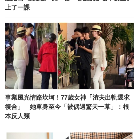
上了一課
事業風光情路坎坷！77歲女神「渣夫出軌還求
復合」 她單身至今「被偶遇驚天一幕」：根
本反人類