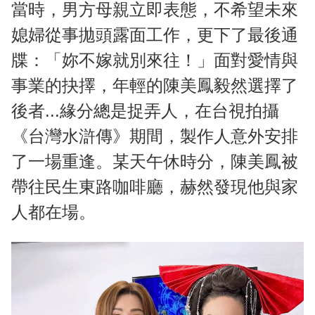
當時，男方母親立即表態，不希望未來
媳婦從事拋頭露面工作，更下了最後通
牒：「妳不嫁就別來往！」面對愛情與
事業的抉擇，年輕的陳美鳳毅然選擇了
後者...緣分總是捉弄人，在台視拍攝
《台灣水滸傳》期間，製作人意外安排
了一場重逢。某天午休時分，陳美鳳被
帶往民生東路咖啡廳，赫然發現他與家
人都在場。