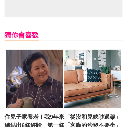
猜你會喜歡
住兒子家養老！我9年來「從沒和兒媳吵過架」
總結出6條經驗 第一條「客廳的沙發不要坐」