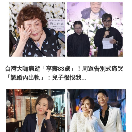
台灣大咖病逝「享壽83歲」！周遊告別式痛哭
「認婚內出軌」：兒子很恨我...