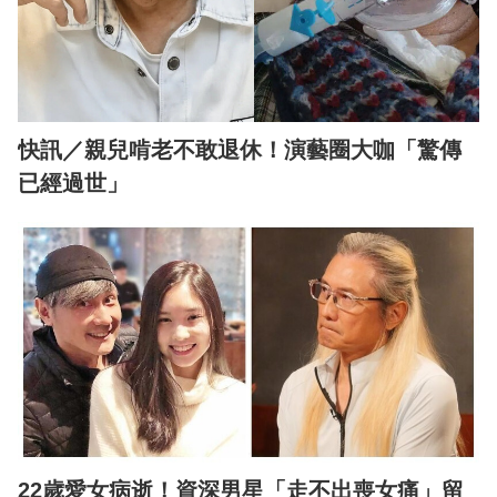
快訊／親兒啃老不敢退休！演藝圈大咖「驚傳
已經過世」
22歲愛女病逝！資深男星「走不出喪女痛」留