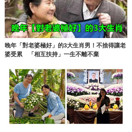
晚年「對老婆極好」的3大生肖男！不捨得讓老
婆受累 「相互扶持」一生不離不棄