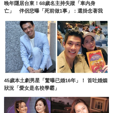
晚年隱居台東！68歲名主持失蹤「車內身
亡」 伴侶悲曝「死前做1事」：還掛念著我
45歲本土劇男星「驚曝已婚16年」！ 首吐婚姻
狀況「愛女是名校學霸」