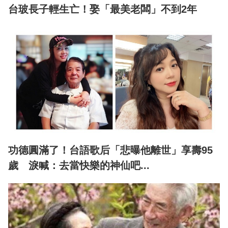
台玻長子輕生亡！娶「最美老闆」不到2年
功德圓滿了！台語歌后「悲曝他離世」享壽95
歲 淚喊：去當快樂的神仙吧...