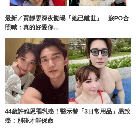
最新／賈靜雯深夜慟曝「她已離世」 淚PO合
照喊：真的好愛你...
44歲許維恩罹乳癌！醫示警「3日常用品」易致
癌：別碰才能保命