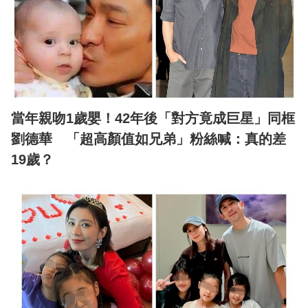
當年親吻1歲嬰！42年後「對方竟成巨星」同框
劉德華 「超高顏值如兄弟」粉絲喊：真的差
19歲？