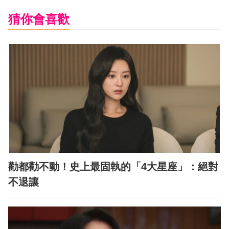
猜你會喜歡
勸都勸不動！史上最固執的「4大星座」：絕對
不退讓