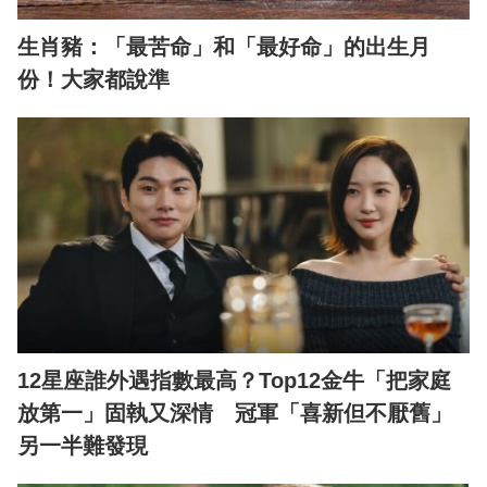
生肖豬：「最苦命」和「最好命」的出生月
份！大家都說準
12星座誰外遇指數最高？Top12金牛「把家庭
放第一」固執又深情 冠軍「喜新但不厭舊」
另一半難發現