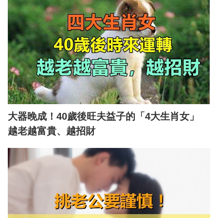
大器晚成！40歲後旺夫益子的「4大生肖女」
越老越富貴、越招財