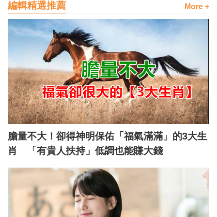
編輯精選推薦
More +
膽量不大！卻得神明保佑「福氣滿滿」的3大生
肖 「有貴人扶持」低調也能賺大錢