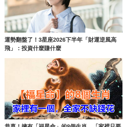
運勢翻盤了！3星座2026下半年「財運逆風高
飛」：投資什麼賺什麼
恭喜！擁有「福星命」的8個生肖 「家裡只要