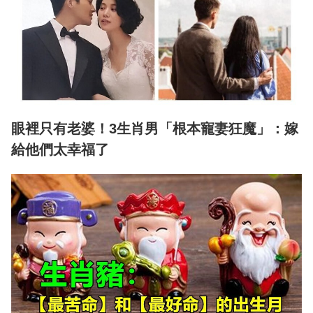
眼裡只有老婆！3生肖男「根本寵妻狂魔」：嫁
給他們太幸福了