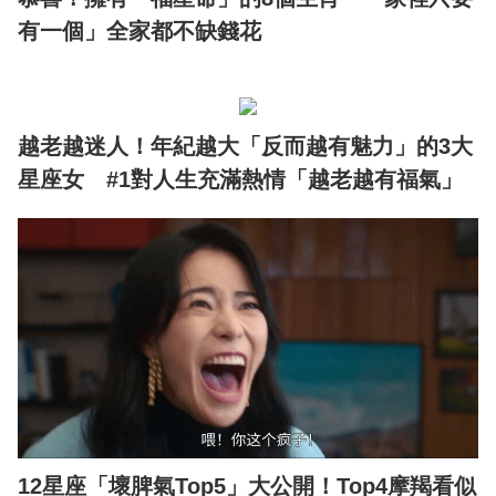
有一個」全家都不缺錢花
越老越迷人！年紀越大「反而越有魅力」的3大
星座女 #1對人生充滿熱情「越老越有福氣」
12星座「壞脾氣Top5」大公開！Top4摩羯看似