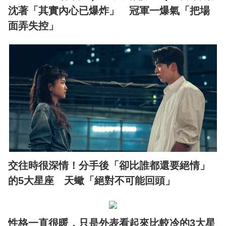
沈著「其實內心已爆炸」 冠軍一爆氣「把場
面弄失控」
交往時很深情！分手後「卻比誰都還要絕情」
的5大星座 天蠍「絕對不可能回頭」
性格一直很暖，只是外表看起來比較冷的3大星