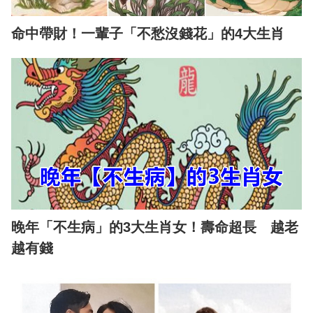
命中帶財！一輩子「不愁沒錢花」的4大生肖
晚年「不生病」的3大生肖女！壽命超長 越老
越有錢