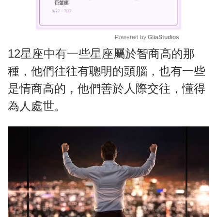
Powered by 
GliaStudios
12星座中有一些星座屬於智商高的那
M
u
種，他們往往有聰明的頭腦，也有一些
t
是情商高的，他們善於人際交往，懂得
e
為人處世。