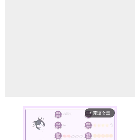
閱讀文章
arrow_forward_ios