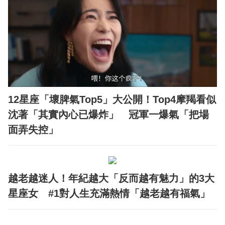
12星座「壞脾氣Top5」大公開！Top4摩羯看似
沈著「其實內心已爆炸」 冠軍一爆氣「把場
面弄失控」
越老越迷人！年紀越大「反而越有魅力」的3大
星座女 #1對人生充滿熱情「越老越有福氣」