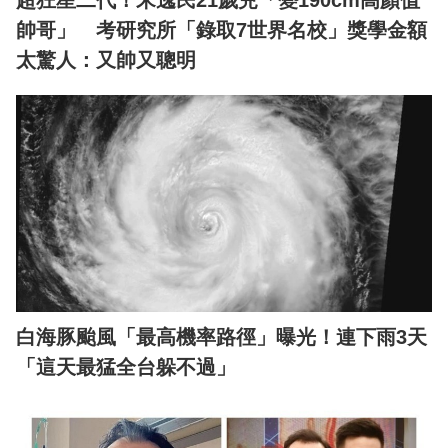
超狂星二代！宋逸民21歲兒「變190cm高顏值
帥哥」 考研究所「錄取7世界名校」獎學金額
太驚人：又帥又聰明
白海豚颱風「最高機率路徑」曝光！連下雨3天
「這天最猛全台躲不過」