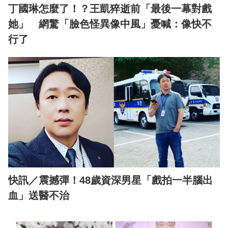
丁國琳怎麼了！？王凱猝逝前「最後一幕對戲
她」 網驚「臉色怪異像中風」憂喊：像快不
行了
快訊／震撼彈！48歲資深男星「戲拍一半腦出
血」送醫不治