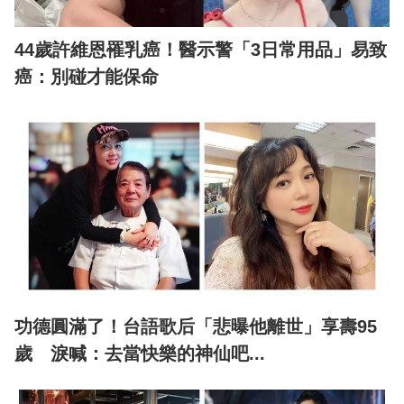
44歲許維恩罹乳癌！醫示警「3日常用品」易致
癌：別碰才能保命
功德圓滿了！台語歌后「悲曝他離世」享壽95
歲 淚喊：去當快樂的神仙吧...