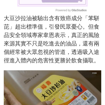
Powered by 
GliaStudios
大豆沙拉油被驗出含有致癌成分「苯駢
M
u
芘」超出標準值，引發民眾憂心。但食
t
品安全領域專家韋恩表示，真正的風險
e
來源其實不只是吃進去的油品，還有兩
個經常被大眾忽視的管道，透過吸入途
徑進入體內的危害性更勝於飲食攝取。