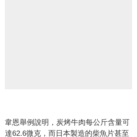
韋恩舉例說明，炭烤牛肉每公斤含量可
達62.6微克，而日本製造的柴魚片甚至