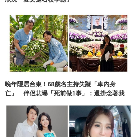
晚年隱居台東！68歲名主持失蹤「車內身
亡」 伴侶悲曝「死前做1事」：還掛念著我