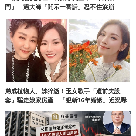
門」 遇大師「開示一番話」忍不住淚崩
弟成植物人、姊猝逝！玉女歌手「遭前夫設
套」騙走娘家房產 「狠斬16年婚姻」近況曝