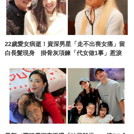
22歲愛女病逝！資深男星「走不出喪女痛」留
白長髮現身 掛骨灰項鍊「代女做1事」惹淚