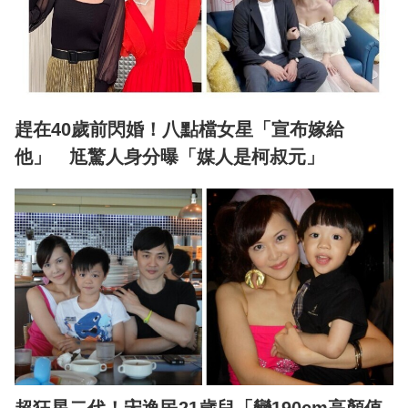
趕在40歲前閃婚！八點檔女星「宣布嫁給
他」 尪驚人身分曝「媒人是柯叔元」