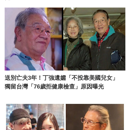
送別亡夫3年！丁強遺孀「不投靠美國兒女」
獨留台灣「76歲拒健康檢查」原因曝光