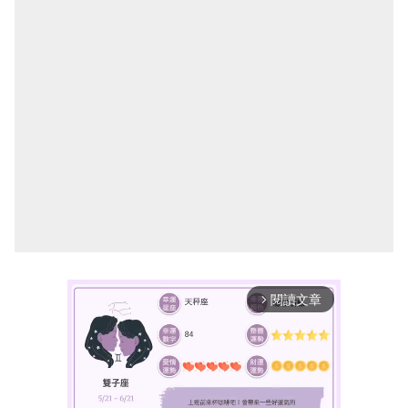
閱讀文章
arrow_forward_ios