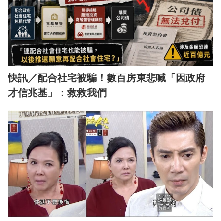
快訊／配合社宅被騙！數百房東悲喊「因政府
才信兆基」：救救我們