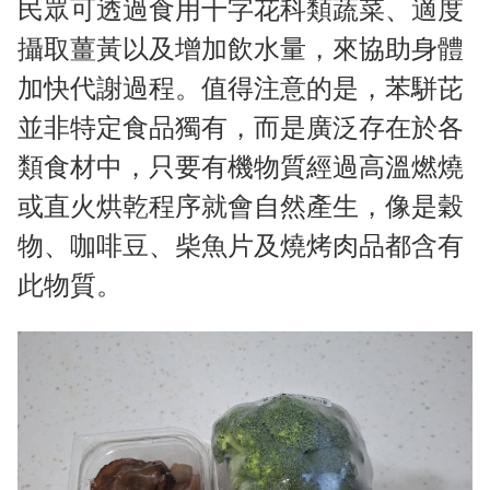
民眾可透過食用十字花科類蔬菜、適度
攝取薑黃以及增加飲水量，來協助身體
加快代謝過程。值得注意的是，苯駢芘
並非特定食品獨有，而是廣泛存在於各
類食材中，只要有機物質經過高溫燃燒
或直火烘乾程序就會自然產生，像是穀
物、咖啡豆、柴魚片及燒烤肉品都含有
此物質。