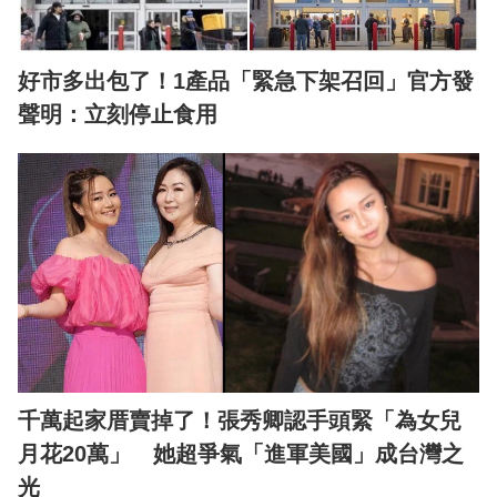
好市多出包了！1產品「緊急下架召回」官方發
聲明：立刻停止食用
千萬起家厝賣掉了！張秀卿認手頭緊「為女兒
月花20萬」 她超爭氣「進軍美國」成台灣之
光