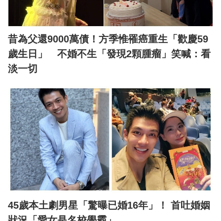
昔為父還9000萬債！方季惟罹癌重生「歡慶59
歲生日」 不婚不生「發現2顆腫瘤」笑喊：看
淡一切
45歲本土劇男星「驚曝已婚16年」！ 首吐婚姻
狀況「愛女是名校學霸」