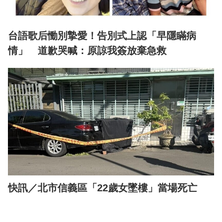
台語歌后慟別摯愛！告別式上認「早隱瞞病
情」 道歉哭喊：原諒我簽放棄急救
快訊／北市信義區「22歲女墜樓」當場死亡