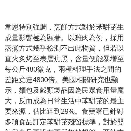
韋恩特別強調，烹飪方式對於苯駢芘生
成量影響極為顯著。以雞肉為例，採用
蒸煮方式幾乎檢測不出此物質，但若以
直火炙烤至表層焦黑，含量便能暴增至
每公斤480微克，兩種料理手法之間的
差距竟達4800倍。美國相關研究也顯
示，麵包及穀類製品因為民眾食用量龐
大，反而成為日常生活中苯駢芘的最主
要來源，佔比達到29%。食藥署已針對
多項食品訂定苯駢芘殘留標準，對於嬰