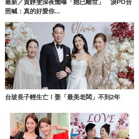
最新／賈靜雯深夜慟曝「她已離世」 淚PO合
照喊：真的好愛你...
台玻長子輕生亡！娶「最美老闆」不到2年