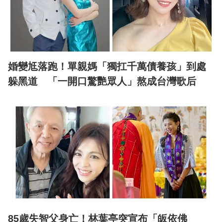
婚變尪落跑！單親媽「獨扛千萬債養孩」到處
躲黑道 「一開口驚艷眾人」熬成台灣歌后
85歲失智父身亡！林葉亭突宣布「皈依佛