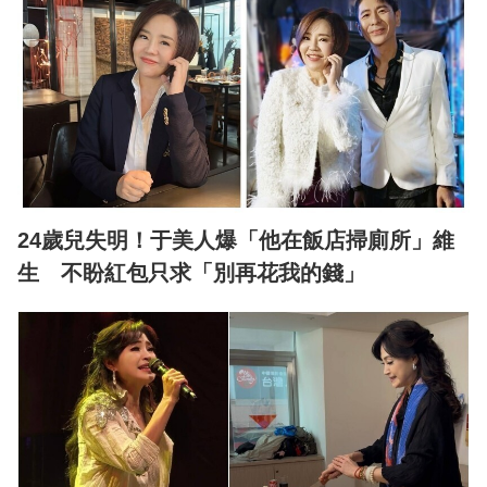
24歲兒失明！于美人爆「他在飯店掃廁所」維
生 不盼紅包只求「別再花我的錢」