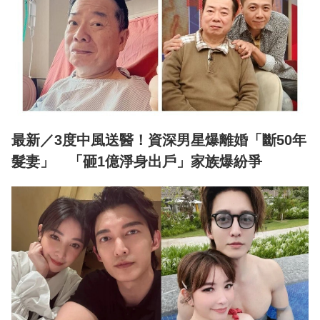
最新／3度中風送醫！資深男星爆離婚「斷50年
髮妻」 「砸1億淨身出戶」家族爆紛爭