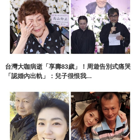
台灣大咖病逝「享壽83歲」！周遊告別式痛哭
「認婚內出軌」：兒子很恨我...